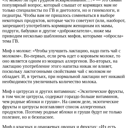
популярный вопрос, который слышат от кормящих мам не
только специалисты по ГВ и диетологи, но и гинекологи, и
педиатры. Чтобы вам не пришлось сомневаться в выборе
некоторых продуктов, которые часто советуют (или, наоборот,
запрещают) употреблять кормящим женщинам их мамы,
подруги, бабушки и другие «доброжелатели», ниже мы
приводим несколько шаблонных мифов, которыми «обросла»
тема ГВ.
Миф о молоке: «Чтобы улучшить лактацию, надо пить чай с
молоком». Во-первых, если речь идет о коровьем молоке, то
оно является одним из мощных аллергенов. Во-вторых, на
лактацию употребление этого напитка никак не влияет,
поскольку лактогонными свойствами чай с молоком не
обладает. И, в третьих, при нормальной лактации нет никакой
необходимости увеличивать количество молока.
Миф о цитрусах и других витаминах: «Экзотические фрукты,
в том числе цитрусы, содержат гораздо больше витаминов,
чем родные яблоки и груши». На самом деле, экзотические
фрукты и цитрусы возглавляют список аллергенных
продуктов. Поэтому родные яблоки и груши будут не только
полезнее, но и безопаснее.
Миф о красных и оранжевых овощах и фруктах: «Их есть