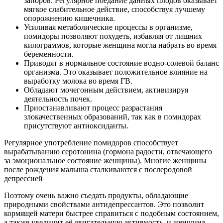
запоров. Регулярное поедание данных плодов оказывает
мягкое слабительное действие, способствуя лучшему
опорожнению кишечника.
Усиливая метаболические процессы в организме,
помидоры позволяют похудеть, избавляя от лишних
килограммов, которые женщина могла набрать во время
беременности.
Приводят в нормальное состояние водно-солевой баланс
организма. Это оказывает положительное влияние на
выработку молока во время ГВ.
Обладают мочегонным действием, активизируя
деятельность почек.
Приостанавливают процесс разрастания
злокачественных образований, так как в помидорах
присутствуют антиоксиданты.
Регулярное употребление помидоров способствует
вырабатыванию серотонина (гормона радости, отвечающего
за эмоциональное состояние женщины). Многие женщины
после рождения малыша сталкиваются с послеродовой
депрессией
Поэтому очень важно съедать продукты, обладающие
природными свойствами антидепрессантов. Это позволит
кормящей матери быстрее справиться с подобным состоянием,
а также увеличит её двигательную активность, и женщина