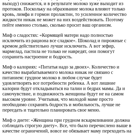
выходу) снижается, и в результате молоко хуже выходит из
протоков. Поскольку на образование молока влияют только
кровь, лимфа и гормон пролактин, то усиленное количество
жидкости никак не может на них воздействовать. Поэтому
пейте именно столько, сколько просит ваш организм.
Миф о сладостях: «Кормящей матери надо полностью
исключить из рациона все сладкое». Шоколад и пирожные с
кремом действительно лучше исключить. А вот зефир,
мармелад, пастила не только не навредят, они помогут
сохранить настроение и бодрость.
Миф о калориях: «Питатья надо за двоих». Количество и
качество вырабатываемого молока никак не связано с
питанием: грудное молоко в любом случае будет
удовлетворять все потребности ребенка. А вот лишние
калории будут откладываться на талии и бедрах мамы. Да и
самочувствие, и подвижность женщины будут не на самом
высоком уровне. Учитывая, что молодой маме просто
необходимо сохранять бодрость и мобильность, лучше не
переедать и тщательно планировать свое меню.
Миф о диете: «Женщина при грудном вскармливании должна
соблюдать строгую диету». Все, что было перечислено выше в
качестве ограничений, вовсе не обязывает маму переходить на