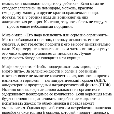
нельзя, они вызывают аллергию у ребенка». Если мама не
страдает аллергией на помидоры, морковь, красную
смородину, малину и другие красно-оранжевые овощи-
фрукты, то и у ребенка вряд ли возникнет на них
аллергическая реакция. Конечно, злоупотреблять не следует
— просто ешьте небольшими порциями.
Миф о мясе: «Его надо исключить или серьезно ограничить».
Мясо необходимо и полезно, поэтому исключать его не
следует. А вот грамотно подойти к его выбору действительно
надо. К примеру, не готовьте слишком часто свинину и утку:
это мясо жирное и усваивается тяжеловато. Лучше
предпочесть блюда из говядины или курицы.
Миф о жидкости: «Чтобы поддерживать лактацию, надо
много пить». За баланс жидкости и солей в организме
отвечает вовсе не выпитое количество чая, компота и прочих
напитков, а гормоны — антидиуретический гормон (АДГ),
альдостерон и предсердный натриуретический фактор (ПНФ).
Именно они выводят лишнюю жидкость из организма и
задерживают необходимое ее количество. Если кормящая мама
будет постоянно ограничивать потребление жидкости и
испытывать жажду, то объем молока и правда может
уменьшиться. Однако при избыточном потреблении напитков
выработка окситоцина (гормона, который «подает» молоко к