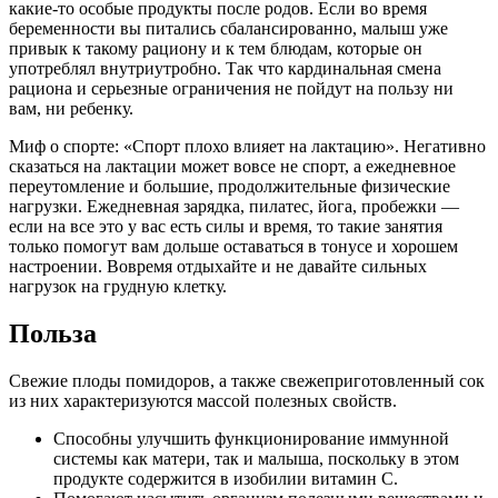
какие-то особые продукты после родов. Если во время
беременности вы питались сбалансированно, малыш уже
привык к такому рациону и к тем блюдам, которые он
употреблял внутриутробно. Так что кардинальная смена
рациона и серьезные ограничения не пойдут на пользу ни
вам, ни ребенку.
Миф о спорте: «Спорт плохо влияет на лактацию». Негативно
сказаться на лактации может вовсе не спорт, а ежедневное
переутомление и большие, продолжительные физические
нагрузки. Ежедневная зарядка, пилатес, йога, пробежки —
если на все это у вас есть силы и время, то такие занятия
только помогут вам дольше оставаться в тонусе и хорошем
настроении. Вовремя отдыхайте и не давайте сильных
нагрузок на грудную клетку.
Польза
Свежие плоды помидоров, а также свежеприготовленный сок
из них характеризуются массой полезных свойств.
Способны улучшить функционирование иммунной
системы как матери, так и малыша, поскольку в этом
продукте содержится в изобилии витамин C.