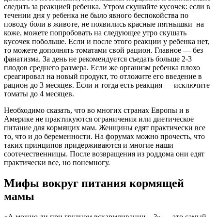
следить за реакцией ребенка. Утром скушайте кусочек: если в
течении дня у ребенка не было явного беспокойства по
поводу боли в животе, не появились красные пятнышки на
коже, можете попробовать на следующее утро скушать
кусочек побольше. Если и после этого реакции у ребенка нет,
то можете дополнять томатами свой рацион. Главное — без
фанатизма. За день не рекомендуется съедать больше 2-3
плодов среднего размера. Если же организм ребенка плохо
среагировал на новый продукт, то отложите его введение в
рацион до 3 месяцев. Если и тогда есть реакция — исключите
томаты до 4 месяцев.
Необходимо сказать, что во многих странах Европы и в
Америке не практикуются ограничения или диетическое
питание для кормящих мам. Женщины едят практически все
то, что и до беременности. На форумах можно прочесть, что
таких принципов придерживаются и многие наши
соотечественницы. После возвращения из роддома они едят
практически все, но понемногу.
Мифы вокруг питания кормящей
мамы
«А можно ли при грудном вскармливании…?» — это самый