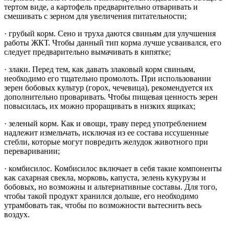
тертом виде, а картофель предварительно отваривать и
смешивать с зерном для увеличения питательности;
· грубый корм. Сено и труха даются свиньям для улучшения
работы ЖКТ. Чтобы данный тип корма лучше усваивался, его
следует предварительно вымачивать в кипятке;
· злаки. Перед тем, как давать злаковый корм свиньям,
необходимо его тщательно промолоть. При использовании
зерен бобовых культур (горох, чечевица), рекомендуется их
дополнительно проваривать. Чтобы пищевая ценность зерен
повысилась, их можно проращивать в низких ящиках;
· зеленый корм. Как и овощи, траву перед употреблением
надлежит измельчать, исключая из ее состава иссушенные
стебли, которые могут повредить желудок животного при
переваривании;
· комбисилос. Комбисилос включает в себя такие компоненты
как сахарная свекла, морковь, капуста, зелень кукурузы и
бобовых, но возможны и альтернативные составы. Для того,
чтобы такой продукт хранился дольше, его необходимо
утрамбовать так, чтобы по возможности вытеснить весь
воздух.