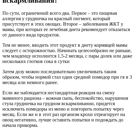
вскармливания?
По сути, ограничений всего два. Первое – это пищевая
аллергия у грудничка на красный пигмент, который
присутствует в этих овощах. Второе – заболевания ЖКТ у
мамы, при которых ее лечебная диета рекомендует отказаться
от данного вида продуктов.
Тем не менее, вводить этот продукт в диету кормящей мамы
следует с осторожностью. Начинать целесообразно не раньше,
чем младенцу исполнится 1,5-2 месяца, с пары долек или даже
нескольких глотков сока в сутки
Затем дозу можно последовательно увеличивать таким
образом, чтобы нормой стал один средний помидор при гв в 3
месяца или немного ранее.
Если же наблюдается нестандартная реакция на смену
маминого рациона – кожная сыпь, беспокойство, нарушения
стула грудничка на грудном вскармливании, придется
исключить помидоры из меню и повторить попытку через
месяц. Если же и в этот раз организм крохи отреагирует на
овощ негативно, лучше оставить попытки и подождать до
начала прикорма.