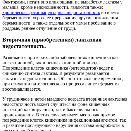
Факторами, негативно влияющими на выработку лактазы у
малыша, кроме недоношенности, являются также:
хроническая фетоплацентарная недостаточность
во время
беременности, угроза ее прерывания, другие осложнения
беременности, а также отдельное от мамы пребывание в
роддоме, раннее отлучение от груди.
Вторичная (приобретенная) лактазная
недостаточность.
Развивается при каких-либо заболеваниях кишечника как
инфекционной, так и неинфекционной природы.
Повреждение клеток кишечника (энтероцитов) ведет к
снижению синтеза лактазы. В результате развивается
лактазная недостаточность. Обычно это явление временное,
при стихании патологического процесса синтез фермента
восстанавливается.
У грудничков и детей младшего возраста вторичная лактазная
недостаточность может случиться на фоне кишечных
инфекций как вирусного, так и бактериального
происхождения. В этих случаях имеет место как прямое
повреждение клеток кишечника инфекционным агентом, так
и развитие последующего нарушения состава микробиоты в
нем (т.н. дисбактериоза).