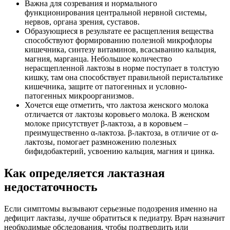
Важна для созревания и нормального
функционирования центральной нервной системы,
нервов, органа зрения, суставов.
Образующиеся в результате ее расщепления вещества
способствуют формированию полезной микрофлоры
кишечника, синтезу витаминов, всасыванию кальция,
магния, марганца. Небольшое количество
нерасщепленной лактозы в норме поступает в толстую
кишку, там она способствует правильной перистальтике
кишечника, защите от патогенных и условно-
патогенных микроорганизмов.
Хочется еще отметить, что лактоза женского молока
отличается от лактозы коровьего молока. В женском
молоке присутствует β-лактоза, а в коровьем –
преимущественно α-лактоза. β-лактоза, в отличие от α-
лактозы, помогает размножению полезных
бифидобактерий, усвоению кальция, магния и цинка.
Как определяется лактазная
недостаточность
Если симптомы вызывают серьезные подозрения именно на
дефицит лактазы, лучше обратиться к педиатру. Врач назначит
необходимые обследования, чтобы подтвердить или