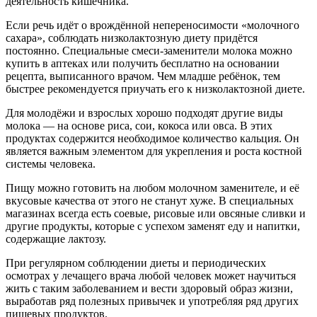
деятельность кишечника.
Если речь идёт о врождённой непереносимости «молочного
сахара», соблюдать низколактозную диету придётся
постоянно. Специальные смеси-заменители молока можно
купить в аптеках или получить бесплатно на основании
рецепта, выписанного врачом. Чем младше ребёнок, тем
быстрее рекомендуется приучать его к низколактозной диете.
Для молодёжи и взрослых хорошо подходят другие виды
молока — на основе риса, сои, кокоса или овса. В этих
продуктах содержится необходимое количество кальция. Он
является важным элементом для укрепления и роста костной
системы человека.
Пищу можно готовить на любом молочном заменителе, и её
вкусовые качества от этого не станут хуже. В специальных
магазинах всегда есть соевые, рисовые или овсяные сливки и
другие продукты, которые с успехом заменят еду и напитки,
содержащие лактозу.
При регулярном соблюдении диеты и периодических
осмотрах у лечащего врача любой человек может научиться
жить с таким заболеванием и вести здоровый образ жизни,
выработав ряд полезных привычек и употребляя ряд других
пищевых продуктов.