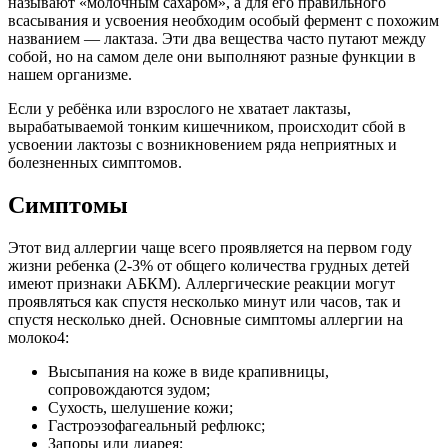
называют «молочным сахаром», а для его правильного
всасывания и усвоения необходим особый фермент с похожим
названием — лактаза. Эти два вещества часто путают между
собой, но на самом деле они выполняют разные функции в
нашем организме.
Если у ребёнка или взрослого не хватает лактазы,
вырабатываемой тонким кишечником, происходит сбой в
усвоении лактозы с возникновением ряда неприятных и
болезненных симптомов.
Симптомы
Этот вид аллергии чаще всего проявляется на первом году
жизни ребенка (2-3% от общего количества грудных детей
имеют признаки АБКМ). Аллергические реакции могут
проявляться как спустя несколько минут или часов, так и
спустя несколько дней. Основные симптомы аллергии на
молоко4:
Высыпания на коже в виде крапивницы,
сопровождаются зудом;
Сухость, шелушение кожи;
Гастроэзофагеальный рефлюкс;
Запоры или диарея;