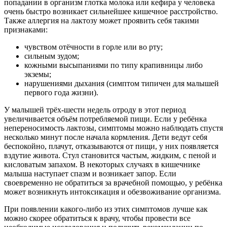
попадании в организм глотка молока или кефира у человека
очень быстро возникает сильнейшее кишечное расстройство.
Также аллергия на лактозу может проявить себя такими
признаками:
чувством отёчности в горле или во рту;
сильным зудом;
кожными высыпаниями по типу крапивницы либо
экземы;
нарушениями дыхания (симптом типичен для малышей
первого года жизни).
У малышей трёх-шести недель отроду в этот период
увеличивается объём потребляемой пищи. Если у ребёнка
непереносимость лактозы, симптомы можно наблюдать спустя
несколько минут после начала кормления. Дети ведут себя
беспокойно, плачут, отказываются от пищи, у них появляется
вздутие живота. Стул становится частым, жидким, с пеной и
кисловатым запахом. В некоторых случаях в кишечнике
малыша наступает спазм и возникает запор. Если
своевременно не обратиться за врачебной помощью, у ребёнка
может возникнуть интоксикация и обезвоживание организма.
При появлении какого-либо из этих симптомов лучше как
можно скорее обратиться к врачу, чтобы провести все