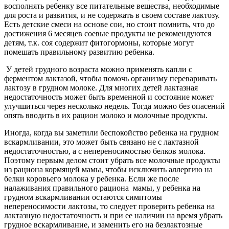
восполнять ребенку все питательные вещества, необходимые
для роста и развития, и не содержать в своем составе лактозу.
Есть детские смеси на основе сои, но стоит помнить, что до
достижения 6 месяцев соевые продукты не рекомендуются
детям, т.к. соя содержит фитогормоны, которые могут
помешать правильному развитию ребенка.
У детей грудного возраста можно применять капли с
ферментом лактазой, чтобы помочь организму переваривать
лактозу в грудном молоке. Для многих детей лактазная
недостаточность может быть временной и состояние может
улучшиться через несколько недель. Тогда можно без опасений
опять вводить в их рацион молоко и молочные продукты.
Иногда, когда вы заметили беспокойство ребенка на грудном
вскармливании, это может быть связано не с лактазной
недостаточностью, а с непереносимостью белков молока.
Поэтому первым делом стоит убрать все молочные продукты
из рациона кормящей мамы, чтобы исключить аллергию на
белки коровьего молока у ребенка. Если же после
налаживания правильного рациона мамы, у ребенка на
грудном вскармливании остаются симптомы
непереносимости лактозы, то следует проверить ребенка на
лактазную недостаточность и при ее наличии на время убрать
грудное вскармливание, и заменить его на безлактозные