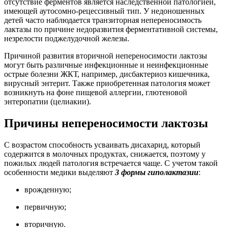
отсутствие ферментов является наследственной патологией,
имеющей аутосомно-рецессивный тип. У недоношенных
детей часто наблюдается транзиторная непереносимость
лактазы по причине недоразвития ферментативной системы,
незрелости поджелудочной железы.
Причиной развития вторичной непереносимости лактозы
могут быть различные инфекционные и неинфекционные
острые болезни ЖКТ, например, дисбактериоз кишечника,
вирусный энтерит. Также приобретенная патология может
возникнуть на фоне пищевой аллергии, глютеновой
энтеропатии (целиакии).
Причины непереносимости лактозы
С возрастом способность усваивать дисахарид, который
содержится в молочных продуктах, снижается, поэтому у
пожилых людей патология встречается чаще. С учетом такой
особенности медики выделяют
3 формы гиполактазии
:
врожденную;
первичную;
вторичную.