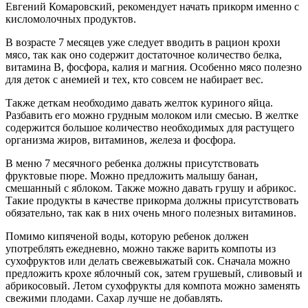
Евгений Комаровский, рекомендует начать прикорм именно с
кисломолочных продуктов.
В возрасте 7 месяцев уже следует вводить в рацион крохи
мясо, так как оно содержит достаточное количество белка,
витамина B, фосфора, калия и магния. Особенно мясо полезно
для деток с анемией и тех, кто совсем не набирает вес.
Также деткам необходимо давать желток куриного яйца.
Разбавить его можно грудным молоком или смесью. В желтке
содержится большое количество необходимых для растущего
организма жиров, витаминов, железа и фосфора.
В меню 7 месячного ребенка должны присутствовать
фруктовые пюре. Можно предложить малышу банан,
смешанный с яблоком. Также можно давать грушу и абрикос.
Такие продукты в качестве прикорма должны присутствовать
обязательно, так как в них очень много полезных витаминов.
Помимо кипяченой воды, которую ребенок должен
употреблять ежедневно, можно также варить компоты из
сухофруктов или делать свежевыжатый сок. Сначала можно
предложить крохе яблочный сок, затем грушевый, сливовый и
абрикосовый. Летом сухофрукты для компота можно заменять
свежими плодами. Сахар лучше не добавлять.