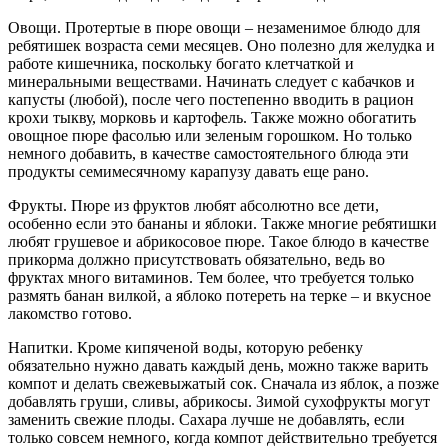
Овощи. Протертые в пюре овощи – незаменимое блюдо для
ребятишек возраста семи месяцев. Оно полезно для желудка и
работе кишечника, поскольку богато клетчаткой и
минеральными веществами. Начинать следует с кабачков и
капусты (любой), после чего постепенно вводить в рацион
крохи тыкву, морковь и картофель. Также можно обогатить
овощное пюре фасолью или зеленым горошком. Но только
немного добавить, в качестве самостоятельного блюда эти
продукты семимесячному карапузу давать еще рано.
Фрукты. Пюре из фруктов любят абсолютно все дети,
особенно если это бананы и яблоки. Также многие ребятишки
любят грушевое и абрикосовое пюре. Такое блюдо в качестве
прикорма должно присутствовать обязательно, ведь во
фруктах много витаминов. Тем более, что требуется только
размять банан вилкой, а яблоко потереть на терке – и вкусное
лакомство готово.
Напитки. Кроме кипяченой воды, которую ребенку
обязательно нужно давать каждый день, можно также варить
компот и делать свежевыжатый сок. Сначала из яблок, а позже
добавлять груши, сливы, абрикосы. Зимой сухофрукты могут
заменить свежие плоды. Сахара лучше не добавлять, если
только совсем немного, когда компот действительно требуется