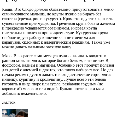
Каши. Это блюдо должно обязательно присутствовать в меню
семимесячного малыша, но крупы нужно выбирать без
глютена (гречка, рис и кукуруза). Кроме того, у этих каш есть
существенные преимущества. Гречневая крупа богата железом
и прекрасно усваивается организмом. Рисовая крупа
питательна и полезна при жидком стуле. Кукурузная крупа
стабилизирует работу кишечника и незаменима для
карапузов, склонных к аллергическим реакциям. Также уже
можно давать малышам овсяную кашу.
Мясо. В возрасте семи месяцев нужно начинать вводить в
рацион малыша мясо, которое богато белком, витамином B,
фосфором, калием и магнием. Особенно этот продукт полезен
для детей с анемией и для тех, кто плохо набирает вес. Но для
начала рекомендуется давать только диетические сорта мяса:
индейку, курятину и крольчатину. Лучше всего эти блюда
готовить в виде пюре или суфле, разбавляя грудным (не
коровьим!) молоком или водой. Бульон после варки мяса
добавлять нежелательно.
Желток