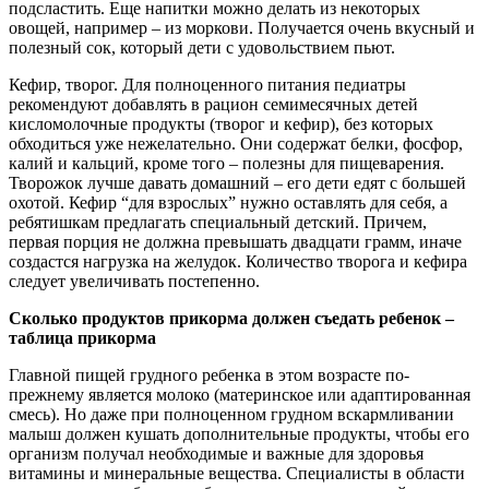
подсластить. Еще напитки можно делать из некоторых
овощей, например – из моркови. Получается очень вкусный и
полезный сок, который дети с удовольствием пьют.
Кефир, творог. Для полноценного питания педиатры
рекомендуют добавлять в рацион семимесячных детей
кисломолочные продукты (творог и кефир), без которых
обходиться уже нежелательно. Они содержат белки, фосфор,
калий и кальций, кроме того – полезны для пищеварения.
Творожок лучше давать домашний – его дети едят с большей
охотой. Кефир “для взрослых” нужно оставлять для себя, а
ребятишкам предлагать специальный детский. Причем,
первая порция не должна превышать двадцати грамм, иначе
создастся нагрузка на желудок. Количество творога и кефира
следует увеличивать постепенно.
Сколько продуктов прикорма должен съедать ребенок –
таблица прикорма
Главной пищей грудного ребенка в этом возрасте по-
прежнему является молоко (материнское или адаптированная
смесь). Но даже при полноценном грудном вскармливании
малыш должен кушать дополнительные продукты, чтобы его
организм получал необходимые и важные для здоровья
витамины и минеральные вещества. Специалисты в области