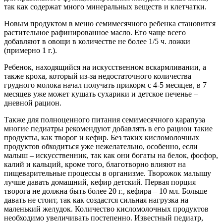
так как содержат много минеральных веществ и клетчатки.
Новым продуктом в меню семимесячного ребенка становится
растительное рафинированное масло. Его чаще всего
добавляют в овощи в количестве не более 1/5 ч. ложки
(примерно 1 г.).
Ребенок, находящийся на искусственном вскармливании, а
также кроха, который из-за недостаточного количества
грудного молока начал получать прикорм с 4-5 месяцев, в 7
месяцев уже может кушать сухарики и детское печенье –
дневной рацион.
Также для полноценного питания семимесячного карапуза
многие педиатры рекомендуют добавлять в его рацион такие
продукты, как творог и кефир. Без таких кисломолочных
продуктов обходиться уже нежелательно, особенно, если
малыш – искусственник, так как они богаты на белок, фосфор,
калий и кальций, кроме того, благотворно влияют на
пищеварительные процессы в организме. Творожок малышу
лучше давать домашний, кефир детский. Первая порция
творога не должна быть более 20 г., кефира – 10 мл. Больше
давать не стоит, так как создастся сильная нагрузка на
маленький желудок. Количество кисломолочных продуктов
необходимо увеличивать постепенно. Известный педиатр,