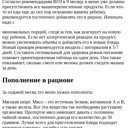
Согласно рекомендациям ВОЗ к 9 месяцу в меню уже должны
присутствовать все вышеперечисленные продукты. Если что-
то из еды еще до сих пор незнакомо вашему ребенку,
рекомендуется постепенно добавлять это в рацион. Начинать
надо с
минимальных порций, следя за тем, как реагирует на новую
еду ребенок. Если нет аллергической реакции на продукт,
можно увеличивать объемы и добавлять его в новые блюда.
Новый прикорм рекомендуется вводить с интервалом в 5-7
дней. Составить оптимальный для здоровья режим питаниям
поможет ориентировочная таблица на один день. Она также
показывает, сколько смеси или молока должен съедать малыш
за день.
Пополнение в рационе
За седьмой месяц это меню нужно пополнить:
Мясным пюре. Мясо – это источник белков, витаминов А и В,
а также железа. Все эти вещества так необходимы растущему
организму. Протертое мясо начинают давать с половины
чайной ложки, постепенно доводя его количество до 30
граммов. Лучше всего для приготовления блюда подходит
нежирная говядина, индейка или кролик.