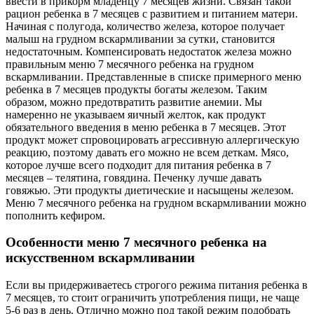
ввести в прикорм младенцу 7 месяцев жизни. Связан такой
рацион ребенка в 7 месяцев с развитием и питанием матери.
Начиная с полугода, количество железа, которое получает
малыш на грудном вскармливании за сутки, становится
недостаточным. Компенсировать недостаток железа можно
правильным меню 7 месячного ребенка на грудном
вскармливании. Представленные в списке примерного меню
ребенка в 7 месяцев продукты богаты железом. Таким
образом, можно предотвратить развитие анемии. Мы
намеренно не указываем яичный желток, как продукт
обязательного введения в меню ребенка в 7 месяцев. Этот
продукт может спровоцировать агрессивную аллергическую
реакцию, поэтому давать его можно не всем деткам. Мясо,
которое лучше всего подходит для питания ребенка в 7
месяцев – телятина, говядина. Печенку лучше давать
говяжью. Эти продукты диетические и насыщены железом.
Меню 7 месячного ребенка на грудном вскармливании можно
пополнить кефиром.
Особенности меню 7 месячного ребенка на
искусственном вскармливании
Если вы придерживаетесь строгого режима питания ребенка в
7 месяцев, то стоит ограничить употребления пищи, не чаще
5-6 раз в день. Отлично можно под такой режим подобрать