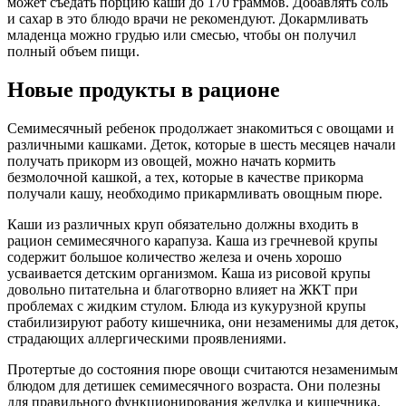
может съедать порцию каши до 170 граммов. Добавлять соль
и сахар в это блюдо врачи не рекомендуют. Докармливать
младенца можно грудью или смесью, чтобы он получил
полный объем пищи.
Новые продукты в рационе
Семимесячный ребенок продолжает знакомиться с овощами и
различными кашками. Деток, которые в шесть месяцев начали
получать прикорм из овощей, можно начать кормить
безмолочной кашкой, а тех, которые в качестве прикорма
получали кашу, необходимо прикармливать овощным пюре.
Каши из различных круп обязательно должны входить в
рацион семимесячного карапуза. Каша из гречневой крупы
содержит большое количество железа и очень хорошо
усваивается детским организмом. Каша из рисовой крупы
довольно питательна и благотворно влияет на ЖКТ при
проблемах с жидким стулом. Блюда из кукурузной крупы
стабилизируют работу кишечника, они незаменимы для деток,
страдающих аллергическими проявлениями.
Протертые до состояния пюре овощи считаются незаменимым
блюдом для детишек семимесячного возраста. Они полезны
для правильного функционирования желудка и кишечника,