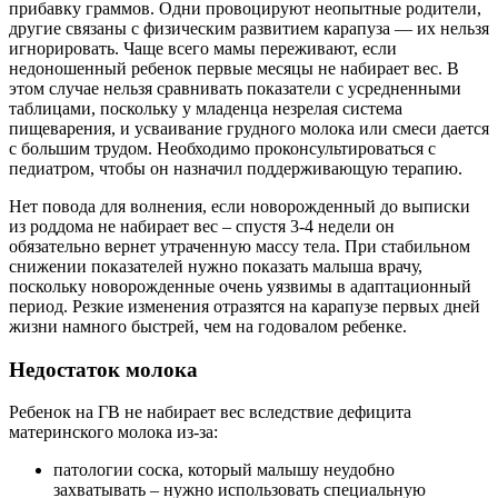
прибавку граммов. Одни провоцируют неопытные родители,
другие связаны с физическим развитием карапуза — их нельзя
игнорировать. Чаще всего мамы переживают, если
недоношенный ребенок первые месяцы не набирает вес. В
этом случае нельзя сравнивать показатели с усредненными
таблицами, поскольку у младенца незрелая система
пищеварения, и усваивание грудного молока или смеси дается
с большим трудом. Необходимо проконсультироваться с
педиатром, чтобы он назначил поддерживающую терапию.
Нет повода для волнения, если новорожденный до выписки
из роддома не набирает вес – спустя 3-4 недели он
обязательно вернет утраченную массу тела. При стабильном
снижении показателей нужно показать малыша врачу,
поскольку новорожденные очень уязвимы в адаптационный
период. Резкие изменения отразятся на карапузе первых дней
жизни намного быстрей, чем на годовалом ребенке.
Недостаток молока
Ребенок на ГВ не набирает вес вследствие дефицита
материнского молока из-за:
патологии соска, который малышу неудобно
захватывать – нужно использовать специальную