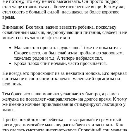
Не потому, что ему нечего высасывать. Он просто подрос,
стал чаще отвлекаться на более интересные вещи. К тому же,
стал сосать с большей силой, насыщаясь за более короткое
время.
Внимание! Все таки, важно взвесить ребенка, поскольку
ослабленный малыш, недополучающий питания, слабеет и не
может сосать часто и эффективно
Малыш стал просить грудь чаще. Тоже не показатель.
Скорее всего, он был слаб из-за проблем со здоровьем,
тяжелых родов и т.д. А теперь набрался сил.
Кроха плохо спит ночами, часто просыпается.
Не всегда это происходит из-за нехватки молока. Его нервная
система не в состоянии отключать маленький организм на
всю ночь.
Тем более что ваше молочко усваивается быстро, а размер
желудка не позволяет «заправляться» на долгое время. К тому
же именно ночные прикладывания стимулируют лактацию у
мамы.
При беспокойном сне ребенка — выстраивайте грамотный
ритм дня, помогайте малышу расслабляться и засыпать. Как
это сделать смотрите интернет-курсе Спокойный сон малыша