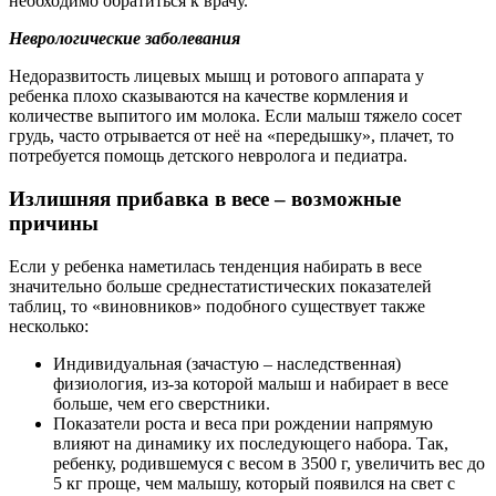
необходимо обратиться к врачу.
Неврологические заболевания
Недоразвитость лицевых мышц и ротового аппарата у
ребенка плохо сказываются на качестве кормления и
количестве выпитого им молока. Если малыш тяжело сосет
грудь, часто отрывается от неё на «передышку», плачет, то
потребуется помощь детского невролога и педиатра.
Излишняя прибавка в весе – возможные
причины
Если у ребенка наметилась тенденция набирать в весе
значительно больше среднестатистических показателей
таблиц, то «виновников» подобного существует также
несколько:
Индивидуальная (зачастую – наследственная)
физиология, из-за которой малыш и набирает в весе
больше, чем его сверстники.
Показатели роста и веса при рождении напрямую
влияют на динамику их последующего набора. Так,
ребенку, родившемуся с весом в 3500 г, увеличить вес до
5 кг проще, чем малышу, который появился на свет с