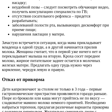
насадку;
неудобной позы – следует посмотреть обучающее видео,
получить консультацию специалиста по ГВ;
отсутствия сосательного рефлекса – придется
разрабатывать;
заболеваний полости рта, вызывающих дискомфорт при
приеме пищи;
нарушения лактации у матери.
Зачастую встречается ситуация, когда мама прикладывает
младенца к одной груди, а в другой начинается прилив
молока. Женщина считает, что в первой уже ничего нет и
перекладывает малыша на вторую. Кроха сосет переднее
молоко, жирное питательное заднее остается в молочных
железах матери. Предлагать одну грудь нужно через
кормление, чередуя левую и правую.
Отказ от прикорма
Дети капризничают за столом не только в 3 года – первые
гастрономические пристрастия проявляются гораздо раньше.
Пюре из брокколи или каша могут прийтись не по вкусу —
сладковатое мамино молоко немного приятней. Необходимо
набраться терпения, предлагая различные варианты прикорма
с разумным перерывом. Желательно смешивать пюре с