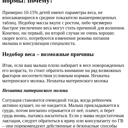
нормы: почему?
Примерно 10-15% детей имеют параметры веса, не
вписывающиеся в средние показатели вышеприведенных
таблиц. Недобор массы вкупе с ростом, либо чрезмерно
быстрое увеличение веса могут стать причиной для волнения.
Конечно, ни первый, ни второй случаи не очень хороши:
скорее всего, потребуются изменение режима питания
малыша и консультация специалиста.
Недобор веса – возможные причины
Итак, если ваш малыш плохо набирает в весе новорожденных
его возраста, то стоит обратить внимание на ряд возможных
факторов несоответствия условным нормам. Нехватка
материнского молока. Нехватка материнского молока
Нехватка материнского молока
Ситуация становится очевидной тогда, когда ребеночек
активно кушает, но не наедается. Малыш прикладывается к
груди, потом внезапно отрывается от неё, плачет, и берет
грудь вновь, пытаясь насытиться. Если у мамы недостаточная
лактация, следует обратиться к врачу или консультанту по ГВ
– они порекомендуют действенные и безопасные способы