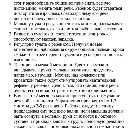
стоит разнообразить общение: применять разную
интонацию, менять темп речи. Ребенок будет стараться
повторить за взрослым, благодаря чему его речь
достигнет следующего этапа развития.
Малышу нужно регулярно читать книжки, рассказывать
стишки, потешки, сказки, петь колыбельные, частушки.
Развитию гуления (и соответственно речи) также
способствуют массаж, зарядка.
Регулярно гулять с ребенком. Получая новые
впечатления, наблюдая за окружающими людьми, кроха
сможет быстрее перенять умения и усовершенствовать
имеющиеся.
Тренировка мелкой моторики. Для этого можно
вкладывать в ручки малыша различные предметы,
например, игрушки. Мобиль над коляской или
кроваткой также будут стимулировать хватательный
рефлекс у ребенка. Дело в том, что становление речи
очень тесно связано с развитием тонких движений.
В возрасте 2 месяцев можно приступать к стимуляции
речевой активности. Упражнения проводятся по 1-2
минуты до 3-5 раз в день. Ребенка кладут на спину,
подкладывая ему под шею валик, ноги малыша должны
быть согнуты в коленях, руки сгибаются в локтевом
суставе и прикладываются к груди. Голосовую реакцию
также вызывают с помощью дыхательной гимнастики в