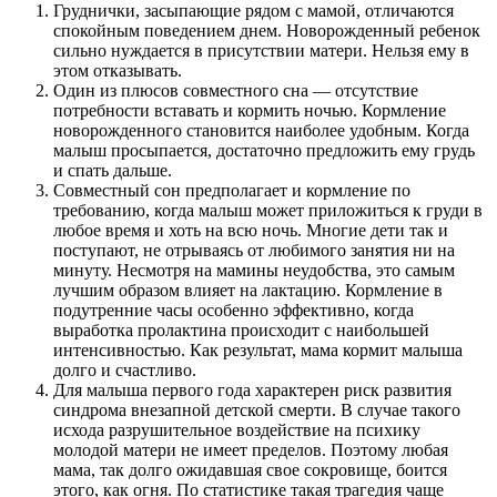
Груднички, засыпающие рядом с мамой, отличаются
спокойным поведением днем. Новорожденный ребенок
сильно нуждается в присутствии матери. Нельзя ему в
этом отказывать.
Один из плюсов совместного сна — отсутствие
потребности вставать и кормить ночью. Кормление
новорожденного становится наиболее удобным. Когда
малыш просыпается, достаточно предложить ему грудь
и спать дальше.
Совместный сон предполагает и кормление по
требованию, когда малыш может приложиться к груди в
любое время и хоть на всю ночь. Многие дети так и
поступают, не отрываясь от любимого занятия ни на
минуту. Несмотря на мамины неудобства, это самым
лучшим образом влияет на лактацию. Кормление в
подутренние часы особенно эффективно, когда
выработка пролактина происходит с наибольшей
интенсивностью. Как результат, мама кормит малыша
долго и счастливо.
Для малыша первого года характерен риск развития
синдрома внезапной детской смерти. В случае такого
исхода разрушительное воздействие на психику
молодой матери не имеет пределов. Поэтому любая
мама, так долго ожидавшая свое сокровище, боится
этого, как огня. По статистике такая трагедия чаще