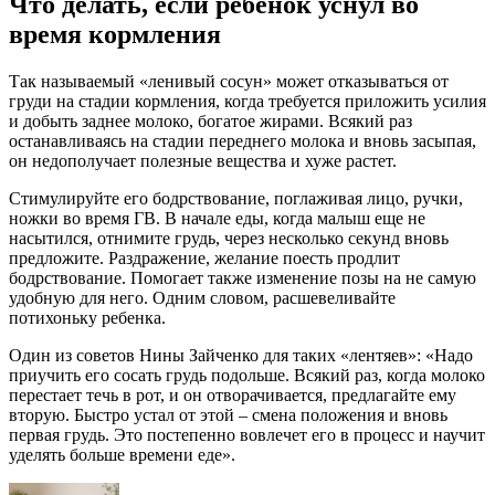
Что делать, если ребенок уснул во
время кормления
Так называемый «ленивый сосун» может отказываться от
груди на стадии кормления, когда требуется приложить усилия
и добыть заднее молоко, богатое жирами. Всякий раз
останавливаясь на стадии переднего молока и вновь засыпая,
он недополучает полезные вещества и хуже растет.
Стимулируйте его бодрствование, поглаживая лицо, ручки,
ножки во время ГВ. В начале еды, когда малыш еще не
насытился, отнимите грудь, через несколько секунд вновь
предложите. Раздражение, желание поесть продлит
бодрствование. Помогает также изменение позы на не самую
удобную для него. Одним словом, расшевеливайте
потихоньку ребенка.
Один из советов Нины Зайченко для таких «лентяев»: «Надо
приучить его сосать грудь подольше. Всякий раз, когда молоко
перестает течь в рот, и он отворачивается, предлагайте ему
вторую. Быстро устал от этой – смена положения и вновь
первая грудь. Это постепенно вовлечет его в процесс и научит
уделять больше времени еде».