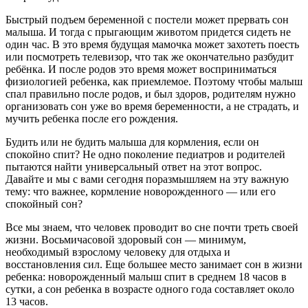
Быстрый подъем беременной с постели может прервать сон
малыша. И тогда с прыгающим животом придется сидеть не
один час. В это время будущая мамочка может захотеть поесть
или посмотреть телевизор, что так же окончательно разбудит
ребёнка. И после родов это время может восприниматься
физиологией ребенка, как приемлемое. Поэтому чтобы малыш
спал правильно после родов, и был здоров, родителям нужно
организовать сон уже во время беременности, а не страдать, и
мучить ребенка после его рождения.
Будить или не будить малыша для кормления, если он
спокойно спит? Не одно поколение педиатров и родителей
пытаются найти универсальный ответ на этот вопрос.
Давайте и мы с вами сегодня поразмышляем на эту важную
тему: что важнее, кормление новорожденного — или его
спокойный сон?
Все мы знаем, что человек проводит во сне почти треть своей
жизни. Восьмичасовой здоровый сон — минимум,
необходимый взрослому человеку для отдыха и
восстановления сил. Еще большее место занимает сон в жизни
ребенка: новорожденный малыш спит в среднем 18 часов в
сутки, а сон ребенка в возрасте одного года составляет около
13 часов.