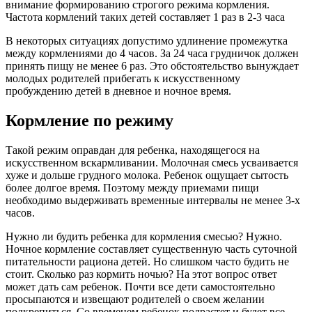
внимание формированию строгого режима кормления.
Частота кормлений таких детей составляет 1 раз в 2-3 часа
В некоторых ситуациях допустимо удлинение промежутка
между кормлениями до 4 часов. За 24 часа грудничок должен
принять пищу не менее 6 раз. Это обстоятельство вынуждает
молодых родителей прибегать к искусственному
пробуждению детей в дневное и ночное время.
Кормление по режиму
Такой режим оправдан для ребенка, находящегося на
искусственном вскармливании. Молочная смесь усваивается
хуже и дольше грудного молока. Ребенок ощущает сытость
более долгое время. Поэтому между приемами пищи
необходимо выдерживать временные интервалы не менее 3-х
часов.
Нужно ли будить ребенка для кормления смесью? Нужно.
Ночное кормление составляет существенную часть суточной
питательности рациона детей. Но слишком часто будить не
стоит. Сколько раз кормить ночью? На этот вопрос ответ
может дать сам ребенок. Почти все дети самостоятельно
просыпаются и извещают родителей о своем желании
подкрепиться. Со временем ребенок подрастет и будет все