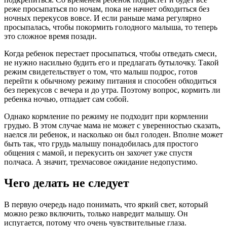
реже просыпаться по ночам, пока не начнет обходиться без
ночных перекусов вовсе. И если раньше мама регулярно
просыпалась, чтобы покормить голодного малыша, то теперь
это сложное время позади.
Когда ребенок перестает просыпаться, чтобы отведать смеси,
не нужно насильно будить его и предлагать бутылочку. Такой
режим свидетельствует о том, что малыш подрос, готов
перейти к обычному режиму питания и способен обходиться
без перекусов с вечера и до утра. Поэтому вопрос, кормить ли
ребенка ночью, отпадает сам собой.
Однако кормление по режиму не подходит при кормлении
грудью. В этом случае мама не может с уверенностью сказать,
наелся ли ребенок, и насколько он был голоден. Вполне может
быть так, что грудь малышу понадобилась для простого
общения с мамой, и перекусить он захочет уже спустя
полчаса. А значит, трехчасовое ожидание недопустимо.
Чего делать не следует
В первую очередь надо понимать, что яркий свет, который
можно резко включить, только навредит малышу. Он
испугается, потому что очень чувствительные глаза.