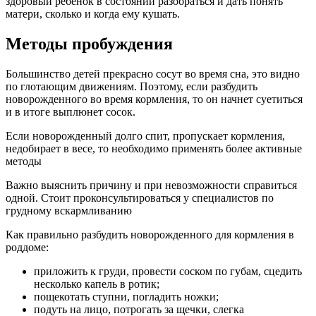
здоровый ребенок в состоянии разобраться и дать понять
матери, сколько и когда ему кушать.
Методы пробуждения
Большинство детей прекрасно сосут во время сна, это видно
по глотающим движениям. Поэтому, если разбудить
новорожденного во время кормления, то он начнет суетиться
и в итоге выплюнет сосок.
Если новорожденный долго спит, пропускает кормления,
недобирает в весе, то необходимо применять более активные
методы
Важно выяснить причину и при невозможности справиться
одной. Стоит проконсультироваться у специалистов по
грудному вскармливанию
Как правильно разбудить новорожденного для кормления в
роддоме:
приложить к груди, провести соском по губам, сцедить
несколько капель в ротик;
пощекотать ступни, погладить ножки;
подуть на лицо, потрогать за щечки, слегка