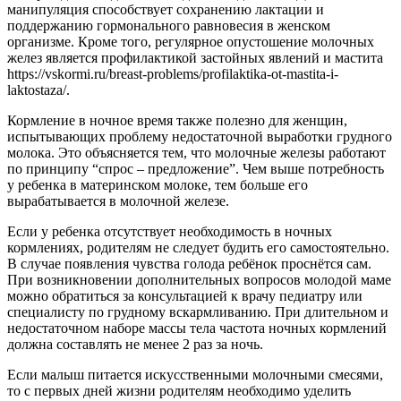
манипуляция способствует сохранению лактации и
поддержанию гормонального равновесия в женском
организме. Кроме того, регулярное опустошение молочных
желез является профилактикой застойных явлений и мастита
https://vskormi.ru/breast-problems/profilaktika-ot-mastita-i-
laktostaza/.
Кормление в ночное время также полезно для женщин,
испытывающих проблему недостаточной выработки грудного
молока. Это объясняется тем, что молочные железы работают
по принципу “спрос – предложение”. Чем выше потребность
у ребенка в материнском молоке, тем больше его
вырабатывается в молочной железе.
Если у ребенка отсутствует необходимость в ночных
кормлениях, родителям не следует будить его самостоятельно.
В случае появления чувства голода ребёнок проснётся сам.
При возникновении дополнительных вопросов молодой маме
можно обратиться за консультацией к врачу педиатру или
специалисту по грудному вскармливанию. При длительном и
недостаточном наборе массы тела частота ночных кормлений
должна составлять не менее 2 раз за ночь.
Если малыш питается искусственными молочными смесями,
то с первых дней жизни родителям необходимо уделить