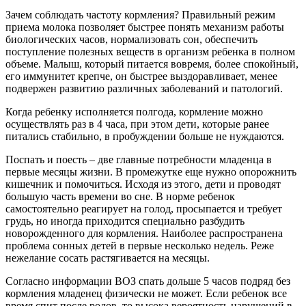
Зачем соблюдать частоту кормления? Правильный режим
приема молока позволяет быстрее понять механизм работы
биологических часов, нормализовать сон, обеспечить
поступление полезных веществ в организм ребенка в полном
объеме. Малыш, который питается вовремя, более спокойный,
его иммунитет крепче, он быстрее выздоравливает, менее
подвержен развитию различных заболеваний и патологий.
Когда ребенку исполняется полгода, кормление можно
осуществлять раз в 4 часа, при этом дети, которые ранее
питались стабильно, в пробуждении больше не нуждаются.
Поспать и поесть – две главные потребности младенца в
первые месяцы жизни. В промежутке еще нужно опорожнить
кишечник и помочиться. Исходя из этого, дети и проводят
большую часть времени во сне. В норме ребенок
самостоятельно реагирует на голод, просыпается и требует
грудь, но иногда приходится специально разбудить
новорожденного для кормления. Наиболее распространена
проблема сонных детей в первые несколько недель. Реже
нежелание сосать растягивается на месяцы.
Согласно информации ВОЗ спать дольше 5 часов подряд без
кормления младенец физически не может. Если ребенок все
время спит после родов, то высока вероятность нарушений в