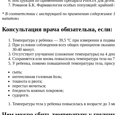
Инструкция по применению препарата РИНЗА для детей.
Романов Б.К. Фармакология особых популяций: крайни
* В соответствии с инструкцией по применению содержимое 1 
напиток»
Консультация врача обязательна, если:
Температура у ребенка — 39,5 °С при измерении в подм
При условии соблюдения всех общих принципов оказания
30-40 минут.
Отсутствует улучшение (снижение температуры) на 4 ден
Сохраняется или вновь повысилась температура тела на 7
У ребенка, помимо повышенной температуры тела, прису
сыпь;
интенсивная головная боль;
тошнота и рвота;
перестал мочиться;
бледность кожных покровов;
судороги.
Температура тела у ребенка повысилась в возрасте до 3 
Чем можно сбить температуру у грудни