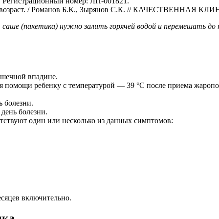
 Регистрационный номер: ЛП-001821.
й возраст. / Романов Б.К., Зырянов С.К. // КАЧЕСТВЕННАЯ К
саше (пакетика) нужно залить горячей водой и перемешать до п
ышечной впадине.
 помощи ребенку с температурой — 39 °С после приема жаропо
ь болезни.
 день болезни.
тствуют один или несколько из данных симптомов:
месяцев включительно.
чка