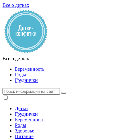
Все о детках
Все о детках
Беременность
Роды
Груднички
Детки
Груднички
Беременность
Роды
Здоровье
Питание