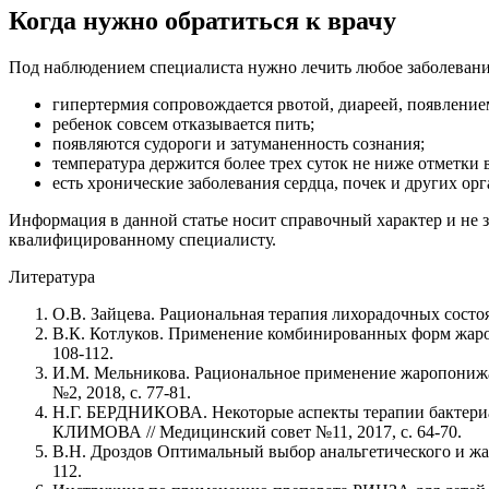
Когда нужно обратиться к врачу
Под наблюдением специалиста нужно лечить любое заболевание
гипертермия сопровождается рвотой, диареей, появление
ребенок совсем отказывается пить;
появляются судороги и затуманенность сознания;
температура держится более трех суток не ниже отметки в
есть хронические заболевания сердца, почек и других орг
Информация в данной статье носит справочный характер и не з
квалифицированному специалисту.
Литература
О.В. Зайцева. Рациональная терапия лихорадочных состоян
В.К. Котлуков. Применение комбинированных форм жаропо
108-112.
И.М. Мельникова. Рациональное применение жаропонижаю
№2, 2018, с. 77-81.
Н.Г. БЕРДНИКОВА. Некоторые аспекты терапии бактериа
КЛИМОВА // Медицинский совет №11, 2017, с. 64-70.
В.Н. Дроздов Оптимальный выбор анальгетического и жар
112.