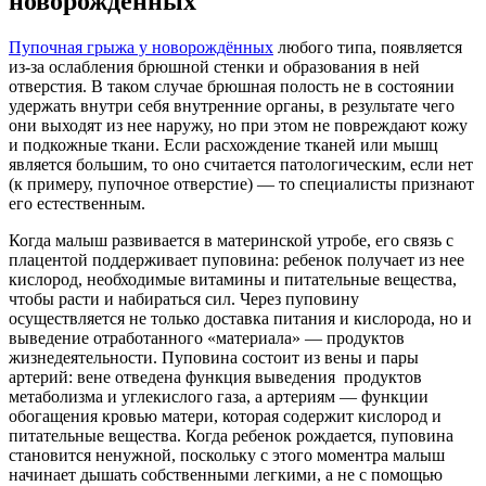
новорожденных
Пупочная грыжа у новорождённых
любого типа, появляется
из-за ослабления брюшной стенки и образования в ней
отверстия. В таком случае брюшная полость не в состоянии
удержать внутри себя внутренние органы, в результате чего
они выходят из нее наружу, но при этом не повреждают кожу
и подкожные ткани. Если расхождение тканей или мышц
является большим, то оно считается патологическим, если нет
(к примеру, пупочное отверстие) — то специалисты признают
его естественным.
Когда малыш развивается в материнской утробе, его связь с
плацентой поддерживает пуповина: ребенок получает из нее
кислород, необходимые витамины и питательные вещества,
чтобы расти и набираться сил. Через пуповину
осуществляется не только доставка питания и кислорода, но и
выведение отработанного «материала» — продуктов
жизнедеятельности. Пуповина состоит из вены и пары
артерий: вене отведена функция выведения продуктов
метаболизма и углекислого газа, а артериям — функции
обогащения кровью матери, которая содержит кислород и
питательные вещества. Когда ребенок рождается, пуповина
становится ненужной, поскольку с этого моментра малыш
начинает дышать собственными легкими, а не с помощью