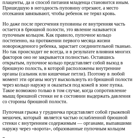
плаценты, да и способ питания младенца становится иным.
Пришедшую в негодность пуповину отрезают, а место
отсекания завязывают, чтобы ребенок не терял кровь.
Но даже после пресечения пуповины ее внутренняя часть
остается в брюшной полости, это явление называется
пупочным кольцом. Как правило, пупочное кольцо
постепенно, на протяжении первого месяца жизни
новорожденного ребенка, зарастает соединительной тканью.
Но так происходит не всегда, и в результате влияния многих
факторов оно не закрывается полностью. Оставшись
открытым, пупочное кольцо представляет собой выход в
брюшную полость, в которой расположены внутренние
органы (сальник или кишечные петли). Поэтому в любой
момент эти органы могут выскользнуть из брюшной полости
через кольцо наружу и оказаться под кожей в зоне пупка.
Такое возможно только в том случае, когда сопротивление
мышц брюшной стенки не в состоянии выдержать давления
со стороны брюшной полости.
Пупочная грыжа у грудничка представляет собой грыжевой
мешочек, который является частью ослабленной брюшной
стенки с внутренним содержимым — органами, выпавшими
наружу через «ворота», образованные пупочным кольцом