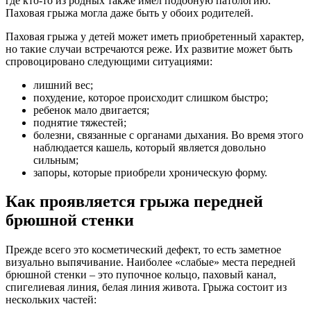
где кто-то из родных также имел подобную патологию.
Паховая грыжа могла даже быть у обоих родителей.
Паховая грыжа у детей может иметь приобретенный характер,
но такие случаи встречаются реже. Их развитие может быть
спровоцировано следующими ситуациями:
лишний вес;
похудение, которое происходит слишком быстро;
ребенок мало двигается;
поднятие тяжестей;
болезни, связанные с органами дыхания. Во время этого
наблюдается кашель, который является довольно
сильным;
запоры, которые приобрели хроническую форму.
Как проявляется грыжа передней
брюшной стенки
Прежде всего это косметический дефект, то есть заметное
визуально выпячивание. Наиболее «слабые» места передней
брюшной стенки – это пупочное кольцо, паховый канал,
спигелиевая линия, белая линия живота. Грыжа состоит из
нескольких частей: