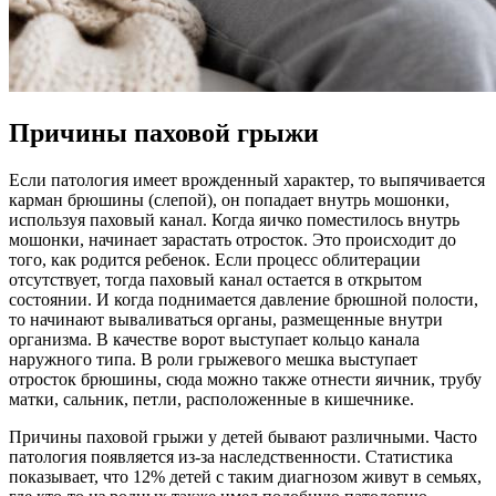
Причины паховой грыжи
Если патология имеет врожденный характер, то выпячивается
карман брюшины (слепой), он попадает внутрь мошонки,
используя паховый канал. Когда яичко поместилось внутрь
мошонки, начинает зарастать отросток. Это происходит до
того, как родится ребенок. Если процесс облитерации
отсутствует, тогда паховый канал остается в открытом
состоянии. И когда поднимается давление брюшной полости,
то начинают вываливаться органы, размещенные внутри
организма. В качестве ворот выступает кольцо канала
наружного типа. В роли грыжевого мешка выступает
отросток брюшины, сюда можно также отнести яичник, трубу
матки, сальник, петли, расположенные в кишечнике.
Причины паховой грыжи у детей бывают различными. Часто
патология появляется из-за наследственности. Статистика
показывает, что 12% детей с таким диагнозом живут в семьях,