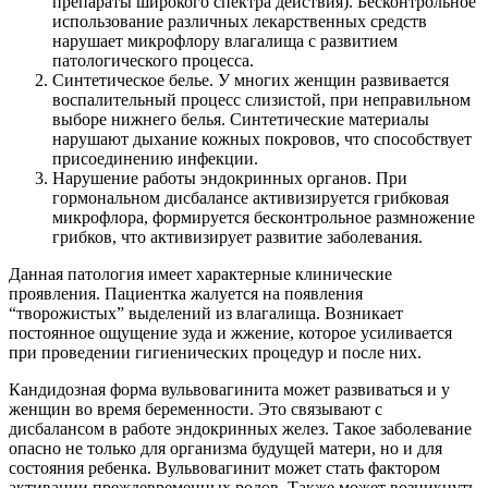
препараты широкого спектра действия). Бесконтрольное
использование различных лекарственных средств
нарушает микрофлору влагалища с развитием
патологического процесса.
Синтетическое белье. У многих женщин развивается
воспалительный процесс слизистой, при неправильном
выборе нижнего белья. Синтетические материалы
нарушают дыхание кожных покровов, что способствует
присоединению инфекции.
Нарушение работы эндокринных органов. При
гормональном дисбалансе активизируется грибковая
микрофлора, формируется бесконтрольное размножение
грибков, что активизирует развитие заболевания.
Данная патология имеет характерные клинические
проявления. Пациентка жалуется на появления
“творожистых” выделений из влагалища. Возникает
постоянное ощущение зуда и жжение, которое усиливается
при проведении гигиенических процедур и после них.
Кандидозная форма вульвовагинита может развиваться и у
женщин во время беременности. Это связывают с
дисбалансом в работе эндокринных желез. Такое заболевание
опасно не только для организма будущей матери, но и для
состояния ребенка. Вульвовагинит может стать фактором
активации преждевременных родов. Также может возникнуть