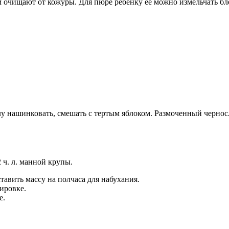
м очищают от кожуры. Для пюре ребенку ее можно измельчать бл
у нашинковать, смешать с тертым яблоком. Размоченный черносли
2 ч. л. манной крупы.
тавить массу на полчаса для набухания.
ировке.
е.