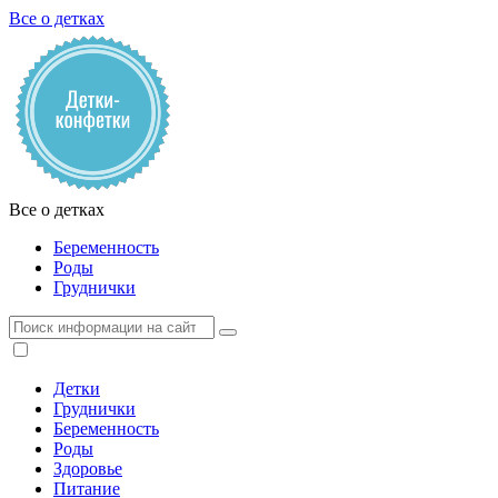
Все о детках
Все о детках
Беременность
Роды
Груднички
Детки
Груднички
Беременность
Роды
Здоровье
Питание