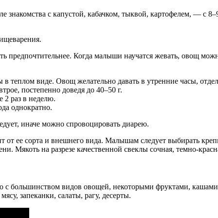
е знакомства с капустой, кабачком, тыквой, картофелем, — с 8–
пищеварения.
ать предпочтительнее. Когда малыши научатся жевать, овощ можн
ы в теплом виде. Овощ желательно давать в утренние часы, отде
трое, постепенно доведя до 40–50 г.
 2 раз в неделю.
ода однократно.
следует, иначе можно спровоцировать диарею.
ит от ее сорта и внешнего вида. Малышам следует выбирать креп
ни. Мякоть на разрезе качественной свеклы сочная, темно-красна
о с большинством видов овощей, некоторыми фруктами, кашами и
ясу, запеканки, салаты, рагу, десерты.