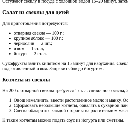
Остужают свеклу в посуде с холодной водой 15–20 минут, зате
Салат из свеклы для детей
Для приготовления потребуются:
отварная свекла — 100 г.;
крупное яблоко — 100 г.;
чернослив — 2 шт.;
изюм — 1 ст. л;
йогурт — 2 ст. л.
Сухофрукты залить кипятком на 15 минут для набухания. Свекл
подготовленный изюм. Заправить блюдо йогуртом.
Котлеты из свеклы
На 200 г. отварной свеклы требуется 1 ст. л. сливочного масла, 
Овощ измельчить, ввести растопленное масло и манку. Ос
Сформовать небольшие котлеты, обвалять в сухарной пан
Слегка обжарить с каждой стороны на растительном масл
К таким котлетам можно подать соус из йогурта или сметаны.