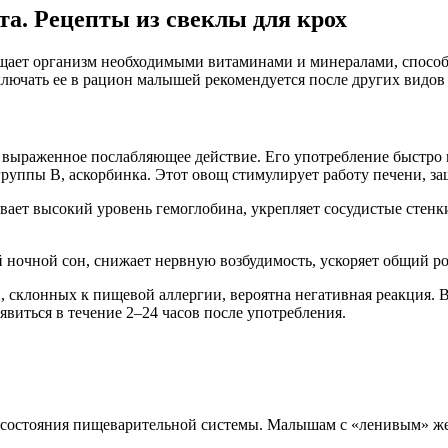
та. Рецепты из свеклы для крох
сыщает организм необходимыми витаминами и минералами, способ
лючать ее в рацион малышей рекомендуется после других видов
 выраженное послабляющее действие. Его употребление быстро из
группы В, аскорбинка. Этот овощ стимулирует работу печени, за
ает высокий уровень гемоглобина, укрепляет сосудистые стенк
 ночной сон, снижает нервную возбудимость, ускоряет общий ро
, склонных к пищевой аллергии, вероятна негативная реакция. 
явиться в течение 2–24 часов после употребления.
 и состояния пищеварительной системы. Малышам с «ленивым» ж