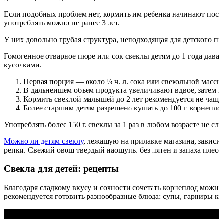
Если подобных проблем нет, кормить им ребенка начинают посл
употреблять можно не ранее 3 лет.
У них довольно грубая структура, неподходящая для детского 
Гомогенное отварное пюре или сок свеклы детям до 1 года дав
кусочками.
Первая порция — около ⅓ ч. л. сока или свекольной масс
В дальнейшем объем продукта увеличивают вдвое, затем в
Кормить свеклой малышей до 2 лет рекомендуется не чаще
Более старшим детям разрешено кушать до 100 г. корнепл
Употреблять более 150 г. свеклы за 1 раз в любом возрасте не 
Можно ли детям свеклу
, лежащую на прилавке магазина, завис
репки. Свежий овощ твердый наощупь, без пятен и запаха плесе
Свекла для детей: рецепты
Благодаря сладкому вкусу и сочности сочетать корнеплод можн
рекомендуется готовить разнообразные блюда: супы, гарниры к м