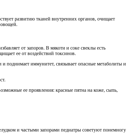
ствует развитию тканей внутренних органов, очищает
 овощей.
бавляет от запоров. В мякоти и соке свеклы есть
щищает ее от воздействий токсинов.
и и поднимает иммунитет, связывает опасные метаболиты и
ст.
Возможные ее проявления: красные пятна на коже, сыпь,
елудком и частыми запорами педиатры советуют понемногу