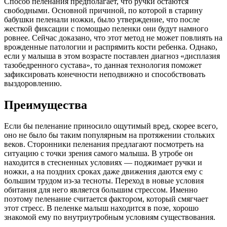
Способ пеленания предполагает, что ручки остаются
свободными. Основной причиной, по которой в старину
бабушки пеленали ножки, было утверждение, что после
жесткой фиксации с помощью пеленки они будут намного
ровнее. Сейчас доказано, что этот метод не может повлиять на
врожденные патологии и распрямить кости ребенка. Однако,
если у малыша в этом возрасте поставлен диагноз «дисплазия
тазобедренного сустава», то данная технология поможет
зафиксировать конечности неподвижно и способствовать
выздоровлению.
Преимущества
Если бы пеленание приносило ощутимый вред, скорее всего,
оно не было бы таким популярным на протяжении стольких
веков. Сторонники пеленания предлагают посмотреть на
ситуацию с точки зрения самого малыша. В утробе он
находится в стесненных условиях — поджимает ручки и
ножки, а на поздних сроках даже движения даются ему с
большим трудом из-за тесноты. Переход в новые условия
обитания для него является большим стрессом. Именно
поэтому пеленание считается фактором, который смягчает
этот стресс. В пеленке малыш находится в позе, хорошо
знакомой ему по внутриутробным условиям существования.