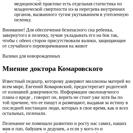
медицинской практике есть отдельная статистика по
младенческой смертности из-за перегрева внутренних
органов, вызванного тугим укутыванием в утепленную
пеленку.
Внимание! Для обеспечения безопасного сна ребенка,
завернутого в пеленку, лучше укладывать его на бок так,
чтобы с обеих сторон присутствовали валики, защищающие
от случайного переворачивания на живот
Валики для новорожденных
Мнение доктора Комаровского
Известный педиатр, которому доверяют миллионы матерей во
всем мире, Евгений Комаровский, предостерегает родителей
от излишней доверчивости. Информации околонаучного
плана о вреде , говорит он, верить не стоит уже хотя бы по
той причине, что ее пишут и размещают, выдавая за истину в
последней инстанции люди, которых в свое время, как и всех
остальных, пеленали.
Пеленание не помешало развитию и росту нас самих, наших
мам и пап, бабушек и дедушек, а если у кого-то и