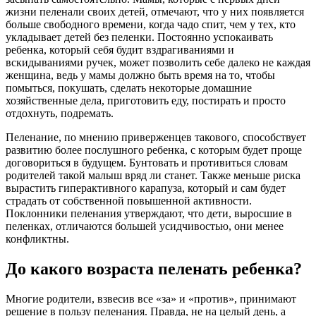
жизни пеленали своих детей, отмечают, что у них появляется
больше свободного времени, когда чадо спит, чем у тех, кто
укладывает детей без пеленки. Постоянно успокаивать
ребенка, который себя будит вздрагиваниями и
вскидываниями ручек, может позволить себе далеко не каждая
женщина, ведь у мамы должно быть время на то, чтобы
помыться, покушать, сделать некоторые домашние
хозяйственные дела, приготовить еду, постирать и просто
отдохнуть, подремать.
Пеленание, по мнению приверженцев такового, способствует
развитию более послушного ребенка, с которым будет проще
договориться в будущем. Бунтовать и противиться словам
родителей такой малыш вряд ли станет. Также меньше риска
вырастить гиперактивного карапуза, который и сам будет
страдать от собственной повышенной активности.
Поклонники пеленания утверждают, что дети, выросшие в
пеленках, отличаются большей усидчивостью, они менее
конфликтны.
До какого возраста пеленать ребенка?
Многие родители, взвесив все «за» и «против», принимают
решение в пользу пеленания. Правда, не на целый день, а