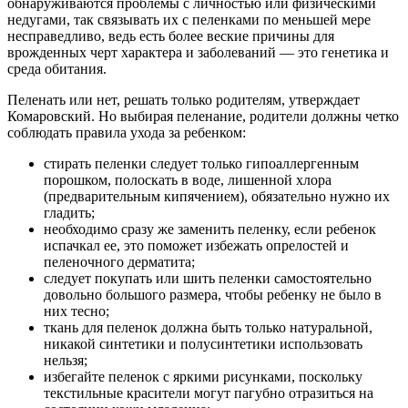
обнаруживаются проблемы с личностью или физическими
недугами, так связывать их с пеленками по меньшей мере
несправедливо, ведь есть более веские причины для
врожденных черт характера и заболеваний — это генетика и
среда обитания.
Пеленать или нет, решать только родителям, утверждает
Комаровский. Но выбирая пеленание, родители должны четко
соблюдать правила ухода за ребенком:
стирать пеленки следует только гипоаллергенным
порошком, полоскать в воде, лишенной хлора
(предварительным кипячением), обязательно нужно их
гладить;
необходимо сразу же заменить пеленку, если ребенок
испачкал ее, это поможет избежать опрелостей и
пеленочного дерматита;
следует покупать или шить пеленки самостоятельно
довольно большого размера, чтобы ребенку не было в
них тесно;
ткань для пеленок должна быть только натуральной,
никакой синтетики и полусинтетики использовать
нельзя;
избегайте пеленок с яркими рисунками, поскольку
текстильные красители могут пагубно отразиться на