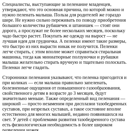
Специалисты, выступающие за пеленание младенцев,
утверждают, что это основная причина, по которой можно и
нужно пеленать малыша. Польза для родителей же гораздо
шире. Не нужно сильно переживать по поводу приобретения
большого количества рубашечек и штанишек — стоят они
дорого, а прослужат не более нескольких месяцев, поскольку
чадо быстро растет. Покупать же одежду на вырост — не
лучшая идея для грудничка. А пеленки имеют такие размеры,
что быстро из них вырасти никак не получится. Пеленки
легче стирать, с этим вполне может справиться стиральная
машинка, тогда как миниатюрные ползуночки и рубашки
малыша желательно стирать вручную и тщательно полоскать.
Пеленки легче гладить.
Сторонники пеленания указывают, что пеленка пригодится и
при коликах — если малыша правильно запеленать,
болезненные ощущения от повышенного газообразования,
свойственного детям в возрасте до 3 месяцев, будут
значительно меньше. Также определенный вид пеленания —
широкий — просто незаменим при дисплазии тазобедренных
суставов, при незрелых суставах, а такое состояние вполне
естественно для многих малышей, недавно появившихся на
свет. У детей с проблемами развития тазобедренного сустава
есть физиологическая необходимость в более широком
разведении ножек.