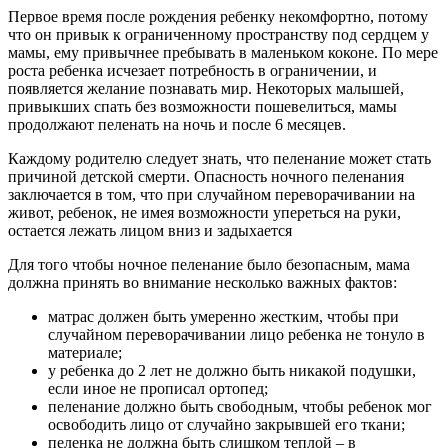
Первое время после рождения ребенку некомфортно, потому
что он привык к ограниченному пространству под сердцем у
мамы, ему привычнее пребывать в маленьком коконе. По мере
роста ребенка исчезает потребность в ограничении, и
появляется желание познавать мир. Некоторых малышей,
привыкших спать без возможности пошевелиться, мамы
продолжают пеленать на ночь и после 6 месяцев.
Каждому родителю следует знать, что пеленание может стать
причиной детской смерти. Опасность ночного пеленания
заключается в том, что при случайном переворачивании на
живот, ребенок, не имея возможности упереться на руки,
остается лежать лицом вниз и задыхается
Для того чтобы ночное пеленание было безопасным, мама
должна принять во внимание несколько важных фактов:
матрас должен быть умеренно жестким, чтобы при
случайном переворачивании лицо ребенка не тонуло в
материале;
у ребенка до 2 лет не должно быть никакой подушки,
если иное не прописал ортопед;
пеленание должно быть свободным, чтобы ребенок мог
освободить лицо от случайно закрывшей его ткани;
пеленка не должна быть слишком теплой – в