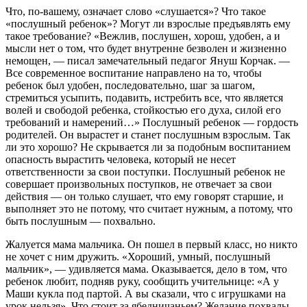
Что, по-вашему, означает слово «слушается»? Что такое
«послушный ребенок»? Могут ли взрослые предъявлять ему
такое требование? «Вежлив, послушен, хорош, удобен, а и
мысли нет о том, что будет внутренне безволен и жизненно
немощен, — писал замечательный педагог Януш Корчак. —
Все современное воспитание направлено на то, чтобы
ребенок был удобен, последовательно, шаг за шагом,
стремиться усыпить, подавить, истребить все, что является
волей и свободой ребенка, стойкостью его духа, силой его
требований и намерений…» Послушный ребенок — гордость
родителей. Он вырастет и станет послушным взрослым. Так
ли это хорошо? Не скрывается ли за подобным воспитанием
опасность вырастить человека, который не несет
ответственности за свои поступки. Послушный ребенок не
совершает произвольных поступков, не отвечает за свои
действия — он только слушает, что ему говорят старшие, и
выполняет это не потому, что считает нужным, а потому, что
быть послушным — похвально.
Жалуется мама мальчика. Он пошел в первый класс, но никто
не хочет с ним дружить. «Хороший, умный, послушный
мальчик», — удивляется мама. Оказывается, дело в том, что
ребенок любит, подняв руку, сообщить учительнице: «А у
Маши кукла под партой. А вы сказали, что с игрушками на
урок нельзя». Что стоит за ябедничаньем? Желание похвалы,