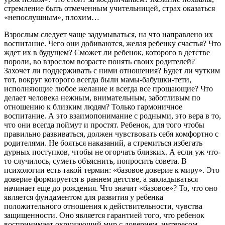
стремление быть отмеченным учительницей, страх оказаться
«непослушным», плохим…
Взрослым следует чаще задумываться, на что направлено их
воспитание. Чего они добиваются, желая ребенку счастья? Что
ждет их в будущем? Сможет ли ребенок, которого в детстве
пороли, во взрослом возрасте понять своих родителей?
Захочет ли поддерживать с ними отношения? Будет ли чутким
тот, вокруг которого всегда были мамы-бабушки-тети,
исполняющие любое желание и всегда все прощающие? Что
делает человека нежным, внимательным, заботливым по
отношению к близким людям? Только гармоничное
воспитание. А это взаимопонимание с родными, это вера в то,
что они всегда поймут и простят. Ребенок, для того чтобы
правильно развиваться, должен чувствовать себя комфортно с
родителями. Не бояться наказаний, а стремиться избегать
дурных поступков, чтобы не огорчать близких. А если уж что-
то случилось, суметь объяснить, попросить совета. В
психологии есть такой термин: «базовое доверие к миру». Это
доверие формируется в раннем детстве, а закладываться
начинает еще до рождения. Что значит «базовое»? То, что оно
является фундаментом для развития у ребенка
положительного отношения к действительности, чувства
защищенности. Оно является гарантией того, что ребенок
воспринимает окружающий мир с доверием, интересом,