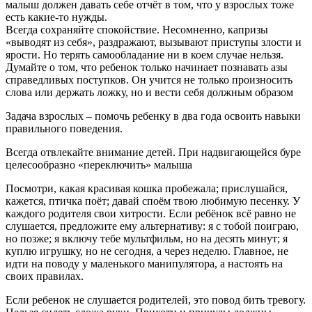
малыш должен давать себе отчёт в том, что у взрослых тоже
есть какие-то нужды.
Всегда сохраняйте спокойствие. Несомненно, капризы
«выводят из себя», раздражают, вызывают приступы злости и
ярости. Но терять самообладание ни в коем случае нельзя.
Думайте о том, что ребенок только начинает познавать азы
справедливых поступков. Он учится не только произносить
слова или держать ложку, но и вести себя должным образом
Задача взрослых – помочь ребенку в два года освоить навыки
правильного поведения.
Всегда отвлекайте внимание детей. При надвигающейся буре
целесообразно «переключить» малыша
Посмотри, какая красивая кошка пробежала; прислушайся,
кажется, птичка поёт; давай споём твою любимую песенку. У
каждого родителя свои хитрости. Если ребёнок всё равно не
слушается, предложите ему альтернативу: я с тобой поиграю,
но позже; я включу тебе мультфильм, но на десять минут; я
куплю игрушку, но не сегодня, а через неделю. Главное, не
идти на поводу у маленького манипулятора, а настоять на
своих правилах.
Если ребенок не слушается родителей, это повод бить тревогу.