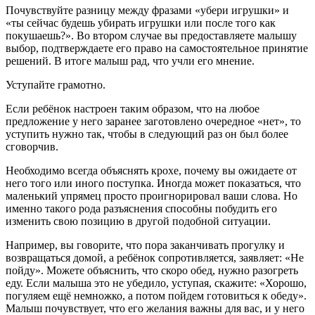
Почувствуйте разницу между фразами «убери игрушки» и
«ты сейчас будешь убирать игрушки или после того как
покушаешь?». Во втором случае вы предоставляете малышу
выбор, подтверждаете его право на самостоятельное принятие
решений. В итоге малыш рад, что учли его мнение.
Уступайте грамотно.
Если ребёнок настроен таким образом, что на любое
предложение у него заранее заготовлено очередное «нет», то
уступить нужно так, чтобы в следующий раз он был более
сговорчив.
Необходимо всегда объяснять крохе, почему вы ожидаете от
него того или иного поступка. Иногда может показаться, что
маленький упрямец просто проигнорировал ваши слова. Но
именно такого рода разъяснения способны побудить его
изменить свою позицию в другой подобной ситуации.
Например, вы говорите, что пора заканчивать прогулку и
возвращаться домой, а ребёнок сопротивляется, заявляет: «Не
пойду». Можете объяснить, что скоро обед, нужно разогреть
еду. Если малыша это не убедило, уступая, скажите: «Хорошо,
погуляем ещё немножко, а потом пойдем готовиться к обеду».
Малыш почувствует, что его желания важны для вас, и у него