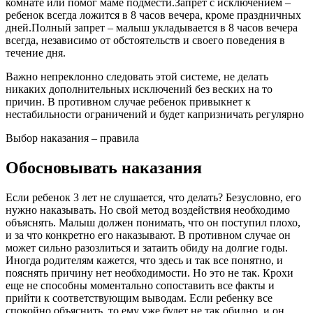
комнате или помог маме подмести.Запрет с исключением –
ребенок всегда ложится в 8 часов вечера, кроме праздничных
дней.Полный запрет – малыш укладывается в 8 часов вечера
всегда, независимо от обстоятельств и своего поведения в
течение дня.
Важно непреклонно следовать этой системе, не делать
никаких дополнительных исключений без веских на то
причин. В противном случае ребенок привыкнет к
нестабильности ограничений и будет капризничать регулярно
Выбор наказания – правила
Обосновывать наказания
Если ребенок 3 лет не слушается, что делать? Безусловно, его
нужно наказывать. Но свой метод воздействия необходимо
объяснять. Малыш должен понимать, что он поступил плохо,
и за что конкретно его наказывают. В противном случае он
может сильно разозлиться и затаить обиду на долгие годы.
Иногда родителям кажется, что здесь и так все понятно, и
пояснять причину нет необходимости. Но это не так. Крохи
еще не способны моментально сопоставить все факты и
прийти к соответствующим выводам. Если ребенку все
спокойно объяснить, то ему уже будет не так обидно, и он