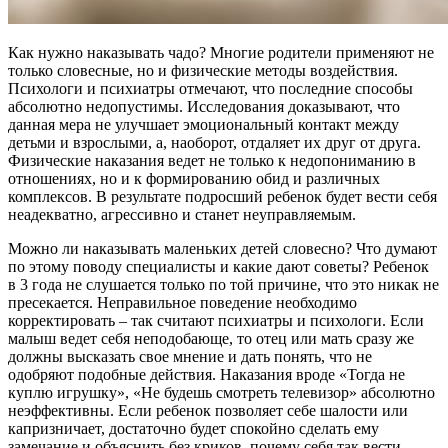
Как нужно наказывать чадо? Многие родители применяют не
только словесные, но и физические методы воздействия.
Психологи и психиатры отмечают, что последние способы
абсолютно недопустимы. Исследования доказывают, что
данная мера не улучшает эмоциональный контакт между
детьми и взрослыми, а, наоборот, отдаляет их друг от друга.
Физические наказания ведет не только к недопониманию в
отношениях, но и к формированию обид и различных
комплексов. В результате подросший ребенок будет вести себя
неадекватно, агрессивно и станет неуправляемым.
Можно ли наказывать маленьких детей словесно? Что думают
по этому поводу специалисты и какие дают советы? Ребенок
в 3 года не слушается только по той причине, что это никак не
пресекается. Неправильное поведение необходимо
корректировать – так считают психиатры и психологи. Если
малыш ведет себя неподобающе, то отец или мать сразу же
должны высказать свое мнение и дать понять, что не
одобряют подобные действия. Наказания вроде «Тогда не
куплю игрушку», «Не будешь смотреть телевизор» абсолютно
неэффективны. Если ребенок позволяет себе шалости или
капризничает, достаточно будет спокойно сделать ему
замечание и объяснить без криков, почему себя так вести