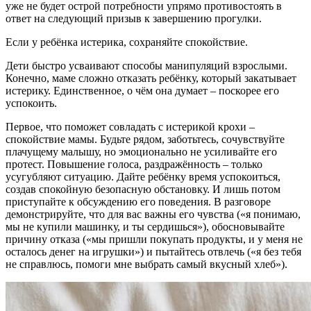
уже не будет острой потребности упрямо противостоять в
ответ на следующий призыв к завершению прогулки.
Если у ребёнка истерика, сохраняйте спокойствие.
Дети быстро усваивают способы манипуляций взрослыми.
Конечно, маме сложно отказать ребёнку, который закатывает
истерику. Единственное, о чём она думает – поскорее его
успокоить.
Первое, что поможет совладать с истерикой крохи –
спокойствие мамы. Будьте рядом, заботьтесь, сочувствуйте
плачущему малышу, но эмоционально не усиливайте его
протест. Повышение голоса, раздражённость – только
усугубляют ситуацию. Дайте ребёнку время успокоиться,
создав спокойную безопасную обстановку. И лишь потом
приступайте к обсуждению его поведения. В разговоре
демонстрируйте, что для вас важны его чувства («я понимаю,
мы не купили машинку, и ты сердишься»), обосновывайте
причину отказа («мы пришли покупать продукты, и у меня не
осталось денег на игрушки») и пытайтесь отвлечь («я без тебя
не справлюсь, помоги мне выбрать самый вкусный хлеб»).