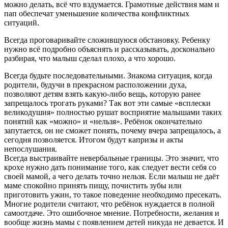
можно делать, всё что вздумается. Грамотные действия мам и
пап обеспечат уменьшение количества конфликтных
ситуаций.
Всегда проговаривайте сложившуюся обстановку. Ребенку
нужно всё подробно объяснять и рассказывать, досконально
разбирая, что малыш сделал плохо, а что хорошо.
Всегда будьте последовательными. Знакома ситуация, когда
родители, будучи в прекрасном расположении духа,
позволяют детям взять какую-либо вещь, которую ранее
запрещалось трогать руками? Так вот эти самые «всплески
великодушия» полностью рушат восприятие малышами таких
понятий как «можно» и «нельзя». Ребёнок окончательно
запутается, он не сможет понять, почему вчера запрещалось, а
сегодня позволяется. Итогом будут капризы и акты
непослушания.
Всегда выстраивайте невербальные границы. Это значит, что
крохе нужно дать понимание того, как следует вести себя со
своей мамой, а чего делать точно нельзя. Если малыш не даёт
маме спокойно принять пищу, почистить зубы или
приготовить ужин, то такое поведение необходимо пресекать.
Многие родители считают, что ребёнок нуждается в полной
самоотдаче. Это ошибочное мнение. Потребности, желания и
вообще жизнь мамы с появлением детей никуда не девается. И