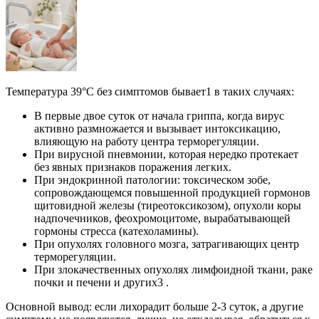
Температура 39°С без симптомов бывает1 в таких случаях:
В первые двое суток от начала гриппа, когда вирус
активно размножается и вызывает интоксикацию,
влияющую на работу центра терморегуляции.
При вирусной пневмонии, которая нередко протекает
без явных признаков поражения легких.
При эндокринной патологии: токсическом зобе,
сопровождающемся повышенной продукцией гормонов
щитовидной железы (тиреотоксикозом), опухоли коры
надпочечников, феохромоцитоме, вырабатывающей
гормоны стресса (катехоламины).
При опухолях головного мозга, затрагивающих центр
терморегуляции.
При злокачественных опухолях лимфоидной ткани, раке
почки и печени и других3 .
Основной вывод: если лихорадит больше 2-3 суток, а другие