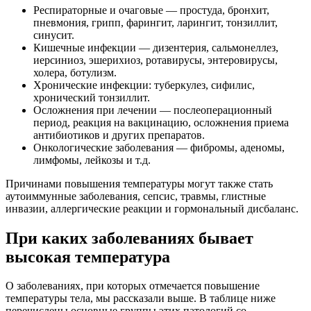
Респираторные и очаговые — простуда, бронхит,
пневмония, грипп, фарингит, ларингит, тонзиллит,
синусит.
Кишечные инфекции — дизентерия, сальмонеллез,
иерсиниоз, эшерихиоз, ротавирусы, энтеровирусы,
холера, ботулизм.
Хронические инфекции: туберкулез, сифилис,
хронический тонзиллит.
Осложнения при лечении — послеоперационный
период, реакция на вакцинацию, осложнения приема
антибиотиков и других препаратов.
Онкологические заболевания — фибромы, аденомы,
лимфомы, лейкозы и т.д.
Причинами повышения температуры могут также стать
аутоиммунные заболевания, сепсис, травмы, глистные
инвазии, аллергические реакции и гормональный дисбаланс.
При каких заболеваниях бывает
высокая температура
О заболеваниях, при которых отмечается повышение
температуры тела, мы рассказали выше. В таблице ниже
перечислены основные группы этих патологий со