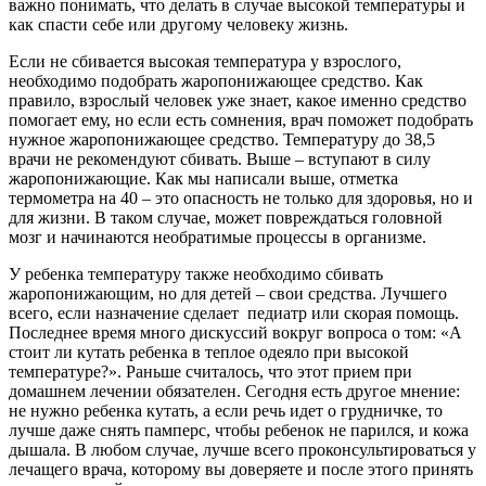
важно понимать, что делать в случае высокой температуры и
как спасти себе или другому человеку жизнь.
Если не сбивается высокая температура у взрослого,
необходимо подобрать жаропонижающее средство. Как
правило, взрослый человек уже знает, какое именно средство
помогает ему, но если есть сомнения, врач поможет подобрать
нужное жаропонижающее средство. Температуру до 38,5
врачи не рекомендуют сбивать. Выше – вступают в силу
жаропонижающие. Как мы написали выше, отметка
термометра на 40 – это опасность не только для здоровья, но и
для жизни. В таком случае, может повреждаться головной
мозг и начинаются необратимые процессы в организме.
У ребенка температуру также необходимо сбивать
жаропонижающим, но для детей – свои средства. Лучшего
всего, если назначение сделает педиатр или скорая помощь.
Последнее время много дискуссий вокруг вопроса о том: «А
стоит ли кутать ребенка в теплое одеяло при высокой
температуре?». Раньше считалось, что этот прием при
домашнем лечении обязателен. Сегодня есть другое мнение:
не нужно ребенка кутать, а если речь идет о грудничке, то
лучше даже снять памперс, чтобы ребенок не парился, и кожа
дышала. В любом случае, лучше всего проконсультироваться у
лечащего врача, которому вы доверяете и после этого принять