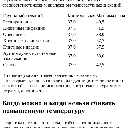
среднестатистическим диапазоном температурных значений.
Группа заболеваний
Минимальная
Максимальная
Респираторные
37,0
40,5
Кишечные инфекции
37,5
41,5
Онкология
37,0
38,0
Хронические инфекции
37,0
37,7
Глистные инвазии
37,0
37,5
Аутоиммунные системные
37,0
38,0
заболевания
Сепсис
37,0
42,5
В таблице указаны только значения, связанные с
гипертермией. Однако в ряде наблюдений (в том числе и при
сепсисе) бывают свои исключения, когда температура может
не расти, а понижаться.
Когда можно и когда нельзя сбивать
повышенную температуру
Педиатры настаивают на том, чтобы жаропонижающие
препараты не применялись, пока показатель термометра не