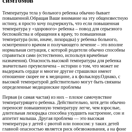
симтомов
Температура тела у больного ребенка обычно бывает
повышенной.Обращая Ваше внимание на эту общеизвестную
истину, я просто хочу подчеркнуть, что если повышенная
температура у «здорового» ребенка – повод для серьезного
беспокойства и обращения к врачу, то повышенная
температура (или, иначе, лихорадка) у ребенка больного,
осмотренного врачом и получающего лечение – это вполне
нормальная ситуация, с которой родители обычно способны
справиться сами (естественно, используя врачебные
назначения). Опасность высокой температуры для ребенка
значительно преувеличена – истории о том, что может не
выдержать сердце и многие другие страшилки имеют
отношение скорее не к медицине, а к фольклору.Однако, с
высокой температурой действительно могут быть связаны
определенные медицинские проблемы
Первая (и самая частая) из них – плохое самочувствие
температурящего ребенка. Действительно, хотя дети обычно
переносят повышенную температуру легче, чем взрослые,
длительная лихорадка способна ухудшить настроение, сон и
аппетит малыша. Другая проблема — это высокая
температура у детей с рвотой или поносом: у таких детей
главной опасностью является риск обезвоживания, а на фоне