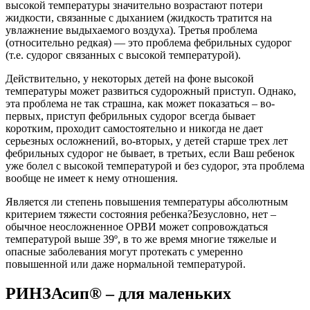
высокой температуры значительно возрастают потери
жидкости, связанные с дыханием (жидкость тратится на
увлажнение выдыхаемого воздуха). Третья проблема
(относительно редкая) — это проблема фебрильных судорог
(т.е. судорог связанных с высокой температурой).
Действительно, у некоторых детей на фоне высокой
температуры может развиться судорожный приступ. Однако,
эта проблема не так страшна, как может показаться – во-
первых, приступ фебрильных судорог всегда бывает
коротким, проходит самостоятельно и никогда не дает
серьезных осложнений, во-вторых, у детей старше трех лет
фебрильных судорог не бывает, в третьих, если Ваш ребенок
уже болел с высокой температурой и без судорог, эта проблема
вообще не имеет к нему отношения.
Является ли степень повышения температуры абсолютным
критерием тяжести состояния ребенка?Безусловно, нет –
обычное неосложненное ОРВИ может сопровождаться
температурой выше 39º, в то же время многие тяжелые и
опасные заболевания могут протекать с умеренно
повышенной или даже нормальной температурой.
РИНЗАсип® – для маленьких