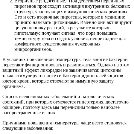
Вторичные (эндогенные). Под действием первичных
пирогенов происходит активация внутренних белковых
структур, участвующих в иммунологических реакциях.
Это и есть вторичные пирогены, которые в медицине
принято называть цитокинами. Именно они активируют
целую цепочку реакций, в результате которых
гипоталамус получает сигнал, что пора повышать
температуру тела и создать условия, непригодные для
комфортного существования чужеродных
микроорганизмов.
В условиях повышенной температуры тела многие бактерии
перестают функционировать и размножаться. Однако на этом
защитный эффект лихорадки не заканчивается: цитокины
также стимулируют синтез и бактерицидность лейкоцитов —
клеток крови, которые отвечают за иммунную защиту
организма.
Список всевозможных заболеваний и патологических
состояний, при которых отмечается гипертермия, достаточно
обширен, поэтому здесь мы перечислим только наиболее
распространенные из них.
Причинами повышения температуры чаще всего становятся
следующие заболевания: