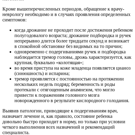
Кроме вышеперечисленных периодов, обращение к врачу-
неврологу необходимо и в случаях проявления определенных
симптомов:
когда дрожание не проходит после достижения ребенком
полугодовалого возраста; дрожание подбородка и ручек
непрерывно длится более тридцати секунд и возникает
в спокойной обстановке без видимых на то причин;
одновременно с подергиваниями ручек и подбородка
наблюдается тремор головы, дрожь характеризуется, как
крупная, буквально «колотящая»;
во время приступа на коже младенца появляется цианоз
(синюшность) и испарина;
тремор проявляется с постоянностью на протяжении
нескольких недель подряд; беременность и роды
протекали с отягощенным анамнезом, что могло
привести к поражениям головного мозга
новорожденного в результате кислородного голодания.
Выявив патологии, приводящие к подергиваниям врач,
назначает лечение и, как правило, состояние ребенка
довольно быстро приходит в норму, но только при условии
четкого выполнения всех назначений и рекомендаций
специалиста.