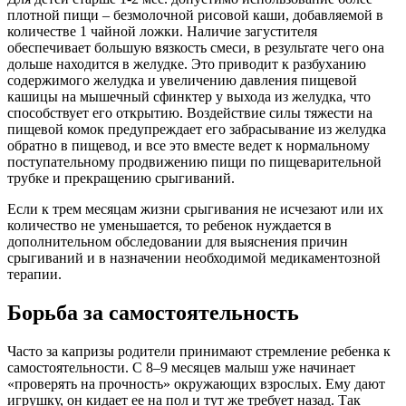
плотной пищи – безмолочной рисовой каши, добавляемой в
количестве 1 чайной ложки. Наличие загустителя
обеспечивает большую вязкость смеси, в результате чего она
дольше находится в желудке. Это приводит к разбуханию
содержимого желудка и увеличению давления пищевой
кашицы на мышечный сфинктер у выхода из желудка, что
способствует его открытию. Воздействие силы тяжести на
пищевой комок предупреждает его забрасывание из желудка
обратно в пищевод, и все это вместе ведет к нормальному
поступательному продвижению пищи по пищеварительной
трубке и прекращению срыгиваний.
Если к трем месяцам жизни срыгивания не исчезают или их
количество не уменьшается, то ребенок нуждается в
дополнительном обследовании для выяснения причин
срыгиваний и в назначении необходимой медикаментозной
терапии.
Борьба за самостоятельность
Часто за капризы родители принимают стремление ребенка к
самостоятельности. С 8–9 месяцев малыш уже начинает
«проверять на прочность» окружающих взрослых. Ему дают
игрушку, он кидает ее на пол и тут же требует назад. Так