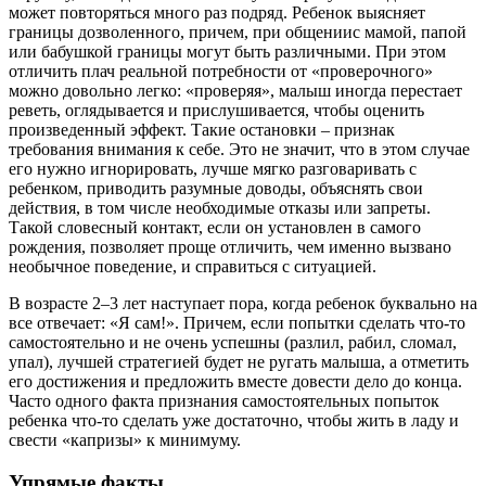
может повторяться много раз подряд. Ребенок выясняет
границы дозволенного, причем, при общениис мамой, папой
или бабушкой границы могут быть различными. При этом
отличить плач реальной потребности от «проверочного»
можно довольно легко: «проверяя», малыш иногда перестает
реветь, оглядывается и прислушивается, чтобы оценить
произведенный эффект. Такие остановки – признак
требования внимания к себе. Это не значит, что в этом случае
его нужно игнорировать, лучше мягко разговаривать с
ребенком, приводить разумные доводы, объяснять свои
действия, в том числе необходимые отказы или запреты.
Такой словесный контакт, если он установлен в самого
рождения, позволяет проще отличить, чем именно вызвано
необычное поведение, и справиться с ситуацией.
В возрасте 2–3 лет наступает пора, когда ребенок буквально на
все отвечает: «Я сам!». Причем, если попытки сделать что-то
самостоятельно и не очень успешны (разлил, рабил, сломал,
упал), лучшей стратегией будет не ругать малыша, а отметить
его достижения и предложить вместе довести дело до конца.
Часто одного факта признания самостоятельных попыток
ребенка что-то сделать уже достаточно, чтобы жить в ладу и
свести «капризы» к минимуму.
Упрямые факты