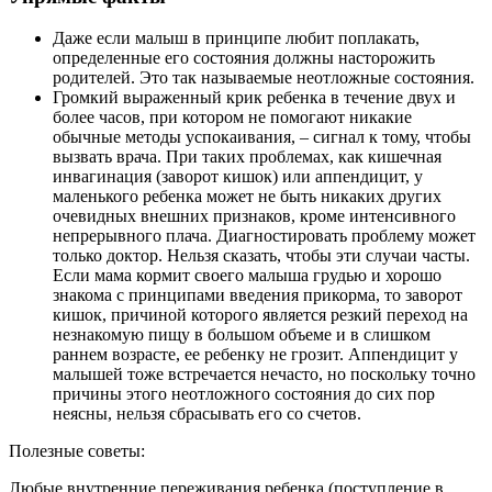
Даже если малыш в принципе любит поплакать,
определенные его состояния должны насторожить
родителей. Это так называемые неотложные состояния.
Громкий выраженный крик ребенка в течение двух и
более часов, при котором не помогают никакие
обычные методы успокаивания, – сигнал к тому, чтобы
вызвать врача. При таких проблемах, как кишечная
инвагинация (заворот кишок) или аппендицит, у
маленького ребенка может не быть никаких других
очевидных внешних признаков, кроме интенсивного
непрерывного плача. Диагностировать проблему может
только доктор. Нельзя сказать, чтобы эти случаи часты.
Если мама кормит своего малыша грудью и хорошо
знакома с принципами введения прикорма, то заворот
кишок, причиной которого является резкий переход на
незнакомую пищу в большом объеме и в слишком
раннем возрасте, ее ребенку не грозит. Аппендицит у
малышей тоже встречается нечасто, но поскольку точно
причины этого неотложного состояния до сих пор
неясны, нельзя сбрасывать его со счетов.
Полезные советы:
Любые внутренние переживания ребенка (поступление в