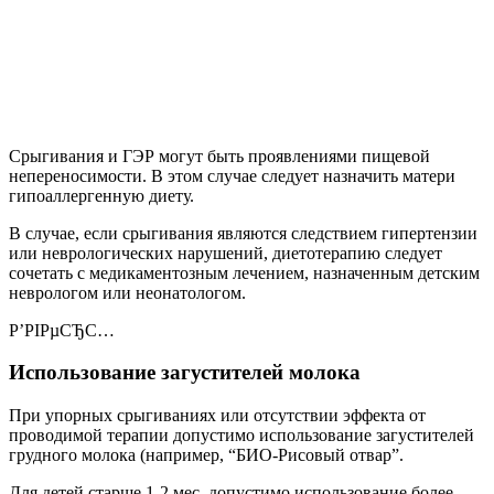
Срыгивания и ГЭР могут быть проявлениями пищевой
непереносимости. В этом случае следует назначить матери
гипоаллергенную диету.
В случае, если срыгивания являются следствием гипертензии
или неврологических нарушений, диетотерапию следует
сочетать с медикаментозным лечением, назначенным детским
неврологом или неонатологом.
Р’РІРµСЂС…
Использование загустителей молока
При упорных срыгиваниях или отсутствии эффекта от
проводимой терапии допустимо использование загустителей
грудного молока (например, “БИО-Рисовый отвар”.
Для детей старше 1-2 мес. допустимо использование более