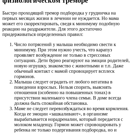
физиологическом треморе
Быстро проходящий тремор подбородка у грудничка на
первых месяцах жизни в лечении не нуждается. Но мама
может его скорректировать, сведя к минимуму подобную
реакцию на раздражители. Для этого достаточно
придерживаться определенных правил:
Число потрясений у малыша необходимо свести к
минимуму. При этом нужно учесть, что карапуз
проявляет возбуждение не только в стрессовых
ситуациях. Дети бурно реагируют на эмоции родителей,
новую игрушку, знакомство с животными и т.п. Даже
обычный контакт с мамой спровоцирует всплеск
гормонов.
Малыша следует оградить от любого негатива в
поведении взрослых. Нельзя спорить, выяснять
отношения (особенно на повышенных тонах) в
присутствии маленького члена семьи. В доме всегда
должна быть спокойная обстановка.
Маме не следует перевозбуждаться во время кормления.
Когда ее эмоции «зашкаливают», в организме
вырабатывается норадреналин, который передается с
молоком младенцу. Гормон может спровоцировать у
ребенка не только подергивания подбородка, но и