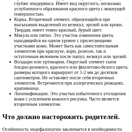
глубже эпидермиса. Имеет вид округлого, несколько
углубленного образования красного цвета с мокнущей
поверхностью.
Корка. Вторичный элемент, образующийся при
высыхании выделений из везикул, эрозий или крови.
Твердая, имеет темно красный, бурый цвет.
Макула или пятно. Это участок изменения цвета,
находящийся на одном уровне с прилегающими
участками кожи. Может быть как самостоятельным
элементом при краснухе, кори, розеоле, так и
остаточным явлением после папул, везикул или эрозий.
Волдыри или уртикарии. Округлый элемент сыпи
бледно-розового, красного или фиолетово-белого цвета,
размеры которого варьируют от 1-2 мм до десятков
сантиметров. Не оставляет после себя вторичных
элементов. Встречаются при аллергических реакциях,
крапивнице.
Лихенификации. Это участки избыточного утолщения
кожи с усилением кожного рисунка. Часто является
вторичным элементом.
Что должно насторожить родителей.
Особенность энцефалопатии заключается в необходимости