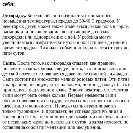
себя:
Лихорадку.
Болезнь обычно начинается с внезапного
повышения температуры, нередко до 39-40 С градусов. У
некоторых детей может также отмечаться легкая боль в горле,
насморк или покашливание, возникающие до начала
лихорадки или одновременно с ней. У ребенка могут
увеличиваться лимфатические узлы в области шеи до или во
время лихорадки. Лихорадка обычно продолжается от трех до
пяти суток.
Сыпь.
После того, как лихорадка спадает, как правило,
появляется сыпь. Однако следует знать, что иногда сыпь при
детской розеоле не появляется даже после сильной лихорадки.
Сыпь состоит из множества мелких розовых пятен. Эти пятна,
как правило, не ощущаются пальцами, но иногда могут быть и
приподняты над уровнем кожи. Вокруг некоторых элементов
сыпи могут быть белые кольца. Первые элементы сыпи
обычно появляются на груди, затем сыпь распространяется на
шею, лицо и конечности. Нередко сыпь ограничивается
только туловищем, и пропадает, не успевая достичь лица и
конечностей. Она не причиняет дискомфорта или зуда, длится
от нескольких часов до нескольких суток, а затем исчезает, не
оставляя за собой пигментации или шелушения.