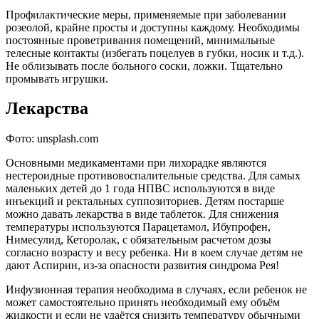
Профилактические меры, применяемые при заболевании
розеолой, крайне просты и доступны каждому. Необходимы
постоянные проветривания помещений, минимальные
телесные контакты (избегать поцелуев в губки, носик и т.д.).
Не облизывать после больного соски, ложки. Тщательно
промывать игрушки.
Лекарства
Фото: unsplash.com
Основными медикаментами при лихорадке являются
нестероидные противовоспалительные средства. Для самых
маленьких детей до 1 года НПВС используются в виде
инъекций и ректальных суппозиториев. Детям постарше
можно давать лекарства в виде таблеток. Для снижения
температуры используются Парацетамол, Ибупрофен,
Нимесулид, Кеторолак, с обязательным расчетом дозы
согласно возрасту и весу ребенка. Ни в коем случае детям не
дают Аспирин, из-за опасности развития синдрома Рея!
Инфузионная терапия необходима в случаях, если ребенок не
может самостоятельно принять необходимый ему объём
жидкости и если не удаётся снизить температуру обычными