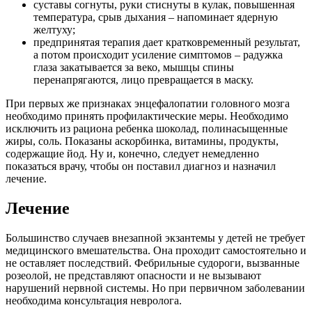
суставы согнуты, руки стиснуты в кулак, повышенная
температура, срыв дыхания – напоминает ядерную
желтуху;
предпринятая терапия дает кратковременный результат,
а потом происходит усиление симптомов – радужка
глаза закатывается за веко, мышцы спины
перенапрягаются, лицо превращается в маску.
При первых же признаках энцефалопатии головного мозга
необходимо принять профилактические меры. Необходимо
исключить из рациона ребенка шоколад, полинасыщенные
жиры, соль. Показаны аскорбинка, витамины, продукты,
содержащие йод. Ну и, конечно, следует немедленно
показаться врачу, чтобы он поставил диагноз и назначил
лечение.
Лечение
Большинство случаев внезапной экзантемы у детей не требует
медицинского вмешательства. Она проходит самостоятельно и
не оставляет последствий. Фебрильные судороги, вызванные
розеолой, не представляют опасности и не вызывают
нарушений нервной системы. Но при первичном заболевании
необходима консультация невролога.