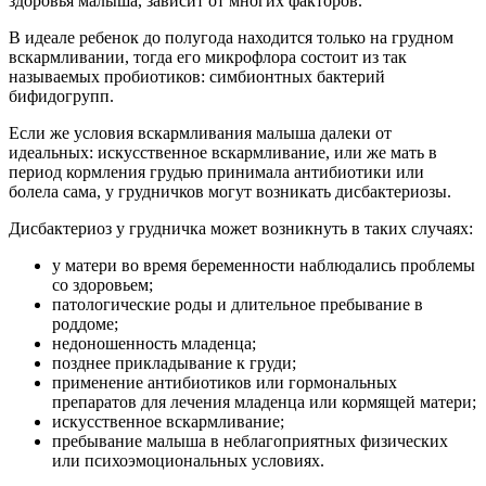
здоровья малыша, зависит от многих факторов.
В идеале ребенок до полугода находится только на грудном
вскармливании, тогда его микрофлора состоит из так
называемых пробиотиков: симбионтных бактерий
бифидогрупп.
Если же условия вскармливания малыша далеки от
идеальных: искусственное вскармливание, или же мать в
период кормления грудью принимала антибиотики или
болела сама, у грудничков могут возникать дисбактериозы.
Дисбактериоз у грудничка может возникнуть в таких случаях:
у матери во время беременности наблюдались проблемы
со здоровьем;
патологические роды и длительное пребывание в
роддоме;
недоношенность младенца;
позднее прикладывание к груди;
применение антибиотиков или гормональных
препаратов для лечения младенца или кормящей матери;
искусственное вскармливание;
пребывание малыша в неблагоприятных физических
или психоэмоциональных условиях.