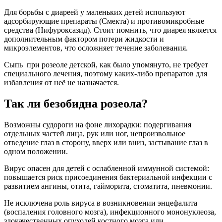
Для борьбы с диареей у маленьких детей используют
адсорбирующие препараты (Смекта) и противомикробные
средства (Нифуроксазид). Стоит помнить, что диарея является
дополнительным фактором потери жидкости и
микроэлементов, что осложняет течение заболевания.
Сыпь при розеоле детской, как было упомянуто, не требует
специального лечения, поэтому каких-либо препаратов для
избавления от неё не назначается.
Так ли безобидна розеола?
Возможны судороги на фоне лихорадки: подергивания
отдельных частей лица, рук или ног, непроизвольное
отведение глаз в сторону, вверх или вниз, застывание глаз в
одном положении.
Вирус опасен для детей с ослабленной иммунной системой:
повышается риск присоединения бактериальной инфекции с
развитием ангины, отита, гайморита, стоматита, пневмонии.
Не исключена роль вируса в возникновении энцефалита
(воспаления головного мозга), инфекционного мононуклеоза,
злокачественных опухолей костного мозга или