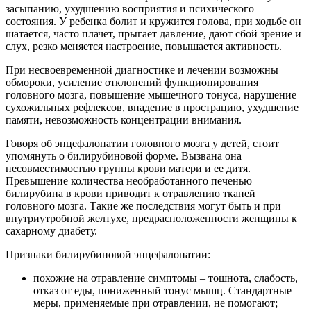
засыпанию, ухудшению восприятия и психического
состояния. У ребенка болит и кружится голова, при ходьбе он
шатается, часто плачет, прыгает давление, дают сбой зрение и
слух, резко меняется настроение, повышается активность.
При несвоевременной диагностике и лечении возможны
обмороки, усиление отклонений функционирования
головного мозга, повышение мышечного тонуса, нарушение
сухожильных рефлексов, впадение в прострацию, ухудшение
памяти, невозможность концентрации внимания.
Говоря об энцефалопатии головного мозга у детей, стоит
упомянуть о билирубиновой форме. Вызвана она
несовместимостью группы крови матери и ее дитя.
Превышение количества необработанного печенью
билирубина в крови приводит к отравлению тканей
головного мозга. Такие же последствия могут быть и при
внутриутробной желтухе, предрасположенности женщины к
сахарному диабету.
Признаки билирубиновой энцефалопатии:
похожие на отравление симптомы – тошнота, слабость,
отказ от еды, пониженный тонус мышц. Стандартные
меры, применяемые при отравлении, не помогают;