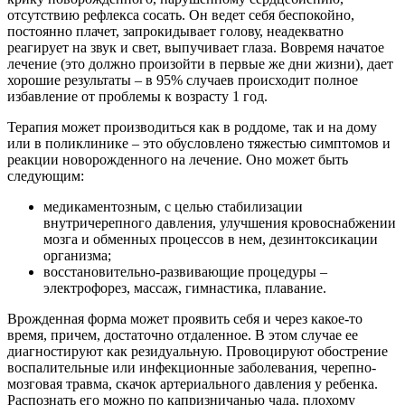
отсутствию рефлекса сосать. Он ведет себя беспокойно,
постоянно плачет, запрокидывает голову, неадекватно
реагирует на звук и свет, выпучивает глаза. Вовремя начатое
лечение (это должно произойти в первые же дни жизни), дает
хорошие результаты – в 95% случаев происходит полное
избавление от проблемы к возрасту 1 год.
Терапия может производиться как в роддоме, так и на дому
или в поликлинике – это обусловлено тяжестью симптомов и
реакции новорожденного на лечение. Оно может быть
следующим:
медикаментозным, с целью стабилизации
внутричерепного давления, улучшения кровоснабжении
мозга и обменных процессов в нем, дезинтоксикации
организма;
восстановительно-развивающие процедуры –
электрофорез, массаж, гимнастика, плавание.
Врожденная форма может проявить себя и через какое-то
время, причем, достаточно отдаленное. В этом случае ее
диагностируют как резидуальную. Провоцируют обострение
воспалительные или инфекционные заболевания, черепно-
мозговая травма, скачок артериального давления у ребенка.
Распознать его можно по капризничанью чада, плохому