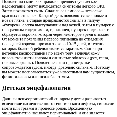
Появлению сыпи, как правило, предшествует легкое
недомогание, могут наблюдаться симптомы легкого ОРЗ.
Затем появляется сыпь. Сначала ее немного – несколько
красных пятнышек. Каждый день появляются все новые и
новые пятна, а старые превращаются сначала в папулу –
«бугорок», слегка выступающий над кожей, затем в пузырек с
прозрачным содержимым, и, наконец, пузырек подсыхает и
образуется корочка, которая через некоторое время отпадает.
От момента появления первого пятнышка до отпадения
последней корочки проходит около 10-15 дней, в течение
которых больной ребенок является заразным. Сыпь при
ветрянке распространена по всему телу, включая кожу
волосистой части головы и слизистые оболочки (рот, глаза,
половые органы). Появление сыпи при ветрянке
сопровождается зудом, иногда, довольно сильным. Поэтому
вы можете воспользоваться уже известными вам супрастином,
фенистил-гелем или псилобальзамом.
Детская энцефалопатия
Данный психоорганический синдром у детей развивается
вследствие наследственного генетического дефекта, гипоксии
мозга или травмы в процессе родов. Врожденную
энцефалопатию называют перитональной и она является