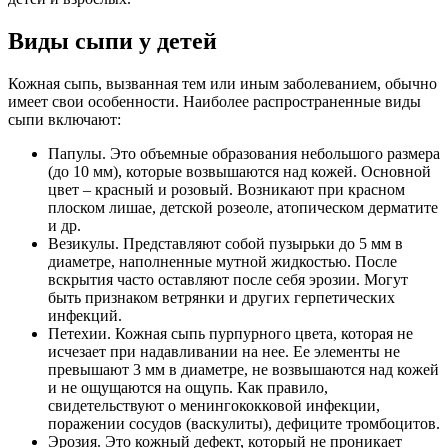
Виды сыпи у детей
Кожная сыпь, вызванная тем или иным заболеванием, обычно
имеет свои особенности. Наиболее распространенные виды
сыпи включают:
Папулы. Это объемные образования небольшого размера
(до 10 мм), которые возвышаются над кожей. Основной
цвет – красный и розовый. Возникают при красном
плоском лишае, детской розеоле, атопическом дерматите
и др.
Везикулы. Представляют собой пузырьки до 5 мм в
диаметре, наполненные мутной жидкостью. После
вскрытия часто оставляют после себя эрозии. Могут
быть признаком ветрянки и других герпетических
инфекций.
Петехии. Кожная сыпь пурпурного цвета, которая не
исчезает при надавливании на нее. Ее элементы не
превышают 3 мм в диаметре, не возвышаются над кожей
и не ощущаются на ощупь. Как правило,
свидетельствуют о менингококковой инфекции,
поражении сосудов (васкулиты), дефиците тромбоцитов.
Эрозия. Это кожный дефект, который не проникает