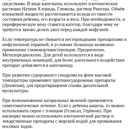
средствами. В виде капельниц используют изотонические
растворы Натрия Хлорида, Глюкозы, раствор Рингера. Объём
вливаемой жидкости рассчитывается исходя из тяжести
состояния ребенка, его возраста и веса. При необходимости, в
периферическую вену ставится катетер, благодаря чему не
требуется заново делать укол перед каждой инфузией.
Если температура не сбивается нестероидными препаратами и
инфузионной терапией, в условиях больницы возможно
применение глюкокортикостероидов: Преднизолон,
Метилпреднизолон. Для детей используется в виде
внутривенных инъекций, для более длительного воздействия
препарат добавляется в капельницу.
При развитии судорожного синдрома на фоне высокой
температуры применяют противосудорожные препараты
(Диазепам), для предотвращения спазма дыхательной
мускулатуры.
При возникновении катаральных явлений применяется
симптоматическое лечение. Если у ребенка кашель, то можно
использовать сироп с плющом (Гелисал, Гербион). При
насморке можно использовать изотонический раствор и
лекарственные препараты с морской водой для промывания
носовых ходов.