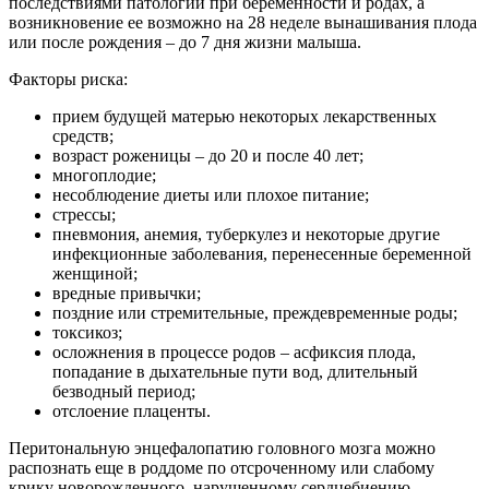
последствиями патологий при беременности и родах, а
возникновение ее возможно на 28 неделе вынашивания плода
или после рождения – до 7 дня жизни малыша.
Факторы риска:
прием будущей матерью некоторых лекарственных
средств;
возраст роженицы – до 20 и после 40 лет;
многоплодие;
несоблюдение диеты или плохое питание;
стрессы;
пневмония, анемия, туберкулез и некоторые другие
инфекционные заболевания, перенесенные беременной
женщиной;
вредные привычки;
поздние или стремительные, преждевременные роды;
токсикоз;
осложнения в процессе родов – асфиксия плода,
попадание в дыхательные пути вод, длительный
безводный период;
отслоение плаценты.
Перитональную энцефалопатию головного мозга можно
распознать еще в роддоме по отсроченному или слабому
крику новорожденного, нарушенному сердцебиению,