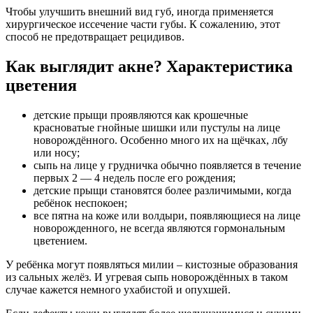
Чтобы улучшить внешний вид губ, иногда применяется
хирургическое иссечение части губы. К сожалению, этот
способ не предотвращает рецидивов.
Как выглядит акне? Характеристика
цветения
детские прыщи проявляются как крошечные
красноватые гнойные шишки или пустулы на лице
новорождённого. Особенно много их на щёчках, лбу
или носу;
сыпь на лице у грудничка обычно появляется в течение
первых 2 — 4 недель после его рождения;
детские прыщи становятся более различимыми, когда
ребёнок неспокоен;
все пятна на коже или волдыри, появляющиеся на лице
новорожденного, не всегда являются гормональным
цветением.
У ребёнка могут появляться милии – кистозные образования
из сальных желёз. И угревая сыпь новорождённых в таком
случае кажется немного ухабистой и опухшей.