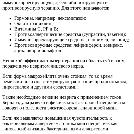
иммунокоррегирующую, десенсибилизирующую и
противовирусную терапию. Для этого назначаются:
Гормоны, например, дексаметазон;
Окситетрациклин;
Витамины С, РР и В;
Противоаллергические средства (супрастин, тавегил);
Иммунокорректирующие средства, например, ликопид;
Противовирусные средства: лейринферон, зовиракс,
ацикловир и бонафтон.
Неплохой эффект дает лазеротерапия на область губ и зону,
пораженную невритом лицевого нерва.
Если форма макрохейлита очень стойкая, то во время
ремиссии показана стимулирующая терапия продигиозаном,
пирогеналом и другими средствами.
Также необходимо лечение неврита с применением токов
Бернара, ультразвука и физических факторов. Специалисты
говорят о полезности электрофореза гепариновой мази.
Если же выявляется повышенная чувствительность к
бактериальным аллергенам, то показана специфическая
гипосенсибилизация бактериальными аллергенами.