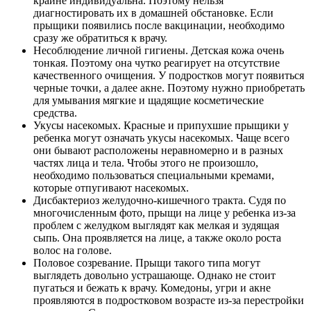
крайне индивидуальна. Поэтому нельзя
диагностировать их в домашней обстановке. Если
прыщики появились после вакцинации, необходимо
сразу же обратиться к врачу.
Несоблюдение личной гигиены. Детская кожа очень
тонкая. Поэтому она чутко реагирует на отсутствие
качественного очищения. У подростков могут появиться
черные точки, а далее акне. Поэтому нужно приобретать
для умывания мягкие и щадящие косметические
средства.
Укусы насекомых. Красные и припухшие прыщики у
ребенка могут означать укусы насекомых. Чаще всего
они бывают расположены неравномерно и в разных
частях лица и тела. Чтобы этого не произошло,
необходимо пользоваться специальными кремами,
которые отпугивают насекомых.
Дисбактериоз желудочно-кишечного тракта. Судя по
многочисленным фото, прыщи на лице у ребенка из-за
проблем с желудком выглядят как мелкая и зудящая
сыпь. Она проявляется на лице, а также около роста
волос на голове.
Половое созревание. Прыщи такого типа могут
выглядеть довольно устрашающе. Однако не стоит
пугаться и бежать к врачу. Комедоны, угри и акне
проявляются в подростковом возрасте из-за перестройки