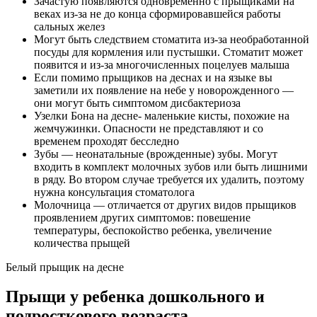
Зачастую появляются одновременно с прыщиками на
веках из-за не до конца сформировавшейся работы
сальных желез
Могут быть следствием стоматита из-за необработанной
посуды для кормления или пустышки. Стоматит может
появится и из-за многочисленных поцелуев малыша
Если помимо прыщиков на деснах и на языке вы
заметили их появление на небе у новорожденного —
они могут быть симптомом дисбактериоза
Узелки Бона на десне- маленькие кисты, похожие на
жемчужинки. Опасности не представляют и со
временем проходят бесследно
Зубы — неонатальные (врожденные) зубы. Могут
входить в комплект молочных зубов или быть лишними
в ряду. Во втором случае требуется их удалить, поэтому
нужна консультация стоматолога
Молочница — отличается от других видов прыщиков
проявлением других симптомов: повешение
температуры, беспокойство ребенка, увеличение
количества прыщей
Белый прыщик на десне
Прыщи у ребенка дошкольного и
подросткового возраста