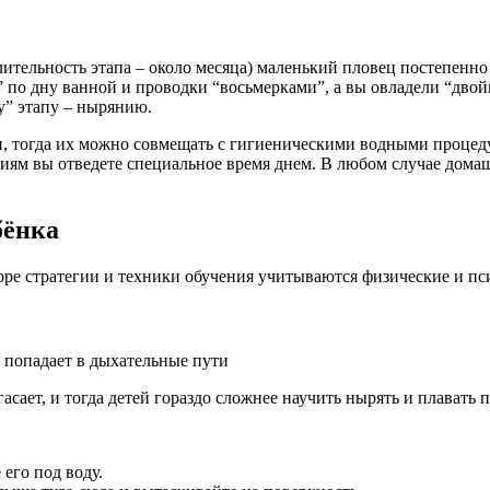
лительность этапа – около месяца) маленький пловец постепенно 
у” по дну ванной и проводки “восьмерками”, а вы овладели “д
у” этапу – нырянию.
, тогда их можно совмещать с гигиеническими водными процеду
ям вы отведете специальное время днем. В любом случае домаш
бёнка
оре стратегии и техники обучения учитываются физические и пс
е попадает в дыхательные пути
асает, и тогда детей гораздо сложнее научить нырять и плавать 
 его под воду.