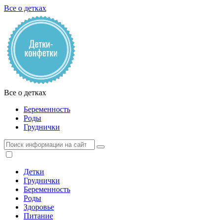
Все о детках
Все о детках
Беременность
Роды
Груднички
Детки
Груднички
Беременность
Роды
Здоровье
Питание