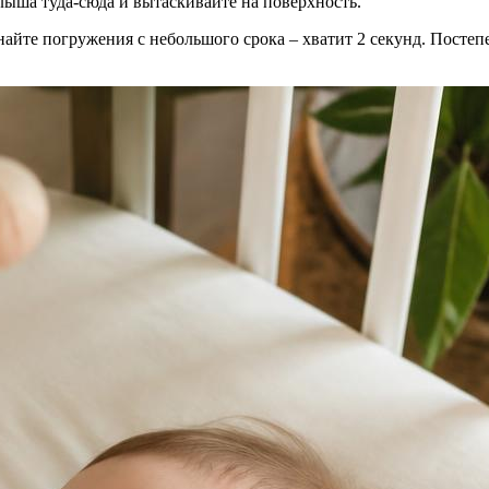
лыша туда-сюда и вытаскивайте на поверхность.
айте погружения с небольшого срока – хватит 2 секунд. Постеп