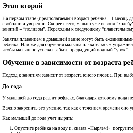
Этап второй
На первом этапе (предполагаемый возраст ребенка – 1 месяц, д
свободно и уверенно. Скорее всего, малыш уже освоил “ходьб
занятий – “поливом”. Переходим к следующему “плавательном
Занятия плаванием в домашней ванне могут быть ежедневными
ребенка. Или же для обучения малыша плавательным упражнени
чтобы малыш не успевал забыть предыдущий водный “урок”.
Обучение в зависимости от возраста ре
Подход к занятиям зависит от возраста юного пловца. При выб
До года
У малышей до года развит рефлекс, благодаря которому вода н
Важно закрепить это умение, так как с течением времени оно уг
Как малышей до года учат нырять:
Опустите ребёнка на воду и, сказав «Ныряем!», погрузите