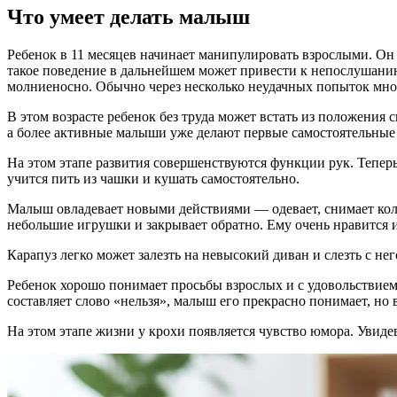
Что умеет делать малыш
Ребенок в 11 месяцев начинает манипулировать взрослыми. Он п
такое поведение в дальнейшем может привести к непослушанию
молниеносно. Обычно через несколько неудачных попыток мног
В этом возрасте ребенок без труда может встать из положения с
а более активные малыши уже делают первые самостоятельные ш
На этом этапе развития совершенствуются функции рук. Теперь 
учится пить из чашки и кушать самостоятельно.
Малыш овладевает новыми действиями — одевает, снимает коль
небольшие игрушки и закрывает обратно. Ему очень нравится игр
Карапуз легко может залезть на невысокий диван и слезть с не
Ребенок хорошо понимает просьбы взрослых и с удовольствием 
составляет слово «нельзя», малыш его прекрасно понимает, но
На этом этапе жизни у крохи появляется чувство юмора. Увиде