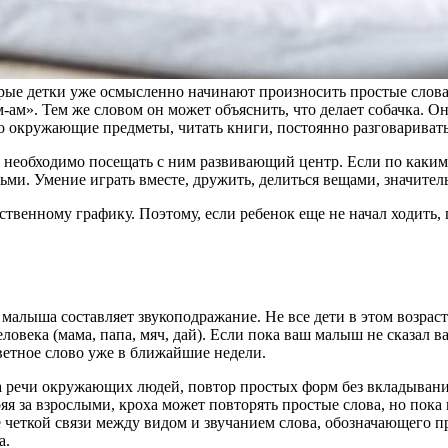
ые детки уже осмысленно начинают произносить простые слова —
ам-ам». Тем же словом он может объяснить, что делает собачка. О
 окружающие предметы, читать книги, постоянно разговаривать
необходимо посещать с ним развивающий центр. Если по каким-
ми. Умение играть вместе, дружить, делиться вещами, значитель
енному графику. Поэтому, если ребенок еще не начал ходить, гов
малыша составляет звукоподражание. Не все дети в этом возрасте
еловека (мама, папа, мяч, дай). Если пока ваш малыш не сказал 
ветное слово уже в ближайшие недели.
за речи окружающих людей, повтор простых форм без вкладывани
яя за взрослыми, кроха может повторять простые слова, но пока
е четкой связи между видом и звучанием слова, обозначающего 
а.