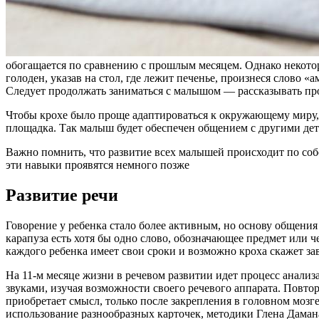
обогащается по сравнению с прошлым месяцем. Однако некотор
голоден, указав на стол, где лежит печенье, произнеся слово «
Следует продолжать заниматься с малышом — рассказывать про
Чтобы крохе было проще адаптироваться к окружающему миру, 
площадка. Так малыш будет обеспечен общением с другими деть
Важно помнить, что развитие всех малышей происходит по собств
эти навыки проявятся немного позже
Развитие речи
Говорение у ребенка стало более активным, но основу общения 
карапуза есть хотя бы одно слово, обозначающее предмет или ч
каждого ребенка имеет свои сроки и возможно кроха скажет за
На 11-м месяце жизни в речевом развитии идет процесс анали
звуками, изучая возможности своего речевого аппарата. Повтор
приобретает смысл, только после закрепления в головном мозг
использование разнообразных карточек, методики Глена Даман