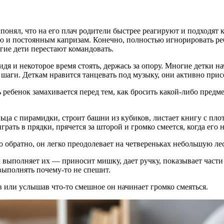
онял, что на его плач родители быстрее реагируют и подходят к н
 и постоянным капризам. Конечно, полностью игнорировать ребе
ие дети перестают командовать.
идя и некоторое время стоять, держась за опору. Многие детки н
аги. Деткам нравится танцевать под музыку, они активно присе
ребенок замахивается перед тем, как бросить какой-либо предме
ца с пирамидки, строит башни из кубиков, листает книгу с плот
ать в прядки, прячется за шторой и громко смеется, когда его н
го обратно, он легко преодолевает на четвереньках небольшую ле
выполняет их — приносит мишку, дает ручку, показывает части 
 выполнять почему-то не спешит.
в или услышав что-то смешное он начинает громко смеяться.