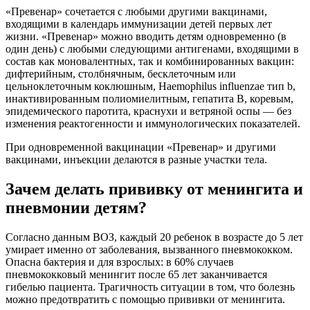
«Превенар» сочетается с любыми другими вакцинами,
входящими в календарь иммунизации детей первых лет
жизни. «Превенар» можно вводить детям одновременно (в
один день) с любыми следующими антигенами, входящими в
состав как моновалентных, так и комбинированных вакцин:
дифтерийным, столбнячным, бесклеточным или
цельноклеточным коклюшным, Haemophilus influenzae тип b,
инактивированным полиомиелитным, гепатита В, коревым,
эпидемического паротита, краснухи и ветряной оспы — без
изменения реактогенности и иммунологических показателей.
При одновременной вакцинации «Превенар» и другими
вакцинами, инъекции делаются в разные участки тела.
Зачем делать прививку от менингита и
пневмонии детям?
Согласно данным ВОЗ, каждый 20 ребенок в возрасте до 5 лет
умирает именно от заболевания, вызванного пневмококком.
Опасна бактерия и для взрослых: в 60% случаев
пневмококковый менингит после 65 лет заканчивается
гибелью пациента. Трагичность ситуации в том, что болезнь
можно предотвратить с помощью прививки от менингита.