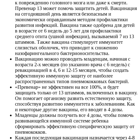
к повреждению головного мозга или даже к смерти.
Превенар 13 может помочь защитить детей. Вакцинация
на сегодняшний день является безопасным и
экономически оправданным методом профилактики
развития инфекций. Вакцина также одобрена для детей
в возрасте от 6 недель до 5 лет для профилактики
среднего отита (ушной инфекции), вызываемой 7 из 13
штаммов. Также вакцина стимулирует иммунитет
слизистых оболочек, что приводит к снижению
назофарингеального бактерионосительства.
Вакцинацию можно проводить младенцам, начиная с
возраста 2-х месяцев (по указанию врача с 6 недель) с
ревакцинацией в 4, 6 и 12-15 месяцев, чтобы создать
эффективную иммунную защиту от наиболее
распространенных типов пневмококковых бактерий.
«Превенар» не эффективен на все 100%, и будет
защищать только от 13 штаммов, включенных в вакцину.
Он помогает организму развить естественную защиту,
способствуя развитию иммунитета к заболеваниям. Как
и некоторые другие вакцины, его вводят в 4 дозы.
Младенцы должны получить все 4 дозы, чтобы помочь
развивающейся иммунной системе ребенка
сформировать эффективную специфическую защиту от
пневмококков.
Каждая последующая вакцинация назначается через 4-8