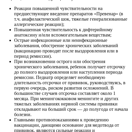
Реакции повышенной чувствительности на
предшествующее введение препаратов «Превенар» (в
т.ч. анафилактический шок, тяжелые генерализованные
аллергические реакции);
Повышенная чувствительность к дифтерийному
анатоксину и/или вспомогательным веществам;
Острые инфекционные или неинфекционные
заболевания, обострение хронических заболеваний
(вакцинацию проводят после выздоровления или в
период ремиссии).
При возникновении острого или обострения
хронического заболевания, ребенок получает отсрочку
до полного выздоровления или наступления периода
ремиссии. Педиатр определяет необходимую
длительность отсрочки от прививок, руководствуясь, в
первую очередь, риском развития осложнений. В
большинстве случаев отсрочка составляет около 1
месяца. При менингококковом менингите и других
тяжелых заболеваниях нервной системы прививки
откладывают на больший срок — до полугода от начала
болезни.
Главными противопоказаниями к проведению
вакцинации, дающими основание для медотвода от
прививок, являются сильные реакции и