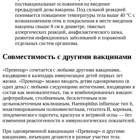
поствакцинальные осложнения на введение
предыдущей дозы вакцины. Под сильной реакцией
понимается повышение температуры тела выше 40 °C с
возникновением отек и покраснения в месте введения
вакцины свыше 8 см в диаметре, тяжелых
аллергических реакций, анафилактического шока,
развития инфекционных заболеваний и поражений
отдельных систем организма.
Совместимость с другими вакцинами
«Превенар» сочетается с любыми другими вакцинами,
входящими в календарь иммунизации детей первых лет
жизни. «Превенар» можно вводить детям одновременно (в
один день) с любыми следующими антигенами, входящими в
состав как моновалентных, так и комбинированных вакцин:
дифтерийным, столбнячным, бесклеточным или
цельноклеточным коклюшным, Haemophilus influenzae тип b,
инактивированным полиомиелитным, гепатита В, коревым,
эпидемического паротита, краснухи и ветряной оспы — без
изменения реактогенности и иммунологических показателей.
При одновременной вакцинации «Превенар» и другими
вакцинами, инъекции делаются в разные участки тела.