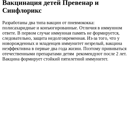
Вакцинация детей Превенар и
Синфлорикс
Разработаны два типа вакцин от пневмококка:
полисахаридные и конъюгированные. Отличия в иммунном
ответе. В первом случае иммунная память не формируется,
следовательно, защита недолговременная. Из-за того, что у
новорожденных и младенцев иммунитет незрелый, вакцина
неэффективна в первые два года жизни. Поэтому прививаться
отечественными препаратами детям рекомендуют после 2 лет.
Вакцина формирует стойкий пятилетний иммунитет.
Когда используется конъюгированная вакцина («Превенар»,
«Синфлорикс»), вырабатываются В-клетки памяти, что
гарантирует длительную защиту от инфекции. Препараты
эффективны уже в младенческом возрасте, поэтому
прививаться «Превенаром» можно начиная с 2 месяцев, а
«Синфлориксом» — уже с 6 недель. Конъюгированные
вакцины вводятся внутримышечно.
Риски и осложнения
Здоровые дети переносят прививку хорошо, у них появляется
покраснение в области укола, небольшая боль и отек,