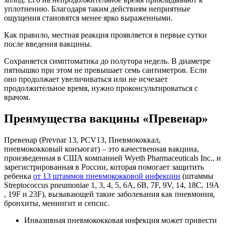
уплотнению. Благодаря таким действиям неприятные
ощущения становятся менее ярко выраженными.
Как правило, местная реакция проявляется в первые сутки
после введения вакцины.
Сохраняется симптоматика до полутора недель. В диаметре
пятнышко при этом не превышает семь сантиметров. Если
оно продолжает увеличиваться или не исчезает
продолжительное время, нужно проконсультироваться с
врачом.
Преимущества вакцины «Превенар»
Превенар (Prevnar 13, PCV13, Пневмококкал,
пневмококковый конъюгат) – это качественная вакцина,
произведенная в США компанией Wyeth Pharmaceuticals Inc., и
зарегистрированная в России, которая помогает защитить
ребенка
от 13 штаммов пневмококковой инфекции
(штаммы
Streptococcus pneumoniae 1, 3, 4, 5, 6A, 6B, 7F, 9V, 14, 18C, 19A
, 19F и 23F), вызывающей такие заболевания как пневмония,
бронхиты, менингит и сепсис.
Инвазивная пневмококковая инфекция может привести