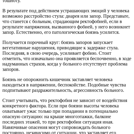
тошноту.
В результате под действием устрашающих эмоций у человека
возможно расстройство стула: диарея или запор. Представьте,
что станется с больным, страдающим ректофобией, если в
результате напряжения, вызванного фобией, у него возникнет
запор. Естественно, его патологическая боязнь усилится.
Получается порочный круг: боязнь запоров запускает
вегетативные нарушения, приводящие к задержке стула.
Последняя, в свою очередь, усиливает фобию. Стоит
отметить, что изначально она проявляется беспочвенно, в ходе
надуманных страхов, когда у больного отсутствует проблема
запоров.
Боязнь не опорожнить кишечник заставляет человека
находиться в напряжении, беспокойстве. Подобные чувства
подпитывают раздражительность, агрессивность больного.
Стоит учитывать, что ректофобия не зависит от воздействия
конкретного фактора. Если при боязни высоты человека
охватывает ужас только при попадании в потенциально
опасную ситуацию: на крыше многоэтажки, балконе
последних этажей, то при ректофобии ситуация иная.
Навязчивые опасения могут сопровождать больного
постоянно, независимо от ситуации, что заставляет его