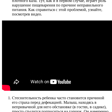
плотного кала. Тут, как и в первом случае, играет роль
нарушение пищеварения по причине неправильного
питания. Как справиться с этой проблемой, узнайте,
посмотрев видео.
Стеснительность ребенка часто становится причиной
его страха перед дефекацией. Малыш, находясь в
непривычной для него обстановке (в гостях, в садике),
просто стыдится попроситься на горшок. Он намеренно