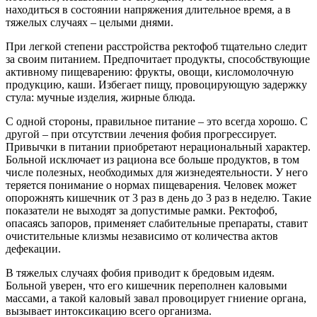
находиться в состоянии напряжения длительное время, а в
тяжелых случаях – целыми днями.
При легкой степени расстройства ректофоб тщательно следит
за своим питанием. Предпочитает продукты, способствующие
активному пищеварению: фрукты, овощи, кисломолочную
продукцию, каши. Избегает пищу, провоцирующую задержку
стула: мучные изделия, жирные блюда.
С одной стороны, правильное питание – это всегда хорошо. С
другой – при отсутствии лечения фобия прогрессирует.
Привычки в питании приобретают нерациональный характер.
Больной исключает из рациона все больше продуктов, в том
числе полезных, необходимых для жизнедеятельности. У него
теряется понимание о нормах пищеварения. Человек может
опорожнять кишечник от 3 раз в день до 3 раз в неделю. Такие
показатели не выходят за допустимые рамки. Ректофоб,
опасаясь запоров, применяет слабительные препараты, ставит
очистительные клизмы независимо от количества актов
дефекации.
В тяжелых случаях фобия приводит к бредовым идеям.
Больной уверен, что его кишечник переполнен каловыми
массами, а такой каловый завал провоцирует гниение органа,
вызывает интоксикацию всего организма.