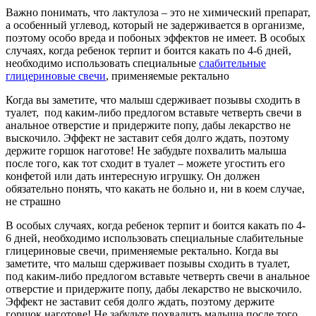
Важно понимать, что лактулоза – это не химический препарат,
а особенный углевод, который не задерживается в организме,
поэтому особо вреда и побоных эффектов не имеет. В особых
случаях, когда ребенок терпит и боится какать по 4-6 дней,
необходимо использовать специальные
слабительные
глицериновые свечи
, применяемые ректально
Когда вы заметите, что малыш сдерживает позывы сходить в
туалет, под каким-либо предлогом вставьте четверть свечи в
анальное отверстие и придержите попу, дабы лекарство не
выскочило. Эффект не заставит себя долго ждать, поэтому
держите горшок наготове! Не забудьте похвалить малыша
после того, как тот сходит в туалет – можете угостить его
конфетой или дать интересную игрушку. Он должен
обязательно понять, что какать не больно и, ни в коем случае,
не страшно
В особых случаях, когда ребенок терпит и боится какать по 4-
6 дней, необходимо использовать специальные слабительные
глицериновые свечи, применяемые ректально. Когда вы
заметите, что малыш сдерживает позывы сходить в туалет,
под каким-либо предлогом вставьте четверть свечи в анальное
отверстие и придержите попу, дабы лекарство не выскочило.
Эффект не заставит себя долго ждать, поэтому держите
горшок наготове! Не забудьте похвалить малыша после того,