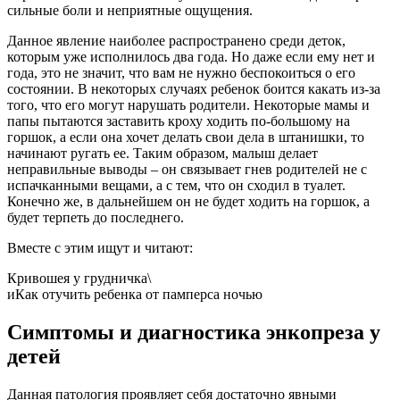
сильные боли и неприятные ощущения.
Данное явление наиболее распространено среди деток,
которым уже исполнилось два года. Но даже если ему нет и
года, это не значит, что вам не нужно беспокоиться о его
состоянии. В некоторых случаях ребенок боится какать из-за
того, что его могут нарушать родители. Некоторые мамы и
папы пытаются заставить кроху ходить по-большому на
горшок, а если она хочет делать свои дела в штанишки, то
начинают ругать ее. Таким образом, малыш делает
неправильные выводы – он связывает гнев родителей не с
испачканными вещами, а с тем, что он сходил в туалет.
Конечно же, в дальнейшем он не будет ходить на горшок, а
будет терпеть до последнего.
Вместе с этим ищут и читают:
Кривошея у грудничка\
иКак отучить ребенка от памперса ночью
Симптомы и диагностика энкопреза у
детей
Данная патология проявляет себя достаточно явными