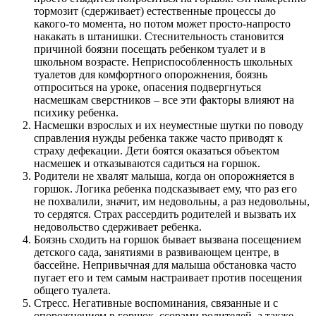
тормозит (сдерживает) естественные процессы до
какого-то момента, но потом может просто-напросто
накакать в штанишки. Стеснительность становится
причиной боязни посещать ребенком туалет и в
школьном возрасте. Неприспособленность школьных
туалетов для комфортного опорожнения, боязнь
отпроситься на уроке, опасения подвергнуться
насмешкам сверстников – все эти факторы влияют на
психику ребенка.
Насмешки взрослых и их неуместные шутки по поводу
справления нужды ребенка также часто приводят к
страху дефекации. Дети боятся оказаться объектом
насмешек и отказываются садиться на горшок.
Родители не хвалят малыша, когда он опорожняется в
горшок. Логика ребенка подсказывает ему, что раз его
не похвалили, значит, им недовольны, а раз недовольны,
то сердятся. Страх рассердить родителей и вызвать их
недовольство сдерживает ребенка.
Боязнь сходить на горшок бывает вызвана посещением
детского сада, занятиями в развивающем центре, в
бассейне. Непривычная для малыша обстановка часто
пугает его и тем самым настраивает против посещения
общего туалета.
Стресс. Негативные воспоминания, связанные и с
опорожнением в горшок, ссорами родителей, а также