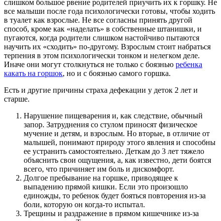
слишком большое рвение родителей приучить их к горшку. Не
все малыши после года психологически готовы, чтобы ходить
в туалет как взрослые. Не все согласны принять другой
способ, кроме как «наделать» в собственные штанишки, и
пугаются, когда родители слишком настойчиво пытаются
научить их «сходить» по-другому. Взрослым стоит набраться
терпения в этом психологически тонком и нелегком деле.
Иначе они могут столкнуться не только с боязнью
ребенка
какать на горшок
, но и с боязнью самого горшка.
Есть и другие причины страха дефекации у деток 2 лет и
старше.
Нарушение пищеварения и, как следствие, обычный
запор. Затруднения со стулом приносят физическое
мучение и детям, и взрослым. Но вторые, в отличие от
малышей, понимают природу этого явления и способны
ее устранить самостоятельно. Деткам до 3 лет тяжело
объяснить свои ощущения, а, как известно, дети боятся
всего, что причиняет им боль и дискомфорт.
Долгое пребывание на горшке, приводящее к
выпадению прямой кишки. Если это произошло
единожды, то ребенок будет бояться повторения из-за
боли, которую он когда-то испытал.
Трещины и раздражение в прямом кишечнике из-за