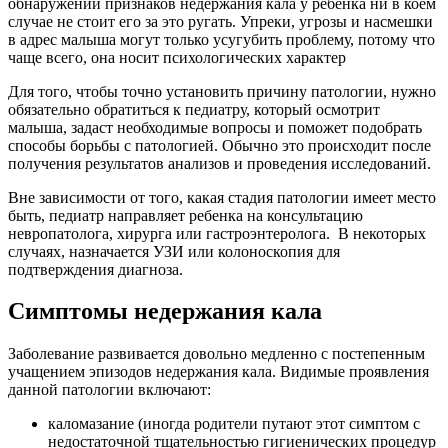
обнаружении признаков недержания кала у ребенка ни в коем
случае не стоит его за это ругать. Упреки, угрозы и насмешки
в адрес малыша могут только усугубить проблему, потому что
чаще всего, она носит психологических характер
Для того, чтобы точно установить причину патологии, нужно
обязательно обратиться к педиатру, который осмотрит
малыша, задаст необходимые вопросы и поможет подобрать
способы борьбы с патологией. Обычно это происходит после
получения результатов анализов и проведения исследований.
Вне зависимости от того, какая стадия патологии имеет место
быть, педиатр направляет ребенка на консультацию
невропатолога, хирурга или гастроэнтеролога. В некоторых
случаях, назначается УЗИ или колоноскопия для
подтверждения диагноза.
Симптомы недержания кала
Заболевание развивается довольно медленно с постепенным
учащением эпизодов недержания кала. Видимые проявления
данной патологии включают:
каломазание (иногда родители путают этот симптом с
недостаточной тщательностью гигиенических процедур