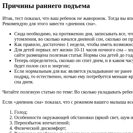
Причины раннего подъема
Итак, тест показал, что ваш ребенок не жаворонок. Тогда вы в
Рекомендую для этого завести «дневник сна».
Сюда необходимо, на протяжении дня, записывать все, чт
утомления, во сколько начался дневной сон, сколько он про
Как правило, достаточно 1 недели, чтобы иметь возможнос
Для детей первых лет жизни 10-11 часов ночного сна – хо
сайте размещена полезная статья: Нормы сна детей до год
Теперь определитесь, сколько он спит днем, и в каком час
будет полон сил и энергии;
Если нормальным для вас является укладывание не ранее 2
подряд, то естественно, ночью ему потребуется меньше вр
сна днем.
Читайте полезную статью по теме: Во сколько укладывать ребе
Если «дневник сна» показал, что с режимом вашего малыша все 
Голод;
Особенности окружающей обстановки (яркий свет, шум и т
Переизбыток впечатлений;
Физический дискомфорт;