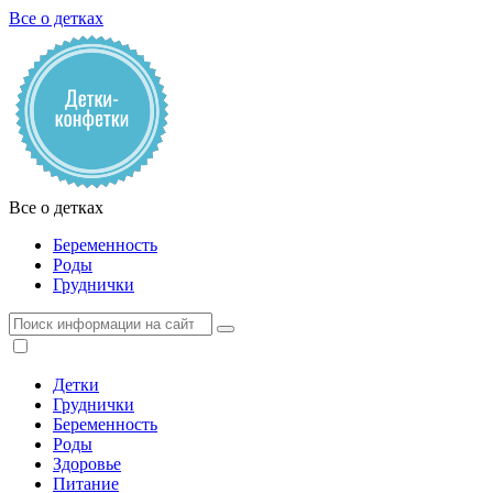
Все о детках
Все о детках
Беременность
Роды
Груднички
Детки
Груднички
Беременность
Роды
Здоровье
Питание