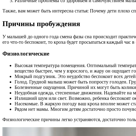
Различные проблемы со здоровьем и самочувствием мал
Также, вам может быть интересна статья: Почему дети плохо с
Причины пробуждения
У малышей до одного года смена фазы сна происходит практиче
его что-то беспокоит, то кроха будет просыпаться каждый час
Физиологические
Высокая температура помещения. Оптимальный температур
вещество быстрее, чем у взрослого, и жару он ощущает го
Мокрый подгузник. Это неудобство беспокоит всех детей.
Голод. Грудной малыш может быть попросту голоден. Гру
Болезненные ощущения. Причиной их могут быть колики, 
Неудобная одежда, стесненные движения. Надевайте на 
Излишний шум или свет. Возможно, ребенка беспокоят ок
Насекомые. В жаркую погоду ваш кроха вполне может ста
Рядом нет мамы. Многим детям достаточно просто почувс
Физиологические причины легко устраняются, достаточно толь