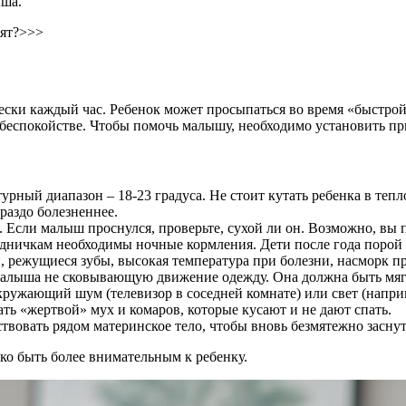
ыша.
пят?>>>
ски каждый час. Ребенок может просыпаться во время «быстрой» 
 в беспокойстве. Чтобы помочь малышу, необходимо установить п
ный диапазон – 18-23 градуса. Не стоит кутать ребенка в тепл
раздо болезненнее.
 Если малыш проснулся, проверьте, сухой ли он. Возможно, вы п
дничкам необходимы ночные кормления. Дети после года порой 
режущиеся зубы, высокая температура при болезни, насморк при
малыша не сковывающую движение одежду. Она должна быть мягк
ружающий шум (телевизор в соседней комнате) или свет (напри
ть «жертвой» мух и комаров, которые кусают и не дают спать.
твовать рядом материнское тело, чтобы вновь безмятежно заснут
ко быть более внимательным к ребенку.