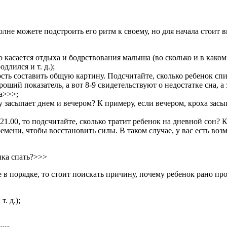
полне можете подстроить его ритм к своему, но для начала стоит
о касается отдыха и бодрствования малыша (во сколько и в како
длился и т. д.);
ть составить общую картину. Подсчитайте, сколько ребенок спит 
роший показатель, а вот 8-9 свидетельствуют о недостатке сна, 
а>>>;
у засыпает днем и вечером? К примеру, если вечером, кроха засып
1.00, то подсчитайте, сколько тратит ребенок на дневной сон? К 
емени, чтобы восстановить силы. В таком случае, у вас есть во
нка спать?>>>
в порядке, то стоит поискать причину, почему ребенок рано про
. д.);