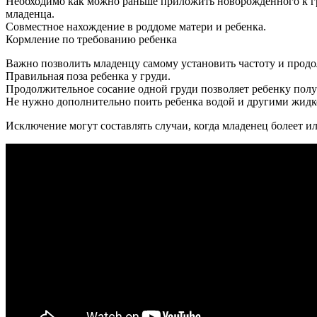
Необходимо как можно раньше приложить новорожденного к гр
младенца.
Совместное нахождение в роддоме матери и ребенка.
Кормление по требованию ребенка
Важно позволить младенцу самому установить частоту и прод
Правильная поза ребенка у груди.
Продолжительное сосание одной груди позволяет ребенку получ
Не нужно дополнительно поить ребенка водой и другими жидкос
Исключение могут составлять случаи, когда младенец болеет ил