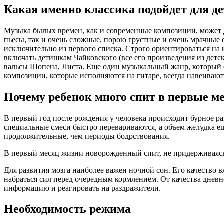
Какая именно классика подойдет для д
Музыка былых времен, как и современные композиции, может д
пьесы, так и очень сложные, порою грустные и очень мрачны
исключительно из первого списка. Строго ориентироваться на к
включать детишкам Чайковского (все его произведения из детс
вальсы Шопена, Листа. Еще один музыкальный жанр, который 
композиции, которые исполняются на гитаре, всегда навеивают
Почему ребенок много спит в первые м
В первый год после рождения у человека происходит бурное раз
специальные смеси быстро перевариваются, а объем желудка ещ
продолжительные, чем периоды бодрствования.
В первый месяц жизни новорожденный спит, не придерживаясь
Для развития мозга наиболее важен ночной сон. Его качество 
набраться сил перед очередным кормлением. От качества днев
информацию и реагировать на раздражители.
Необходимость режима