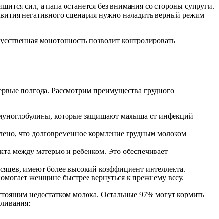
шится сил, а папа останется без внимания со стороны супруги.
звития негативного сценария нужно наладить верный режим
кусственная монотонность позволит контролировать
ервые полгода. Рассмотрим преимущества грудного
ммуноглобулины, которые защищают малыша от инфекций
влено, что долговременное кормление грудным молоком
кта между матерью и ребенком. Это обеспечивает
есяцев, имеют более высокий коэффициент интеллекта.
помогает женщине быстрее вернуться к прежнему весу.
стоящим недостатком молока. Остальные 97% могут кормить
мливания: