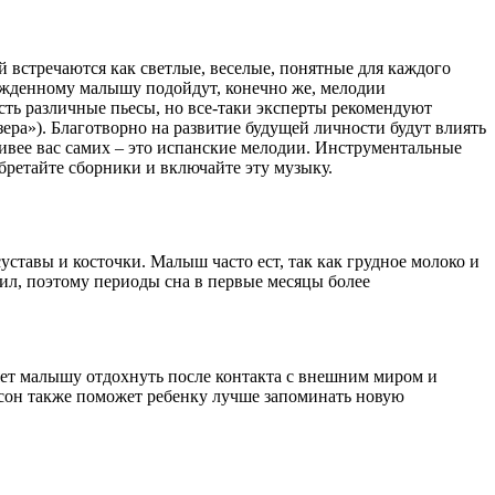
 встречаются как светлые, веселые, понятные для каждого
ожденному малышу подойдут, конечно же, мелодии
есть различные пьесы, но все-таки эксперты рекомендуют
ера»). Благотворно на развитие будущей личности будут влиять
ивее вас самих – это испанские мелодии. Инструментальные
бретайте сборники и включайте эту музыку.
уставы и косточки. Малыш часто ест, так как грудное молоко и
сил, поэтому периоды сна в первые месяцы более
ляет малышу отдохнуть после контакта с внешним миром и
 сон также поможет ребенку лучше запоминать новую