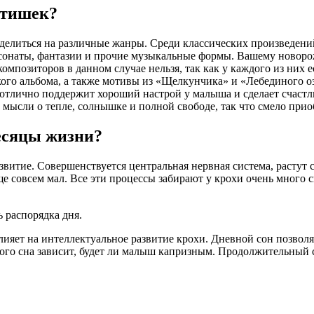
етишек?
елиться на различные жанры. Среди классических произведений
е сонаты, фантазии и прочие музыкальные формы. Вашему новор
омпозиторов в данном случае нельзя, так как у каждого из них 
кого альбома, а также мотивы из «Щелкунчика» и «Лебединого оз
отлично поддержит хороший настрой у малыша и сделает счастл
 мысли о тепле, солнышке и полной свободе, так что смело прио
есяцы жизни?
витие. Совершенствуется центральная нервная система, растут с
е совсем мал. Все эти процессы забирают у крохи очень много 
 распорядка дня.
влияет на интеллектуальное развитие крохи. Дневной сон позво
ного сна зависит, будет ли малыш капризным. Продолжительный