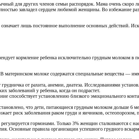
чный для других членов семьи распорядок. Мама очень скоро ли
полностью завладел сердцем любимой женщины. Во избежание ра
о означает лишь постоянное выполнение основных действий. Ис
мендует кормление ребенка исключительно грудным молоком в п
. В материнском молоке содержатся специальные вещества — и
грудничка от рахита, анемии, диатеза. Исследованиями устано
ких заболеваний у ребенка, когда он подрастет.
ние способствует установлению близкого эмоционального конта
установлено, что дети, питающиеся грудным молоком дольше 6 м
жает риск заболевания раком груди и яичников, остеопорозом, 
 регулируется гормонами. Только 3% женщин сталкиваются с на
илия. Основные правила организации успешного грудного вскар