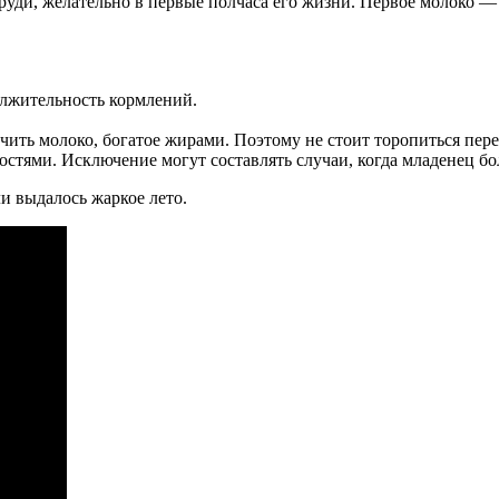
уди, желательно в первые полчаса его жизни. Первое молоко 
олжительность кормлений.
ить молоко, богатое жирами. Поэтому не стоит торопиться пере
тями. Исключение могут составлять случаи, когда младенец бол
и выдалось жаркое лето.