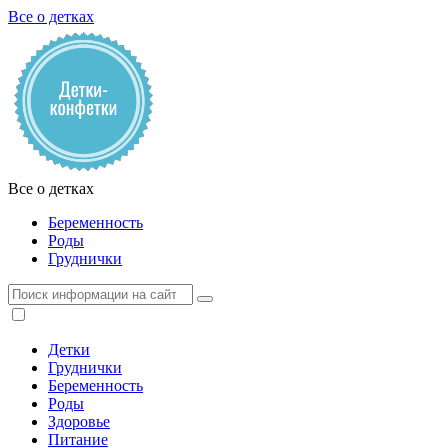
Все о детках
Все о детках
Беременность
Роды
Груднички
Детки
Груднички
Беременность
Роды
Здоровье
Питание