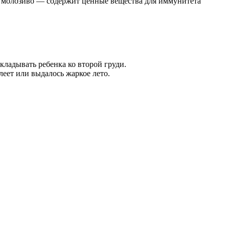
— молозиво — содержит ценные вещества для иммунитета
кладывать ребенка ко второй груди.
еет или выдалось жаркое лето.