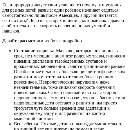
Если природа диктует свои условия, то почему эти условия
для разных детей разные: один ребенок начинает садиться
самостоятельно лишь после 9 месяцев, а другой пытается
сесть в пять? Дело в факторах влияния, которые накладывают
свой отпечаток на скорость освоения новых умений и
навыков.
Давайте рассмотрим их более подробно.
Состояние здоровья. Малыши, которые появились в
срок, не имеющие в анамнезе родовых травм, гипоксии,
ишемии, дисплазии тазобедренных суставов и
врожденных заболеваний, садятся традиционно раньше.
Ослабленные и часто заболевающие дети в физическом
развитии могут отставать от своих более крепких
ровесников. Неврологические нарушения, даже
незначительные, тоже снижают скорость обучения
новым навыкам. Самый сильный из этих факторов —
недоношенность. Это не означает, что ослабленные или
недоношенные дети отстают в развитии, им просто
требуется чуть больше времени для адаптации к
окружающему миру и для развития их костно-
мышечной системы.
Вес ребенка. Пухлые детишки выглядят умилительно,
но лишний вес еще никому не помогал легче