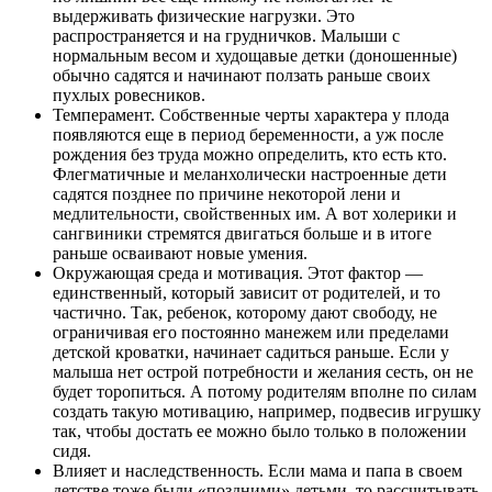
выдерживать физические нагрузки. Это
распространяется и на грудничков. Малыши с
нормальным весом и худощавые детки (доношенные)
обычно садятся и начинают ползать раньше своих
пухлых ровесников.
Темперамент. Собственные черты характера у плода
появляются еще в период беременности, а уж после
рождения без труда можно определить, кто есть кто.
Флегматичные и меланхолически настроенные дети
садятся позднее по причине некоторой лени и
медлительности, свойственных им. А вот холерики и
сангвиники стремятся двигаться больше и в итоге
раньше осваивают новые умения.
Окружающая среда и мотивация. Этот фактор —
единственный, который зависит от родителей, и то
частично. Так, ребенок, которому дают свободу, не
ограничивая его постоянно манежем или пределами
детской кроватки, начинает садиться раньше. Если у
малыша нет острой потребности и желания сесть, он не
будет торопиться. А потому родителям вполне по силам
создать такую мотивацию, например, подвесив игрушку
так, чтобы достать ее можно было только в положении
сидя.
Влияет и наследственность. Если мама и папа в своем
детстве тоже были «поздними» детьми, то рассчитывать