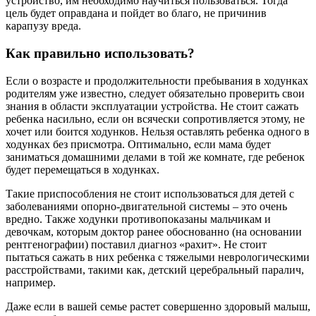
устройство, им необходимо научиться пользоваться. Тогда
цель будет оправдана и пойдет во благо, не причинив
карапузу вреда.
Как правильно использовать?
Если о возрасте и продолжительности пребывания в ходунках
родителям уже известно, следует обязательно проверить свои
знания в области эксплуатации устройства. Не стоит сажать
ребенка насильно, если он всячески сопротивляется этому, не
хочет или боится ходунков. Нельзя оставлять ребенка одного в
ходунках без присмотра. Оптимально, если мама будет
заниматься домашними делами в той же комнате, где ребенок
будет перемещаться в ходунках.
Такие приспособления не стоит использоваться для детей с
заболеваниями опорно-двигательной системы – это очень
вредно. Также ходунки противопоказаны мальчикам и
девочкам, которым доктор ранее обоснованно (на основании
рентгенографии) поставил диагноз «рахит». Не стоит
пытаться сажать в них ребенка с тяжелыми неврологическими
расстройствами, такими как, детский церебральный паралич,
например.
Даже если в вашей семье растет совершенно здоровый малыш,