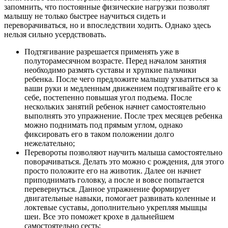
запомнить, что постоянные физические нагрузки позволят
малышу не только быстрее научиться сидеть и
переворачиваться, но и впоследствии ходить. Однако здесь
нельзя сильно усердствовать.
Подтягивание разрешается применять уже в
полуторамесячном возрасте. Перед началом занятия
необходимо размять суставы и хрупкие пальчики
ребенка. После чего предложите малышу ухватиться за
ваши руки и медленным движением подтягивайте его к
себе, постепенно повышая угол подъема. После
нескольких занятий ребенок начнет самостоятельно
выполнять это упражнение. После трех месяцев ребенка
можно поднимать под прямым углом, однако
фиксировать его в таком положении долго
нежелательно;
Перевороты позволяют научить малыша самостоятельно
поворачиваться. Делать это можно с рождения, для этого
просто положите его на животик. Далее он начнет
приподнимать головку, а после и вовсе попытается
перевернуться. Данное упражнение формирует
двигательные навыки, помогает развивать коленные и
локтевые суставы, дополнительно укрепляя мышцы
шеи. Все это поможет крохе в дальнейшем
самостоятельно сесть;