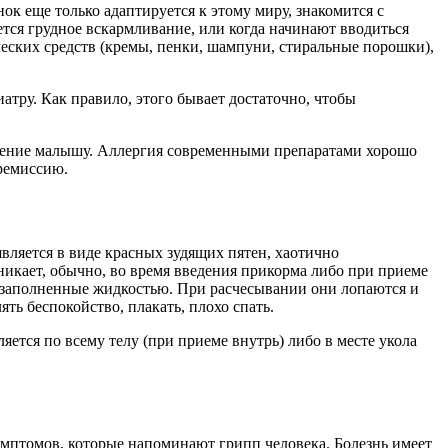
к еще только адаптируется к этому миру, знакомится с
тся грудное вскармливание, или когда начинают вводиться
еских средств (кремы, пенки, шампуни, стиральные порошки),
атру. Как правило, этого бывает достаточно, чтобы
ечение малышу. Аллергия современными препаратами хорошо
 ремиссию.
вляется в виде красных зудящих пятен, хаотично
икает, обычно, во время введения прикорма либо при приеме
, заполненные жидкостью. При расчесывании они лопаются и
 беспокойство, плакать, плохо спать.
ется по всему телу (при приеме внутрь) либо в месте укола
имптомов, которые напоминают грипп человека. Болезнь имеет