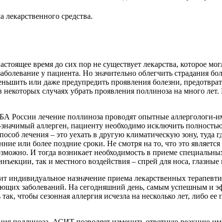
а лекарственного средства.
астоящее время до сих пор не существует лекарства, которое мо
болевание у пациента. Но значительно облегчить страдания бо
ньшить или даже предупредить проявления болезни, предотврати
 некоторых случаях убрать проявления поллиноза на много лет.
России лечение поллиноза проводят опытные аллергологи-имм
-значимый аллерген, пациенту необходимо исключить полностью
особ лечения – это уехать в другую климатическую зону, туда г
анние или более поздние сроки. Не смотря на то, что это являе
озможно. И тогда возникает необходимость в приеме специальны
инъекции, так и местного воздействия – спрей для носа, глазные
т индивидуальное назначение приема лекарственных терапевтич
вующих заболеваний. На сегодняшний день, самым успешным и 
 так, чтобы сезонная аллергия исчезла на несколько лет, либо е
ия поллиноза. АСИТ позволяет изменить ответную реакцию иммун