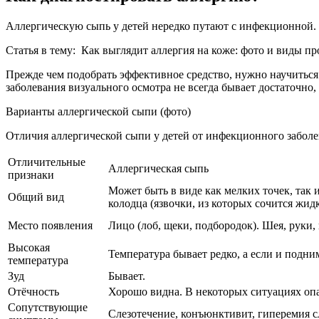
Аллергическую сыпь у детей нередко путают с инфекционной. Е
Статья в тему: Как выглядит аллергия на коже: фото и виды п
Прежде чем подобрать эффективное средство, нужно научиться 
заболевания визуального осмотра не всегда бывает достаточно, 
Варианты аллергической сыпи (фото)
Отличия аллергической сыпи у детей от инфекционного заболе
Отличительные
Аллергическая сыпь
признаки
Может быть в виде как мелких точек, так
Общий вид
колодца (язвочки, из которых сочится жидк
Место появления
Лицо (лоб, щеки, подбородок). Шея, руки, 
Высокая
Температура бывает редко, а если и подним
температура
Зуд
Бывает.
Отёчность
Хорошо видна. В некоторых ситуациях опа
Сопутствующие
Слезотечение, конъюнктивит, гиперемия сл