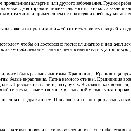
проявлением аллергии или другого заболевания. Грудной ребено
а может дебютировать пищевая аллергия – это когда заканчивае
ны в том числе и применением не подходящих ребенку косметич
на коже или при питании – обратитесь за консультацией к педи
лергологу, чтобы он достоверно поставил диагноз и назначил л
, а само заболевание – или вылечить или ввести в устойчивую
пи, могут быть разные симптомы. Крапивница. Крапивница проя
тны белые вкрапления. Пятна немного отечны. Крапивница возн
атез. Проявляется на лице, шее, руках. Выглядит, как волдыри
ной системы. Помимо кожных высыпаний малыш может проявлять
овения с раздражителем. При аллергии на лекарства сыпь появля
ьков, которая проходит в сопровождении ряда специфических с