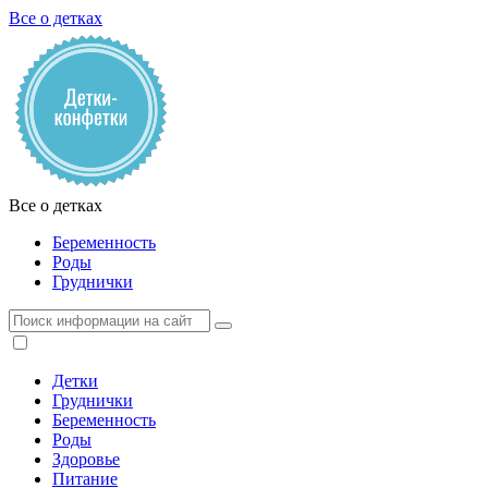
Все о детках
Все о детках
Беременность
Роды
Груднички
Детки
Груднички
Беременность
Роды
Здоровье
Питание