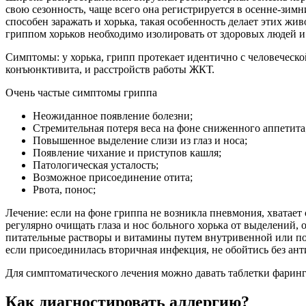
свою сезонность, чаще всего она регистрируется в осенне-зимн
способен заражать и хорька, такая особенность делает этих 
гриппом хорьков необходимо изолировать от здоровых людей 
Симптомы: у хорька, грипп протекает идентично с человеческ
конъюнктивита, и расстройств работы ЖКТ.
Очень частые симптомы гриппа
Неожиданное появление болезни;
Стремительная потеря веса на фоне сниженного аппетита
Повышенное выделение слизи из глаз и носа;
Появление чихание и приступов кашля;
Патологическая усталость;
Возможное присоединение отита;
Рвота, понос;
Лечение: если на фоне гриппа не возникла пневмония, хватае
регулярно очищать глаза и нос больного хорька от выделений, 
питательные растворы и витамины путем внутривенной или п
если присоединилась вторичная инфекция, не обойтись без ант
Для симптоматического лечения можно давать таблетки фарингос
Как диагностировать аллергию?