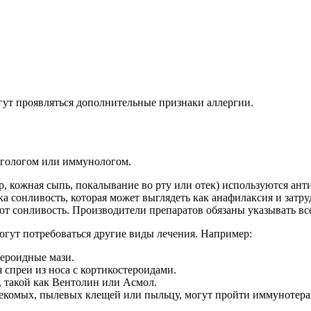
:
гут проявляться дополнительные признаки аллергии.
ргологом или иммунологом.
р, кожная сыпь, покалывание во рту или отек) используются ан
а сонливость, которая может выглядеть как анафилаксия и затр
т сонливость. Производители препаратов обязаны указывать все
могут потребоваться другие виды лечения. Например:
тероидные мази.
 спреи из носа с кортикостероидами.
, такой как Вентолин или Асмол.
екомых, пылевых клещей или пыльцу, могут пройти иммунотера