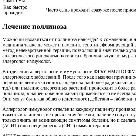
симптомы
Как быстро
Часто сыпь проходит сразу же после прием
проходит
Лечение поллиноза
Можно ли избавиться от поллиноза навсегда? К сожалению, в н
медицина также не может и изменить генотип, формирующий за
метод нелекарственной терапии, позволяющий значительно уме
аллергического риноконъюнктивита в бронхиальную астму), а в
аллерголог-иммунолог.
В отделении аллергологии и иммунологии ФГБУ НМИЦО ФМБА 
аллергических заболеваний. После того как выявлен причинно
период пыления указанного аллергена наиболее радикальный сп
т.д.) или пыление аллергенных растений происходит в более р
поллиноза, в нашей обычной жизни применить его не всегда в
Они могут быть как общего (системного) действия – таблетки, 
Аллерголог-иммунолог отделения каждому пациенту производи
тяжесть и клинические проявления болезни, наличие сопутст
только влиять на возникающие симптомы болезни, но и сделать
(АСИТ) или специфическая (СИТ) иммунотерапия
АСИТ является единственным патогенетическим методом лечен