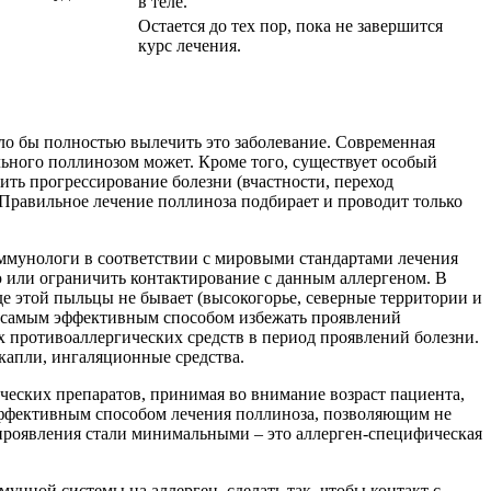
в теле.
Остается до тех пор, пока не завершится
курс лечения.
гло бы полностью вылечить это заболевание. Современная
льного поллинозом может. Кроме того, существует особый
ть прогрессирование болезни (вчастности, переход
 Правильное лечение поллиноза подбирает и проводит только
унологи в соответствии с мировыми стандартами лечения
 или ограничить контактирование с данным аллергеном. В
де этой пыльцы не бывает (высокогорье, северные территории и
тся самым эффективным способом избежать проявлений
х противоаллергических средств в период проявлений болезни.
 капли, ингаляционные средства.
еских препаратов, принимая во внимание возраст пациента,
эффективным способом лечения поллиноза, позволяющим не
е проявления стали минимальными – это аллерген-специфическая
ной системы на аллерген, сделать так, чтобы контакт с