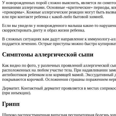
У новорожденных порой сложно выяснить, является ли симптом 
внешними аллергенами. Основные «критические» периоды, когд
«прикормы». Кожные аллергические реакции могут быть вызва
или при контакте ребенка с какой-либо бытовой химией.
Если вы увидели у новорожденного малыша какие-то нарушения 
скорректировать диету и образ жизни ребенка.
В сложных ситуациях вам дадут направление к иммунологу-ал
поддается лечению. Острые приступы можно быстро купировать
Симптомы аллергической сыпи
Как видно по фото, у различных проявлений аллергической сы
расположенных на любом участке тела. При надавливании заме
антибиотиков ребенком или кормящей мамой. Экссудативный ди
покрываются корочкой. Осложнения страшны поражением нерв
Дерматит. Контактный дерматит проявляется в местах соприкосн
(при инъекции).
Грипп
Широко распространенная вирусная респираторная болезнь хор