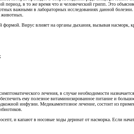
ий период, в то же время что и человеческий грипп. Это объясня
животных важными в лабораторных исследованиях данной болезни
и животных.
ой формой. Вирус влияет на органы дыхания, вызывая насморк, 
;
т симптоматического лечения, в случае необходимости назначае
обеспечить ему полезное витаминизированное питание и большое 
одкожной инфузии. Медикаментозное лечение, состоит из прим
ибиотиков.
епт, и капают в носовые ходы деринат от насморка. Если начать