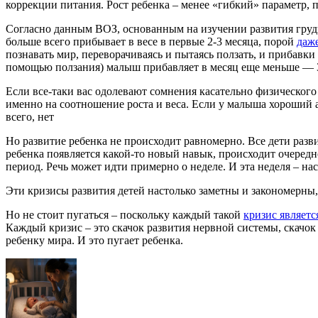
коррекции питания. Рост ребенка – менее «гибкий» параметр, 
Согласно данным ВОЗ, основанным на изучении развития грудн
больше всего прибывает в весе в первые 2-3 месяца, порой
даже
познавать мир, переворачиваясь и пытаясь ползать, и прибавки
помощью ползания) малыш прибавляет в месяц еще меньше — 300-
Если все-таки вас одолевают сомнения касательно физическог
именно на соотношение роста и веса. Если у малыша хороший а
всего, нет
Но развитие ребенка не происходит равномерно. Все дети разв
ребенка появляется какой-то новый навык, происходит очеред
период. Речь может идти примерно о неделе. И эта неделя – на
Эти кризисы развития детей настолько заметны и закономерны,
Но не стоит пугаться – поскольку каждый такой
кризис являетс
Каждый кризис – это скачок развития нервной системы, скачок
ребенку мира. И это пугает ребенка.