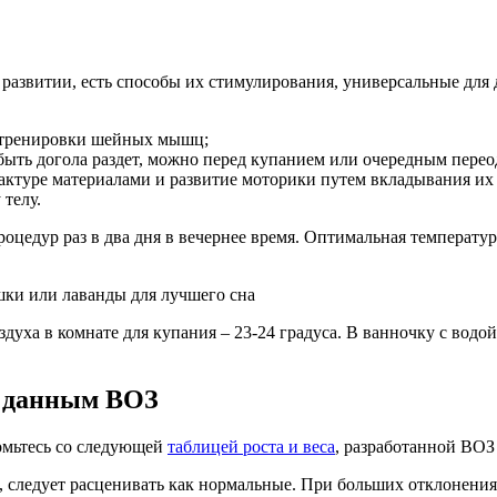
 развитии, есть способы их стимулирования, универсальные для 
я тренировки шейных мышц;
быть догола раздет, можно перед купанием или очередным перео
фактуре материалами и развитие моторики путем вкладывания их
телу.
цедур раз в два дня в вечернее время. Оптимальная температура
шки или лаванды для лучшего сна
здуха в комнате для купания – 23-24 градуса. В ванночку с водо
по данным ВОЗ
омьтесь со следующей
таблицей роста и веса
, разработанной ВОЗ 
, следует расценивать как нормальные. При больших отклонениях