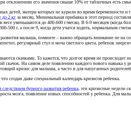
при отклонениях его значения свыше 10% от табличных есть смыс
ых детей, матери которых не курили во время беременности и г
 до 2 кг
за месяц. Минимальная прибавка в этот период составля
 в весе уменьшаются до 400-600 г/месяц. В 6-9 месяцев (когда б
500 г, а после 9, когда дети учатся ходить, нормальным считает
о развития малыша, помните – важно обращать внимание не на с
ппетит, регулярный стул и моча светлого цвета, ребенок энерги
иваются скачками. То кажется, что долгое время не происходит 
ной скачок. На самом деле появлению каждого нового навыка у 
стоящий кризис для малыша, а часто и для напуганных родителей
 что создан даже специальный календарь кризисов ребенка.
я следствием бурного развития ребенка
, эти кризисные недели с
 роста мозга, появление новых способностей у ребенка. Для ма