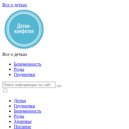
Все о детках
Все о детках
Беременность
Роды
Груднички
Детки
Груднички
Беременность
Роды
Здоровье
Питание