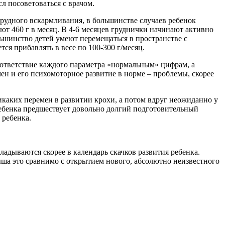
л посоветоваться с врачом.
рудного вскармливания, в большинстве случаев ребенок
ют 460 г в месяц. В 4-6 месяцев груднички начинают активно
ольшинство детей умеют перемещаться в пространстве с
ся прибавлять в весе по 100-300 г/месяц.
оответствие каждого параметра «нормальным» цифрам, а
чен и его психомоторное развитие в норме – проблемы, скорее
никаких перемен в развитии крохи, а потом вдруг неожиданно у
ребенка предшествует довольно долгий подготовительный
 ребенка.
кладываются скорее в календарь скачков развития ребенка.
лыша это сравнимо с открытием нового, абсолютно неизвестного