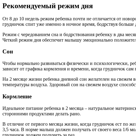
Рекомендуемый режим дня
От 8 до 10 недель режим ребенка почти не отличается от ново
грудничок спит уже именно в ночное время, бодрствуя больше 
Режим с чередованием сна и бодрствования ребенку в два мес
Четкий режим дня обеспечит малышу эмоционально положитель
Сон
Чтобы нормально развиваться физически и психологически, ре
зависит от графика кормления и времени, когда грудничок сам 
На 2 месяце жизни ребенка дневной сон желателен на свежем в
температуры воздуха. Здоровый сон на свежем воздухе способ
Кормление
Идеальное питание ребенка в 2 месяца – натуральное материн
сторонними продуктами делать рано.
В отличие от первого месяца жизни, когда грудничок ест по ж
3,5 часа. В норме малыш должен получать от своего веса 1/6 м
грудничок должен получить за раз.