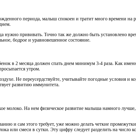
рожденного периода, малыш спокоен и тратит много времени на р
днем.
яца нужно прививать. Точно так же должно быть установлено вр
ное, бодрое и уравновешенное состояние.
бенок в 2 месяца должен спать днем минимум 3-4 раза. Как име
просыпается утром.
оздухе. Не переусердствуйте, учитывайте погодные условия и к
ствует развитию иммунитета.
ское молоко. На нем физическое развитие малыша намного лучш
еланию и сам этого требует, уже можно делать четкие промежут
олока или смеси в сутки. Эту цифру следует разделить на число