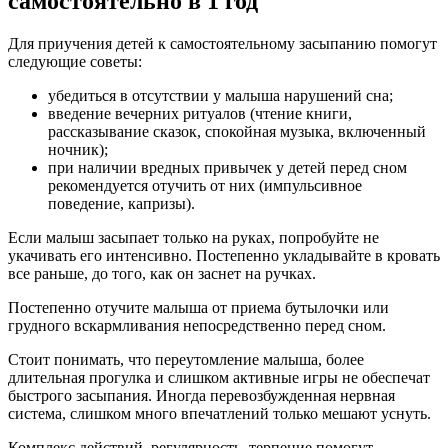
самостоятельно в 1 год
Для приучения детей к самостоятельному засыпанию помогут
следующие советы:
убедиться в отсутствии у малыша нарушений сна;
введение вечерних ритуалов (чтение книги,
рассказывание сказок, спокойная музыка, включенный
ночник);
при наличии вредных привычек у детей перед сном
рекомендуется отучить от них (импульсивное
поведение, капризы).
Если малыш засыпает только на руках, попробуйте не
укачивать его интенсивно. Постепенно укладывайте в кровать
все раньше, до того, как он заснет на ручках.
Постепенно отучите малыша от приема бутылочки или
грудного вскармливания непосредственно перед сном.
Стоит понимать, что переутомление малыша, более
длительная прогулка и слишком активные игры не обеспечат
быстрого засыпания. Иногда перевозбужденная нервная
система, слишком много впечатлений только мешают уснуть.
Комплекс действий, регулярность, терпение помогут