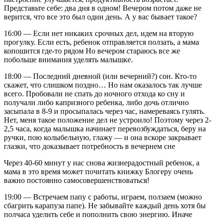
Представьте себе: два дня в одном! Вечером потом даже не
верится, что все это был один день. А у вас бывает такое?
16:00 — Если нет никаких срочных дел, идем на вторую
прогулку. Если есть, ребенок отправляется ползать, а мама
копошится где-то рядом Но вечером стараюсь все же
побольше внимания уделять малышке.
18:00 — Последний дневной (или вечерний?) сон. Кто-то
скажет, что слишком поздно… Но нам оказалось так лучше
всего. Пробовали не спать до ночного отхода ко сну и
получали либо капризного ребенка, либо дочь отлично
засыпала в 8-9 и просыпалась через час, намереваясь гулять.
Нет, меня такое положение дел не устроило! Поэтому через 2-
2,5 часа, когда малышка начинает перевозбуждаться, беру на
ручки, пою колыбельную, глажу — и она вскоре закрывает
глазки, что доказывает потребность в вечернем сне
Через 40-60 минут у нас снова жизнерадостный ребенок, а
мама в это время может почитать книжку Блогеру очень
важно постоянно самосовершенствоваться!
19:00 — Встречаем папу с работы, играем, ползаем (можно
сбагрить карапуза папе). Не забывайте каждый день хотя бы
полчаса уделить себе и пополнить свою энергию. Иначе