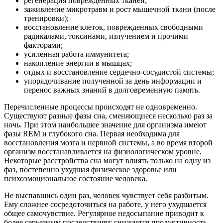
регенерация поврежденных тканей;
заживление микротравм и рост мышечной ткани (после
тренировки);
восстановление клеток, поврежденных свободными
радикалами, токсинами, излучением и прочими
факторами;
усиленная работа иммунитета;
накопление энергии в мышцах;
отдых и восстановление сердечно-сосудистой системы;
упорядочивание полученной за день информации и
перенос важных знаний в долговременную память.
Перечисленные процессы происходят не одновременно.
Существуют разные фазы сна, сменяющиеся несколько раз за
ночь. При этом наибольшее значение для организма имеют
фазы REM и глубокого сна. Первая необходима для
восстановления мозга и нервной системы, а во время второй
организм восстанавливается на физиологическом уровне.
Некоторые расстройства сна могут влиять только на одну из
фаз, постепенно ухудшая физическое здоровье или
психоэмоциональное состояние человека.
Не выспавшись один раз, человек чувствует себя разбитым.
Ему сложнее сосредоточиться на работе, у него ухудшается
общее самочувствие. Регулярное недосыпание приводит к
более серьезным последствиям: снижается продуктивность,