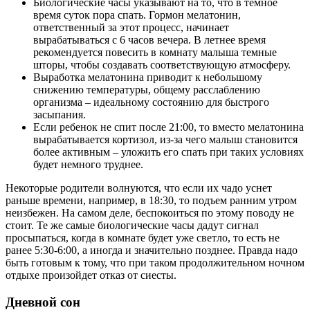
Биологические часы указывают на то, что в темное
время суток пора спать. Гормон мелатонин,
ответственный за этот процесс, начинает
вырабатываться с 6 часов вечера. В летнее время
рекомендуется повесить в комнату малыша темные
шторы, чтобы создавать соответствующую атмосферу.
Выработка мелатонина приводит к небольшому
снижению температуры, общему расслаблению
организма – идеальному состоянию для быстрого
засыпания.
Если ребенок не спит после 21:00, то вместо мелатонина
вырабатывается кортизол, из-за чего малыш становится
более активным – уложить его спать при таких условиях
будет немного труднее.
Некоторые родители волнуются, что если их чадо уснет
раньше времени, например, в 18:30, то подъем ранним утром
неизбежен. На самом деле, беспокоиться по этому поводу не
стоит. Те же самые биологические часы дадут сигнал
просыпаться, когда в комнате будет уже светло, то есть не
ранее 5:30-6:00, а иногда и значительно позднее. Правда надо
быть готовым к тому, что при таком продолжительном ночном
отдыхе произойдет отказ от сиесты.
Дневной сон