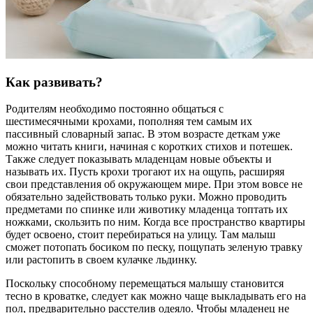
Как развивать?
Родителям необходимо постоянно общаться с
шестимесячными крохами, пополняя тем самым их
пассивный словарный запас. В этом возрасте деткам уже
можно читать книги, начиная с коротких стихов и потешек.
Также следует показывать младенцам новые объекты и
называть их. Пусть крохи трогают их на ощупь, расширяя
свои представления об окружающем мире. При этом вовсе не
обязательно задействовать только руки. Можно проводить
предметами по спинке или животику младенца топтать их
ножками, скользить по ним. Когда все пространство квартиры
будет освоено, стоит перебираться на улицу. Там малыш
сможет потопать босиком по песку, пощупать зеленую травку
или растопить в своем кулачке льдинку.
Поскольку способному перемещаться малышу становится
тесно в кроватке, следует как можно чаще выкладывать его на
пол, предварительно расстелив одеяло. Чтобы младенец не