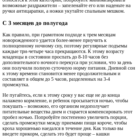
возможные раздражители – запеленайте его или наденьте на
ручки антицарапки, а ножки укутайте спальным мешком.
С 3 месяцев до полугода
Как правило, при грамотном подходе к трем месяцам
новорожденного удается более-менее приучить к
полноценному ночному сну, поэтому регулярные подъемы
каждые три-четыре часа прекращаются. К этому возрасту
младенцы в состоянии проспать до 8-10 часов без
дополнительного ночного перекуса при условии, что за день
они получили полную суточную норму питания. Дневной сон
к этому времени становится менее продолжительным и
составляет в общем до 5 часов, разделенных на 3-4
промежутка.
Не пугайтесь, если к этому сроку у вас еще не до конца
налажено кормление, и ребенок просыпается ночью, чтобы
покушать – возможно, его организм недополучает
питательные вещества днем и старается компенсировать этот
пробел ночью. Попробуйте постепенно увеличить порции,
сделать промежутки между приемами пищи короче, чтобы
кроха хорошенько наедался в течение дня. Как только вы
введете прикорм, сделать это будет проще – кашки