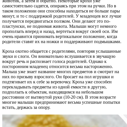
животик, а затем и обратно. Некоторые крохи уже
самостоятельно садятся, опираясь при этом на ручки. Но в
таком положении они способны находиться не больше пары
минут, и то с поддержкой родителей. У младенцев все лучше
получается передвигаться ползком. Они делают это по-
пластунски, не поднимая живота. Малыши могут немного
проползать вперед и назад, вертеться вокруг своей оси. Им
очень нравится принимать вертикальное положение, когда
родители ставят их на ножки и поддерживают подмышками.
Кроха охотно общается с родителями, повторяя услышанные
звуки и слоги. Он внимательно вслушивается в звучащую
вокруг речь и распознает голоса родителей. Однако к
посторонним младенец относится весьма настороженно.
Малыш уже знает название многих предметов и смотрит на
них по призыву взрослого. Он бросает на пол игрушки и
подтягивает их к себе за веревочку. Кроха уже способен
перекладывать предметы из одной емкости в другую,
подползать к объектам, находящимся на небольшом
расстоянии от вытянутой руки (10-20 см). В этом возрасте
многие малыши предпринимают весьма успешные попытки
встать, держась за опору.