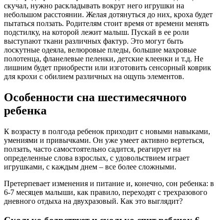
скучал, нужно раскладывать вокруг него игрушки на
небольшом расстоянии. Желая дотянуться до них, кроха будет
пытаться ползать. Родителям стоит время от времени менять
подстилку, на которой лежит малыш. Пускай в ее роли
выступают ткани различных фактур. Это могут быть
лоскутные одеяла, велюровые пледы, большие махровые
полотенца, фланелевые пеленки, детские клеенки и т.д. Не
лишним будет приобрести или изготовить сенсорный коврик
для крохи с обилием различных на ощупь элементов.
Особенности сна шестимесячного
ребенка
К возрасту в полгода ребенок приходит с новыми навыками,
умениями и привычками. Он уже умеет активно вертеться,
ползать, часто самостоятельно садится, реагирует на
определенные слова взрослых, с удовольствием играет
игрушками, с каждым днем – все более сложными.
Претерпевает изменения и питание и, конечно, сон ребенка: в
6-7 месяцев малыши, как правило, переходят с трехразового
дневного отдыха на двухразовый. Как это выглядит?