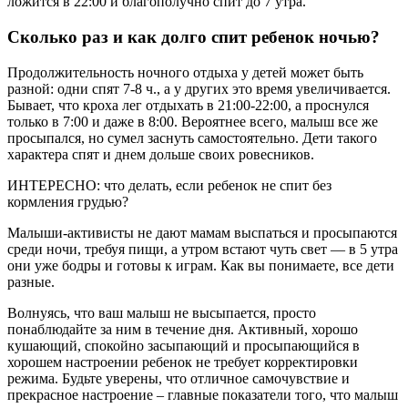
ложится в 22:00 и благополучно спит до 7 утра.
Сколько раз и как долго спит ребенок ночью?
Продолжительность ночного отдыха у детей может быть
разной: одни спят 7-8 ч., а у других это время увеличивается.
Бывает, что кроха лег отдыхать в 21:00-22:00, а проснулся
только в 7:00 и даже в 8:00. Вероятнее всего, малыш все же
просыпался, но сумел заснуть самостоятельно. Дети такого
характера спят и днем дольше своих ровесников.
ИНТЕРЕСНО: что делать, если ребенок не спит без
кормления грудью?
Малыши-активисты не дают мамам выспаться и просыпаются
среди ночи, требуя пищи, а утром встают чуть свет — в 5 утра
они уже бодры и готовы к играм. Как вы понимаете, все дети
разные.
Волнуясь, что ваш малыш не высыпается, просто
понаблюдайте за ним в течение дня. Активный, хорошо
кушающий, спокойно засыпающий и просыпающийся в
хорошем настроении ребенок не требует корректировки
режима. Будьте уверены, что отличное самочувствие и
прекрасное настроение – главные показатели того, что малыш