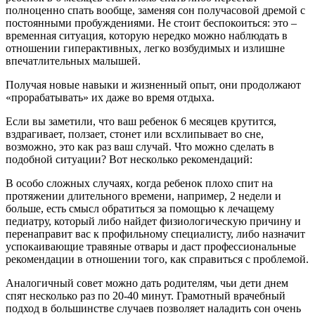
полноценно спать вообще, заменяя сон получасовой дремой с
постоянными пробуждениями. Не стоит беспокоиться: это –
временная ситуация, которую нередко можно наблюдать в
отношении гиперактивных, легко возбудимых и излишне
впечатлительных малышей.
Получая новые навыки и жизненный опыт, они продолжают
«прорабатывать» их даже во время отдыха.
Если вы заметили, что ваш ребенок 6 месяцев крутится,
вздрагивает, ползает, стонет или всхлипывает во сне,
возможно, это как раз ваш случай. Что можно сделать в
подобной ситуации? Вот несколько рекомендаций:
В особо сложных случаях, когда ребенок плохо спит на
протяжении длительного времени, например, 2 недели и
больше, есть смысл обратиться за помощью к лечащему
педиатру, который либо найдет физиологическую причину и
перенаправит вас к профильному специалисту, либо назначит
успокаивающие травяные отвары и даст профессиональные
рекомендации в отношении того, как справиться с проблемой.
Аналогичный совет можно дать родителям, чьи дети днем
спят несколько раз по 20-40 минут. Грамотный врачебный
подход в большинстве случаев позволяет наладить сон очень