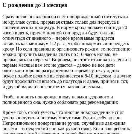
С рождения до 3 месяцев
Сразу после появления на свет новорожденный спит чуть ли
не круглые сутки, прерывая отдых только для перекуса и
гигиенических процедур. В норме кроха должен спать до 20
часов в день, причем ночной сон вряд ли будет сильно
отличаться от дневного – первое время маме придется
вставать как минимум 1-2 раза, чтобы покормить и переодеть
кроху. Но если правильно организовать режим, то постепенно
можно приучить младенца спать по 5-6 часов ночью, не
прерываясь на перекус. Впрочем, не стоит отчаиваться, если в
первые месяцы вам это не удастся – далеко не все дети
одинаково хорошо разграничивают время суток: у одних
некое подобие режима выстраивается к 8-10 неделям, а другие
будут просыпаться вплоть до полугода и далее, причем и тот,
и другой вариант не считается патологическим.
Чтобы привить новорожденному навыки здорового и
полноценного сна, нужно соблюдать ряд рекомендаций:
Кроме того, стоит учесть, что многие новорожденные спят
довольно чутко, и поэтому могут сами будить себя во сне.
Непроизвольное подергивание ручек, случайные движения
ногами – и некрепкий сон как рукой сняло. Если ваш ребенок
относится к этой категории, попробуйте минимизировать