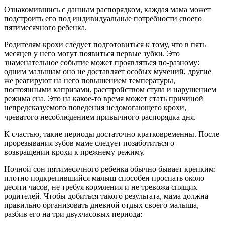
Ознакомившись с данным распорядком, каждая мама может
подстроить его под индивидуальные потребности своего
пятимесячного ребенка.
Родителям крохи следует подготовиться к тому, что в пять
месяцев у него могут появиться первые зубки. Это
знаменательное событие может проявляться по-разному:
одним малышам оно не доставляет особых мучений, другие
же реагируют на него повышением температуры,
постоянными капризами, расстройством стула и нарушением
режима сна. Это на какое-то время может стать причиной
непредсказуемого поведения недомогающего крохи,
чреватого несоблюдением привычного распорядка дня.
К счастью, такие периоды достаточно кратковременны. После
прорезывания зубов маме следует позаботиться о
возвращении крохи к прежнему режиму.
Ночной сон пятимесячного ребенка обычно бывает крепким:
плотно подкрепившийся малыш способен проспать около
десяти часов, не требуя кормления и не тревожа спящих
родителей. Чтобы добиться такого результата, мама должна
правильно организовать дневной отдых своего малыша,
разбив его на три двухчасовых периода: