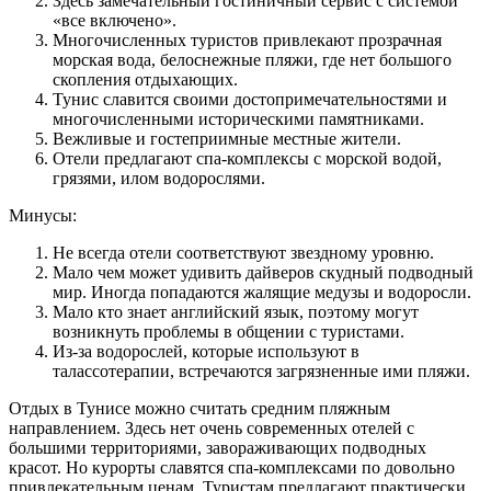
Здесь замечательный гостиничный сервис с системой
«все включено».
Многочисленных туристов привлекают прозрачная
морская вода, белоснежные пляжи, где нет большого
скопления отдыхающих.
Тунис славится своими достопримечательностями и
многочисленными историческими памятниками.
Вежливые и гостеприимные местные жители.
Отели предлагают спа-комплексы с морской водой,
грязями, илом водорослями.
Минусы:
Не всегда отели соответствуют звездному уровню.
Мало чем может удивить дайверов скудный подводный
мир. Иногда попадаются жалящие медузы и водоросли.
Мало кто знает английский язык, поэтому могут
возникнуть проблемы в общении с туристами.
Из-за водорослей, которые используют в
талассотерапии, встречаются загрязненные ими пляжи.
Отдых в Тунисе можно считать средним пляжным
направлением. Здесь нет очень современных отелей с
большими территориями, завораживающих подводных
красот. Но курорты славятся спа-комплексами по довольно
привлекательным ценам. Туристам предлагают практически