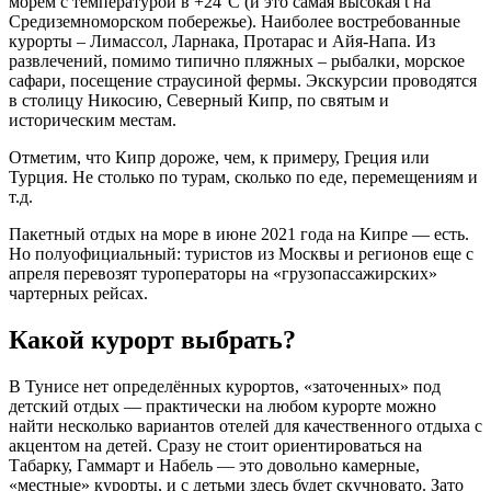
морем с температурой в +24°С (и это самая высокая t на
Средиземноморском побережье). Наиболее востребованные
курорты – Лимассол, Ларнака, Протарас и Айя-Напа. Из
развлечений, помимо типично пляжных – рыбалки, морское
сафари, посещение страусиной фермы. Экскурсии проводятся
в столицу Никосию, Северный Кипр, по святым и
историческим местам.
Отметим, что Кипр дороже, чем, к примеру, Греция или
Турция. Не столько по турам, сколько по еде, перемещениям и
т.д.
Пакетный отдых на море в июне 2021 года на Кипре — есть.
Но полуофициальный: туристов из Москвы и регионов еще с
апреля перевозят туроператоры на «грузопассажирских»
чартерных рейсах.
Какой курорт выбрать?
В Тунисе нет определённых курортов, «заточенных» под
детский отдых — практически на любом курорте можно
найти несколько вариантов отелей для качественного отдыха с
акцентом на детей. Сразу не стоит ориентироваться на
Табарку, Гаммарт и Набель — это довольно камерные,
«местные» курорты, и с детьми здесь будет скучновато. Зато