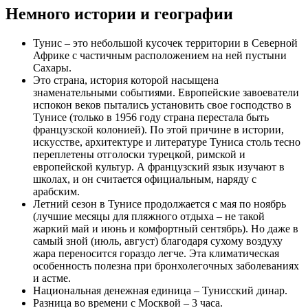
Немного истории и географии
Тунис – это небольшой кусочек территории в Северной
Африке с частичным расположением на ней пустыни
Сахары.
Это страна, история которой насыщена
знаменательными событиями. Европейские завоеватели
испокон веков пытались установить свое господство в
Тунисе (только в 1956 году страна перестала быть
французской колонией). По этой причине в истории,
искусстве, архитектуре и литературе Туниса столь тесно
переплетены отголоски турецкой, римской и
европейской культур. А французский язык изучают в
школах, и он считается официальным, наряду с
арабским.
Летний сезон в Тунисе продолжается с мая по ноябрь
(лучшие месяцы для пляжного отдыха – не такой
жаркий май и июнь и комфортный сентябрь). Но даже в
самый зной (июль, август) благодаря сухому воздуху
жара переносится гораздо легче. Эта климатическая
особенность полезна при бронхолегочных заболеваниях
и астме.
Национальная денежная единица – Тунисский динар.
Разница во времени с Москвой – 3 часа.