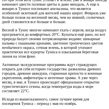
начинают цвести полевые цветы и даже миндаль. А еще к
январю в Тунисе поспевают апельсины, что является
особенной экзотикой для жителей наших широт. Февраль уже
больше похож на весенний месяц, чем на зимний, солнечных
дней становится все больше и больше.
Весной в Тунис многие начинают ехать с апреля, когда воздух
прогревается до комфортных 20°C. Купаться ещё рано, но вот
природа балует своими потрясающими видами: шикарные
пальмы с пышными кронами, цветение тропических цветов
необычного окраса, сочная зелень, в которой утопают
практически все курорты Туниса и изысканная береговая
линия на этом фоне.
Активные экскурсионные программы ждут страждущих
открыть для себя историю государства: развалины древних
городов, древние акведуки, старинные крепости и военные
укрепления, амфитеатры и античные храмы. А уже через
месяц, в мае, в Тунисе происходит официальное открытие
туристического сезона, когда температура воды в море
составляет 22°C.
Исходя из вышесказанного, самое лучшее время для
посещения Туниса – период с мая по ноябрь.