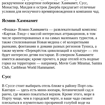
раскрученное курортное побережье: Хаммамет, Сусс,
Монастир, Махдия и остров Джерба предлагает отличные
условия для нескучного времяпровождения в компании чад.
Ясмин-Хаммамет
«Фишка» Ясмин-Хаммамета — развлекательный комплекс
«Картаж Лэнд» с массой интересных аттракционов, в том
числе ориентированных и на самых маленьких туристов, а
также стилизованная Новая медина с её колоритными
рынками, фонтанами и домами разных регионов Туниса, а
также музеем «Перекрёсток цивилизаций и культур» — это
будет интересно детям постарше. В северном Хаммамете
имеется аквапарк; кроме прочего, в ряде отелей есть водные
горки на территории — например, Movie Gate Miramar, Samira
Club, Caribbean World Hammamet.
Сусс
В Суссе стоит выбирать отель ближе к району Порт-эль-
Кантауи — здесь есть мини-зоопарк, ботанический сад и
ранчо, где можно покататься верхом. Кроме этого, море в
Порту чище, чем в городской черте, и ваше чадо сможет
плескаться в изумительно прозрачной голубой воде на