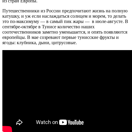
из стран Европы.
Путешественники из России предпочитают жизнь на полную
катушку, и уж если наслаждаться солнцем и морем, то делать
это по-максимуму — в самый пик жары — в июле-августе. В
сентябре-октябре в Тунисе количество наших
соотечественников заметно уменьшается, и опять появляются
европейцы. В мае созревают первые тунисские фрукты и
ягоды: клубника, дыни, цитрусовые.