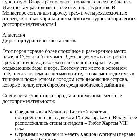
курортную. Вторая расположена поодаль в поселке Сканес.
Именно там расположены все отели для туристов. В
Монастире есть лишь парочку трех- и четырехзвездочных
отелей, яхтенная марина и несколько культурно-исторических
достопримечательностей.
Анастасия
Директор туристического агенства
Этот город гораздо более спокойное и размеренное место,
нежели Сусс или Хаммамет. Здесь редко можно встретить
громкие ночные дискотеки и постоянно открытые для
отдыхающих бары и кафе. Поэтому это место в основном
предпочитают семьи с детьми или те, кто желает отдохнуть в
тишине и покое. Рядом с городом есть небольшие острова,
которые пользуются спросом среди любителей дайвинга.
Специфика курортного городка и популярные местные
достопримечательности:
Средневековая Медина с Великой мечетью,
построенной еще в далеком IX века арабами. Вокруг нее
расположились стены цитадели – Рибат Хартем VIII
века;
Огромный мавзолей и мечеть Хабиба Бургибы (первый
президент Туниса);