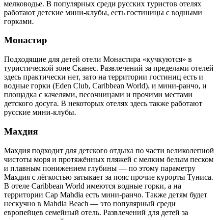
мелководье. В популярных среди русских туристов отелях
работают детские мини-клубы, есть гостиницы с водными
горками.
Монастир
Подходящие для детей отели Монастира «кучкуются» в
туристической зоне Сканес. Развлечений за пределами отелей
здесь практически нет, зато на территории гостиниц есть и
водные горки (Eden Club, Caribbean World), и мини-ранчо, и
площадка с качелями, песочницами и прочими местами
детского досуга. В некоторых отелях здесь также работают
русские мини-клубы.
Махдия
Махдия подходит для детского отдыха по части великолепной
чистоты моря и протяжённых пляжей с мелким белым песком
и плавным понижением глубины — по этому параметру
Махдия с лёгкостью затыкает за пояс прочие курорты Туниса.
В отеле Caribbean World имеются водные горки, а на
территории Cap Mahdia есть мини-ранчо. Также детям будет
нескучно в Mahdia Beach — это популярный среди
европейцев семейный отель. Развлечений для детей за