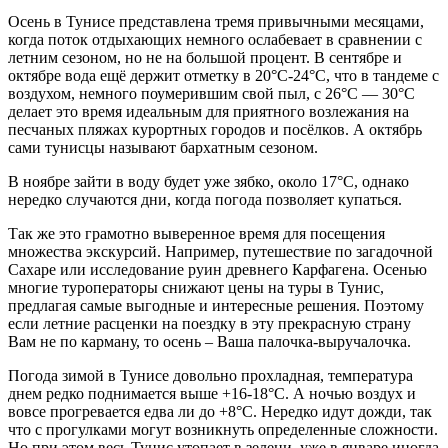
Осень в Тунисе представлена тремя привычными месяцами,
когда поток отдыхающих немного ослабевает в сравнении с
летним сезоном, но не на большой процент. В сентябре и
октябре вода ещё держит отметку в 20°C-24°C, что в тандеме с
воздухом, немного поумерившим свой пыл, с 26°C — 30°C
делает это время идеальным для приятного возлежания на
песчаных пляжах курортных городов и посёлков. А октябрь
сами тунисцы называют бархатным сезоном.
В ноябре зайти в воду будет уже зябко, около 17°C, однако
нередко случаются дни, когда погода позволяет купаться.
Так же это грамотно выверенное время для посещения
множества экскурсий. Например, путешествие по загадочной
Сахаре или исследование руин древнего Карфагена. Осенью
многие туроператоры снижают цены на туры в Тунис,
предлагая самые выгодные и интересные решения. Поэтому
если летние расценки на поездку в эту прекрасную страну
Вам не по карману, то осень – Ваша палочка-выручалочка.
Погода зимой в Тунисе довольно прохладная, температура
днем редко поднимается выше +16-18°C. А ночью воздух и
вовсе прогревается едва ли до +8°C. Нередко идут дожди, так
что с прогулками могут возникнуть определенные сложности.
Но при этом весь Тунис утопает в зелени, уже в январе иногда