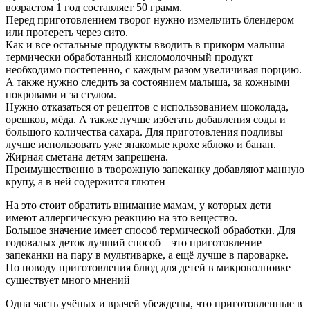
возрастом 1 год составляет 50 грамм.
Перед приготовлением творог нужно измельчить блендером
или протереть через сито.
Как и все остальные продукты вводить в прикорм малыша
термически обработанный кисломолочный продукт
необходимо постепенно, с каждым разом увеличивая порцию.
А также нужно следить за состоянием малыша, за кожными
покровами и за стулом.
Нужно отказаться от рецептов с использованием шоколада,
орешков, мёда. А также лучше избегать добавления соды и
большого количества сахара. Для приготовления подливы
лучше использовать уже знакомые крохе яблоко и банан.
Жирная сметана детям запрещена.
Преимущественно в творожную запеканку добавляют манную
крупу, а в ней содержится глютен
На это стоит обратить внимание мамам, у которых дети
имеют аллергическую реакцию на это вещество.
Большое значение имеет способ термической обработки. Для
годовалых деток лучший способ – это приготовление
запеканки на пару в мультиварке, а ещё лучше в пароварке.
По поводу приготовления блюд для детей в микроволновке
существует много мнений
Одна часть учёных и врачей убеждены, что приготовленные в