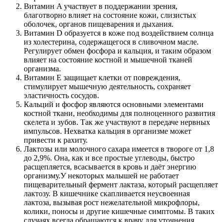
Витамин A участвует в поддержании зрения,
благотворно влияет на состояние кожи, слизистых
оболочек, органов пищеварения и дыхания.
Витамин D образуется в коже под воздействием солнца
из холестерина, содержащегося в сливочном масле.
Регулирует обмен фосфора и кальция, и таким образом
влияет на состояние костной и мышечной тканей
организма.
Витамин E защищает клетки от повреждения,
стимулирует мышечную деятельность, сохраняет
эластичность сосудов.
Кальций и фосфор являются основными элементами
костной ткани, необходимы для полноценного развития
скелета и зубов. Так же участвуют в передаче нервных
импульсов. Нехватка кальция в организме может
привести к рахиту.
Лактозы или молочного сахара имеется в твороге от 1,8
до 2,9%. Она, как и все простые углеводы, быстро
расщепляется, всасывается в кровь и даёт энергию
организму.У некоторых малышей не работает
пищеварительный фермент лактаза, который расщепляет
лактозу. В кишечнике скапливается неусвоенная
лактоза, вызывая рост нежелательной микрофлоры,
колики, поносы и другие кишечные симптомы. В таких
случаях всегда обращаются к врачу для уточнения