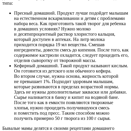
типа:
Пресный домашний. Продукт лучше подойдет малышам
на естественном вскармливании и детям с проблемами
набора веса. Как приготовить такой творог для ребенка
в домашних условиях? Нужно молоко
и десятипроцентный раствор хлористого кальция,
который доступен в аптеках. На литр молока
приходится порядка 19 мл вещества. Смешав
ингредиенты, довести смесь до кипения. После того, как
содержимое кастрюли охладится, следует процедить его,
отделив сыворотку от творожной массы.
Кефирный домашний. Такой продукт называют кислым.
Он готовится из детского или обычного кефира.
Во втором случае, нужна основа, жирность которой
не превышает 1%. Подходит здоровым малышам,
которые развиваются в пределах возрастной нормы.
Здесь не нужны дополнительные закваски или добавки.
Сырье наливается в банку и кипит на водяной бане.
После того как в емкости появляются творожные
хлопья, нужно процедить получившуюся смесь
и поместить под пресс. Таким способом можно
получить примерно 50 г творога из 100 г сырья.
Бывалые мамы делятся и своими рецептами домашнего