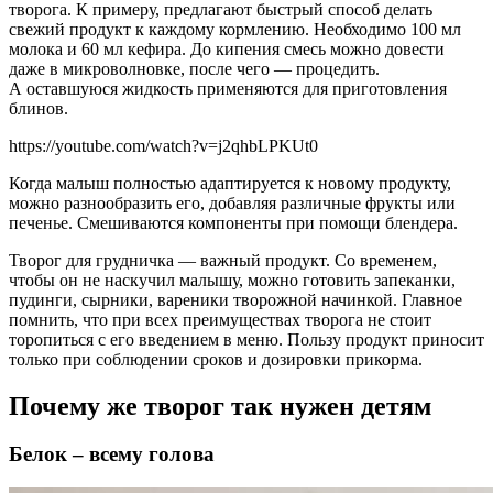
творога. К примеру, предлагают быстрый способ делать
свежий продукт к каждому кормлению. Необходимо 100 мл
молока и 60 мл кефира. До кипения смесь можно довести
даже в микроволновке, после чего — процедить.
А оставшуюся жидкость применяются для приготовления
блинов.
https://youtube.com/watch?v=j2qhbLPKUt0
Когда малыш полностью адаптируется к новому продукту,
можно разнообразить его, добавляя различные фрукты или
печенье. Смешиваются компоненты при помощи блендера.
Творог для грудничка — важный продукт. Со временем,
чтобы он не наскучил малышу, можно готовить запеканки,
пудинги, сырники, вареники творожной начинкой. Главное
помнить, что при всех преимуществах творога не стоит
торопиться с его введением в меню. Пользу продукт приносит
только при соблюдении сроков и дозировки прикорма.
Почему же творог так нужен детям
Белок – всему голова