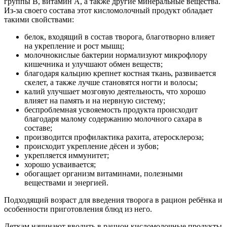
группы В, витамин А, а также другие минеральные вещества.
Из-за своего состава этот кисломолочный продукт обладает
такими свойствами:
белок, входящий в состав творога, благотворно влияет
на укрепление и рост мышц;
молочнокислые бактерии нормализуют микрофлору
кишечника и улучшают обмен веществ;
благодаря кальцию крепнет костная ткань, развивается
скелет, а также лучше становятся ногти и волосы;
калий улучшает мозговую деятельность, что хорошо
влияет на память и на нервную систему;
беспроблемная усвояемость продукта происходит
благодаря малому содержанию молочного сахара в
составе;
производится профилактика рахита, атеросклероза;
происходит укрепление дёсен и зубов;
укрепляется иммунитет;
хорошо усваивается;
обогащает организм витаминами, полезными
веществами и энергией.
Подходящий возраст для введения творога в рацион ребёнка и
особенности приготовления блюд из него.
Деткам начинают вводить в рацион кисломолочные продукты