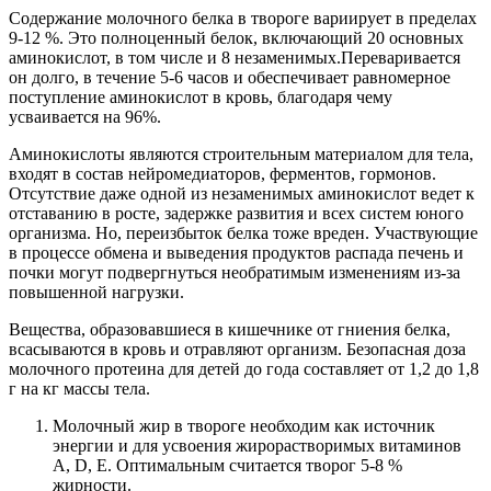
Содержание молочного белка в твороге вариирует в пределах
9-12 %. Это полноценный белок, включающий 20 основных
аминокислот, в том числе и 8 незаменимых.Переваривается
он долго, в течение 5-6 часов и обеспечивает равномерное
поступление аминокислот в кровь, благодаря чему
усваивается на 96%.
Аминокислоты являются строительным материалом для тела,
входят в состав нейромедиаторов, ферментов, гормонов.
Отсутствие даже одной из незаменимых аминокислот ведет к
отставанию в росте, задержке развития и всех систем юного
организма. Но, переизбыток белка тоже вреден. Участвующие
в процессе обмена и выведения продуктов распада печень и
почки могут подвергнуться необратимым изменениям из-за
повышенной нагрузки.
Вещества, образовавшиеся в кишечнике от гниения белка,
всасываются в кровь и отравляют организм. Безопасная доза
молочного протеина для детей до года составляет от 1,2 до 1,8
г на кг массы тела.
Молочный жир в твороге необходим как источник
энергии и для усвоения жирорастворимых витаминов
A, D, E. Оптимальным считается творог 5-8 %
жирности.