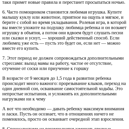
таки примет новые правила и перестанет просыпаться ночью.
6. Часто помощником становится любимая игрушка. Купите
малышу куклу или животное, приятное на ощупь и мягкое, и
берите с собой во время укладывания. Ролевая игра, в которой
вы вместе уложите на подушку любимца ребенка и он возьмет
игрушку в объятия, а потом они вдвоем будут слушать песни
или сказки и уснут, — хороший действенный способ. Если
любимец уже есть — пусть это будет он, если нет — можно
вместе его купить.
7. Этот период не должен сопровождаться дополнительными
стрессами: выход мамы на работу, частое ее отсутствие,
отучение от соски или приучение к горшку
В возрасте от 9 месяцев до 1,5 года в развитии ребенка
происходит много важного: прорезывание клыков, переход на
один дневной сон, осваивание самостоятельной ходьбы. Это
непростые испытания, и усложнять их дополнительными
нагрузками ни к чему
А вот что необходимо — давать ребенку максимум внимания
и ласки. Пусть он осознает, что в отношениях ничего не
поменялось, просто он осваивает очередной этап взросления.
8. Специалистами не рекомендуется замещать грудные