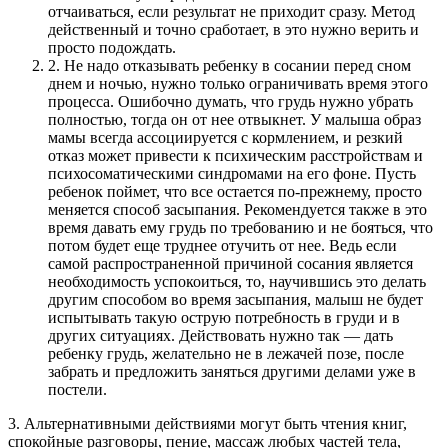
отчаиваться, если результат не приходит сразу. Метод
действенный и точно сработает, в это нужно верить и
просто подождать.
2. Не надо отказывать ребенку в сосании перед сном
днем и ночью, нужно только ограничивать время этого
процесса. Ошибочно думать, что грудь нужно убрать
полностью, тогда он от нее отвыкнет. У малыша образ
мамы всегда ассоциируется с кормлением, и резкий
отказ может привести к психическим расстройствам и
психосоматическими синдромами на его фоне. Пусть
ребенок поймет, что все остается по-прежнему, просто
меняется способ засыпания. Рекомендуется также в это
время давать ему грудь по требованию и не бояться, что
потом будет еще труднее отучить от нее. Ведь если
самой распространенной причиной сосания является
необходимость успокоиться, то, научившись это делать
другим способом во время засыпания, малыш не будет
испытывать такую острую потребность в груди и в
других ситуациях. Действовать нужно так — дать
ребенку грудь, желательно не в лежачей позе, после
забрать и предложить заняться другими делами уже в
постели.
3. Альтернативными действиями могут быть чтения книг,
спокойные разговоры, пение, массаж любых частей тела,