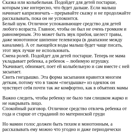
Сказка или колыбельная. Подойдет для детей постарше,
которым уже интересно, что будет дальше. Если малыш
начинает капризничать – прерывайте сказку и не продолжайте
рассказывать, пока он не успокоится.
Белый шум. Отличное успокаивающее средство для детей
любого возраста. Главное, чтобы он был не очень громким и
равномерным. Это может быть звук прибоя, шелест травы,
даже монотонное шипение телевизора (в диапазоне между
каналами). А от льющейся воды малыш будет чаще писать,
этот звук лучше не использовать.
Смена ролей. Подойдет для детей постарше. Теперь не мама
укладывает ребенка, а ребенок – любимую игрушку.
Укачивает, обнимает, поет ей колыбельную и сам вместе с ней
засыпает.
Свить гнездышко. Эта форма засыпания нравится многим
деткам, потому что в таком «гнездышке» из одеялок он
чувствует себя почти так же комфортно, как в объятиях мамы
Важно следить, чтобы ребенку не было там слишком жарко и
не накрывать лицо.
Спокойный разговор. Отличное средство отвлечь ребенка от
года и старше от страданий по материнской груди
Но мамин голос должен быть тихим и монотонным, а
рассказывать ему можно что угодно и даже периодически