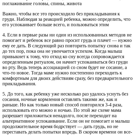
поглаживание головы, спины, живота
Важно, чтобы все это происходило без прикладывания к
груди. Наблюдая за реакцией ребенка, можно определить, что
его успокаивает больше всего, и пользоваться этим
4. Если в первые разы ни один из использованных методов не
помогает и ребенок все равно просит грудь и плачет — нужно
ему ее дать. В следующий раз повторить попытку снова и так
до тех пор, пока она не увенчается успехом. Когда малыш
привыкнет к тому, что отход ко сну всегда сопровождается
определенным ритуалом, он начнет успокаиваться без груди
во рту. Ведь теперь ассоциацией со сном будет не сосание, а
что-то новое. Тогда маме нужно постепенно переходить к
комфортным для двоих действиям сразу, без предварительного
прикладывания.
5. До того, как ребенку уже несколько раз удалось уснуть без
сосания, ночные кормления оставлять такими же, как и
раньше. Но как только новый способ повторился 3-4 раза,
использовать его можно и ночью. По этой же схеме мама
разрешает приложиться ненадолго, после переходит на
альтернативное успокаивание. Если он не помогает и малыш
продолжительное время бодрствует — дать грудь, но не
переставать делать попытки впредь. В скором времени он все-