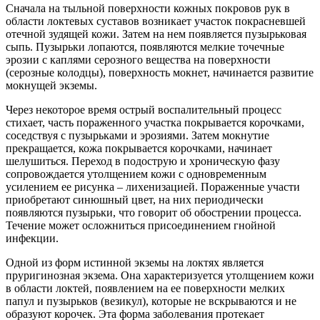
Сначала на тыльной поверхности кожных покровов рук в
области локтевых суставов возникает участок покрасневшей
отечной зудящей кожи. Затем на нем появляется пузырьковая
сыпь. Пузырьки лопаются, появляются мелкие точечные
эрозии с каплями серозного вещества на поверхности
(серозные колодцы), поверхность мокнет, начинается развитие
мокнущей экземы.
Через некоторое время острый воспалительный процесс
стихает, часть пораженного участка покрывается корочками,
соседствуя с пузырьками и эрозиями. Затем мокнутие
прекращается, кожа покрывается корочками, начинает
шелушиться. Переход в подострую и хроническую фазу
сопровождается утолщением кожи с одновременным
усилением ее рисунка – лихенизацией. Пораженные участи
приобретают синюшный цвет, на них периодически
появляются пузырьки, что говорит об обострении процесса.
Течение может осложниться присоединением гнойной
инфекции.
Одной из форм истинной экземы на локтях является
пруригинозная экзема. Она характеризуется утолщением кожи
в области локтей, появлением на ее поверхности мелких
папул и пузырьков (везикул), которые не вскрываются и не
образуют корочек. Эта форма заболевания протекает