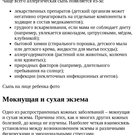
Чаще всего аллергическая сыпь появляется из-за:
лекарственных препаратов (детский организм может
негативно отреагировать на отдельные компоненты в
ходящие в состав медикаментов);
грудного вскармливания, если мама не соблюдает диету
(например, увлекается шоколадом, цитрусовыми, мёдом,
клубникой);
бытовой химии (стирального порошка, детского мыла
или детского крема, жидкости для мытья посуды);
аллергодерматозов (растений или животных, колючих
или ядовитых);
природных факторов (например, длительного
пребывания на солнце);
инфекции (неклеточных инфекционных агентов).
Сыпь на лице ребенка фото
Мокнущая и сухая экзема
Одно из распространенных кожных заболеваний – мокнущая
и сухая экзема. Причины этих, как и многих других кожных
болезней, до конца не изучены. Наиболее четкая взаимосвязь
установлена между возникновением экземы и различными
физическими и эмоциональными стрессами.