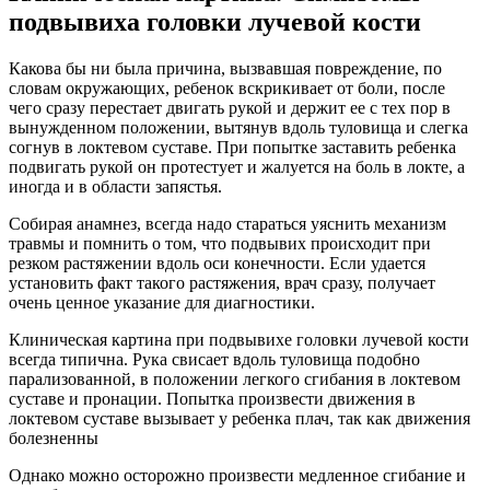
подвывиха головки лучевой кости
Какова бы ни была причина, вызвавшая по­вреждение, по
словам окружающих, ребенок вскрикивает от боли, после
чего сразу перестает двигать рукой и держит ее с тех пор в
вынужденном положении, вытянув вдоль туловища и слегка
согнув в локтевом суставе. При попытке заста­вить ребенка
подвигать рукой он протестует и жалуется на боль в локте, а
иногда и в области запястья.
Собирая анамнез, всегда надо стараться уяснить механизм
травмы и помнить о том, что подвывих происходит при
резком растяжении вдоль оси конечности. Если удается
установить факт такого растяжения, врач сра­зу, получает
очень ценное указание для диагностики.
Клиническая картина при подвывихе головки лучевой кости
всегда типична. Рука свисает вдоль туловища подобно
парализованной, в положении легкого сгибания в локтевом
суста­ве и пронации. Попытка произвести движения в
локтевом суставе вызывает у ребенка плач, так как движения
болезненны
Однако можно осторожно произвести медленное сгибание и