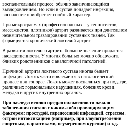
воспалительный процесс, обычно заканчивающийся
выздоровлением. Но если в сустав попадает инфекция,
воспаление приобретает гнойный характер.
При микротравмах (профессиональных – у теннисистов,
массажистов, плотников) артрит развивается при длительном
незначительном травмировании суставных тканей. Так
формируется хронический локтевой артрит.
В развитии локтевого артрита большое значение придается
наследственности. У многих больных можно обнаружить
близких родственников с аналогичной патологией.
Причиной артрита локтевого сустава иногда бывает
инфекция. Локоть часто вовлекается в патологический
процесс при гонорее. Локоть может воспаляться при подагре,
различных гормональных нарушениях, болезнях крови,
желудка и других внутренних органов.
При наследственной предрасположенности начало
заболевания связано с каким-либо провоцирующим
фактором: простудой, перенесенной инфекцией, стрессом,
острой интоксикацией (например, при злоупотреблении
спиртным, наркотиками, неумеренном курении) и т.д.