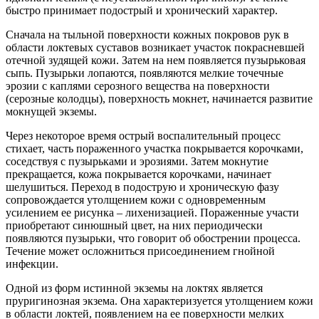
быстро принимает подострый и хронический характер.
Сначала на тыльной поверхности кожных покровов рук в
области локтевых суставов возникает участок покрасневшей
отечной зудящей кожи. Затем на нем появляется пузырьковая
сыпь. Пузырьки лопаются, появляются мелкие точечные
эрозии с каплями серозного вещества на поверхности
(серозные колодцы), поверхность мокнет, начинается развитие
мокнущей экземы.
Через некоторое время острый воспалительный процесс
стихает, часть пораженного участка покрывается корочками,
соседствуя с пузырьками и эрозиями. Затем мокнутие
прекращается, кожа покрывается корочками, начинает
шелушиться. Переход в подострую и хроническую фазу
сопровождается утолщением кожи с одновременным
усилением ее рисунка – лихенизацией. Пораженные участи
приобретают синюшный цвет, на них периодически
появляются пузырьки, что говорит об обострении процесса.
Течение может осложниться присоединением гнойной
инфекции.
Одной из форм истинной экземы на локтях является
пруригинозная экзема. Она характеризуется утолщением кожи
в области локтей, появлением на ее поверхности мелких