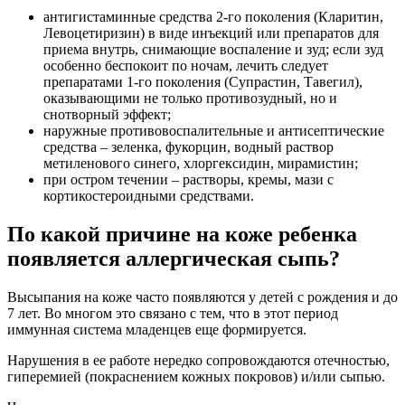
антигистаминные средства 2-го поколения (Кларитин,
Левоцетиризин) в виде инъекций или препаратов для
приема внутрь, снимающие воспаление и зуд; если зуд
особенно беспокоит по ночам, лечить следует
препаратами 1-го поколения (Супрастин, Тавегил),
оказывающими не только противозудный, но и
снотворный эффект;
наружные противовоспалительные и антисептические
средства – зеленка, фукорцин, водный раствор
метиленового синего, хлоргексидин, мирамистин;
при остром течении – растворы, кремы, мази с
кортикостероидными средствами.
По какой причине на коже ребенка
появляется аллергическая сыпь?
Высыпания на коже часто появляются у детей с рождения и до
7 лет. Во многом это связано с тем, что в этот период
иммунная система младенцев еще формируется.
Нарушения в ее работе нередко сопровождаются отечностью,
гиперемией (покраснением кожных покровов) и/или сыпью.