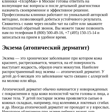
клиники «ПсорМак» в Москве готовы ответить на
волнующие вас вопросы и после детальной диагностики
назначить своевременное и эффективное решение.
Профессионалы клиники работают по уникальной авторской
методике, позволяющей добиться устойчивого результата.
Свяжитесь с нами через онлайн чат на сайте или закажите
бесплатный обратный звонок. Вы можете также позвонить
нам по телефонам 8 (800) 500-49-16, +7 (495) 150-15-14 и
записаться на прием в удобное время.
Экзема (атопический дерматит)
Экзема — это хроническое заболевание при котором кожа
краснеет, растрескивается, чешется, на её поверхность
выступает жидкость, образуя очаги мокнутия. Наиболее
распространенный вид экземы — атопический дерматит. У
детей до 6 месяцев это заболевание часто связано с аллергией
на молоко или яйца.
Атопический дерматит обычно начинается у новорожденных
с покраснения и зуда кожи волосистой части головы и лица, а
также тела. У детей постарше экзема проявляется сыпью в
кожных складках, например, под коленями,в локтевых сгибах
и др. Иногда атопический дерматит не проходит и у взрослых.
Некоторое облегчение при экземе ребенку может дать