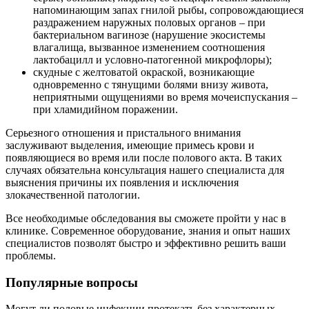
напоминающим запах гнилой рыбы, сопровождающиеся
раздражением наружных половых органов – при
бактериальном вагинозе (нарушение экосистемы
влагалища, вызванное изменением соотношения
лактобацилл и условно-патогенной микрофлоры);
скудные с желтоватой окраской, возникающие
одновременно с тянущими болями внизу живота,
неприятными ощущениями во время мочеиспускания –
при хламидийном поражении.
Серьезного отношения и пристального внимания
заслуживают выделения, имеющие примесь крови и
появляющиеся во время или после полового акта. В таких
случаях обязательна консультация нашего специалиста для
выяснения причины их появления и исключения
злокачественной патологии.
Все необходимые обследования вы сможете пройти у нас в
клинике. Современное оборудование, знания и опыт наших
специалистов позволят быстро и эффективно решить ваши
проблемы.
Популярные вопросы
Могут ли половые инфекции протекать без характерных