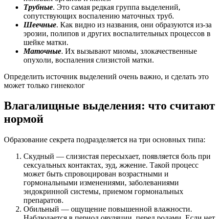
Трубные
. Это самая редкая группа выделений,
сопутствующих воспалению маточных труб.
Шеечные
. Как видно из названия, они образуются из-за
эрозии, полипов и других воспалительных процессов в
шейке матки.
Маточные
. Их вызывают миомы, злокачественные
опухоли, воспаления слизистой матки.
Определить источник выделений очень важно, и сделать это
может только гинеколог
Влагалищные выделения: что считают
нормой
Образование секрета подразделяется на три основных типа:
Скудный — слизистая пересыхает, появляется боль при
сексуальных контактах, зуд, жжение. Такой процесс
может быть спровоцирован возрастными и
гормональными изменениями, заболеваниями
эндокринной системы, приемом гормональных
препаратов.
Обильный — ощущение повышенной влажности.
Наблюдается в период овуляции, перед родами. Если нет