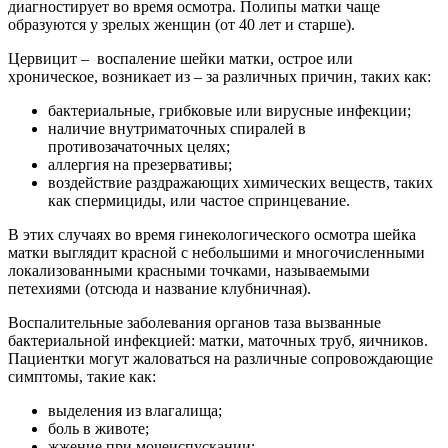
диагностирует во время осмотра. Полипы матки чаще
образуются у зрелых женщин (от 40 лет и старше).
Цервицит – воспаление шейки матки, острое или
хроническое, возникает из – за различных причин, таких как:
бактериальные, грибковые или вирусные инфекции;
наличие внутриматочных спиралей в
противозачаточных целях;
аллергия на презервативы;
воздействие раздражающих химических веществ, таких
как спермициды, или частое спринцевание.
В этих случаях во время гинекологического осмотра шейка
матки выглядит красной с небольшими и многочисленными
локализованными красными точками, называемыми
петехиями (отсюда и название клубничная).
Воспалительные заболевания органов таза вызванные
бактериальной инфекцией: матки, маточных труб, яичников.
Пациентки могут жаловаться на различные сопровождающие
симптомы, такие как:
выделения из влагалища;
боль в животе;
жжение при мочеиспускании;