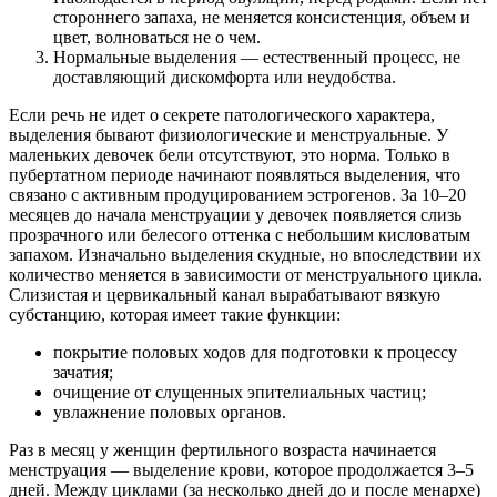
стороннего запаха, не меняется консистенция, объем и
цвет, волноваться не о чем.
Нормальные выделения — естественный процесс, не
доставляющий дискомфорта или неудобства.
Если речь не идет о секрете патологического характера,
выделения бывают физиологические и менструальные. У
маленьких девочек бели отсутствуют, это норма. Только в
пубертатном периоде начинают появляться выделения, что
связано с активным продуцированием эстрогенов. За 10–20
месяцев до начала менструации у девочек появляется слизь
прозрачного или белесого оттенка с небольшим кисловатым
запахом. Изначально выделения скудные, но впоследствии их
количество меняется в зависимости от менструального цикла.
Слизистая и цервикальный канал вырабатывают вязкую
субстанцию, которая имеет такие функции:
покрытие половых ходов для подготовки к процессу
зачатия;
очищение от слущенных эпителиальных частиц;
увлажнение половых органов.
Раз в месяц у женщин фертильного возраста начинается
менструация — выделение крови, которое продолжается 3–5
дней. Между циклами (за несколько дней до и после менархе)