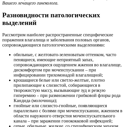
Вашего лечащего гинеколога.
Разновидности патологических
выделений
Рассмотрим наиболее распространенные специфические
поражения влагалища и заболевания половых органов,
сопровождающиеся патологическими выделениями:
обильные, с желтовато-зеленоватым оттенком, часто
пенящиеся, имеющие неприятный запах,
сопровождающиеся ощущением жжения во влагалище,
дискомфортом при мочеиспускании – при
инфицировании трихомонадой влагалищной;
крошащиеся белые или светло-желтые, плотно
прилипающие к слизистой, собирающиеся в
творожистую массу, вызывающие зуд и резкую
гиперемию – при размножении грибковой флоры рода
Кандида (молочница);
гнойные или слизисто-гнойные, появляющиеся
параллельно с болями при мочеиспускании, жжением в
области наружного отверстия мочеиспускательного
канала – при заражении гонококковой инфекцией;
серые, обильные, жидкие, со специфическим запахом,