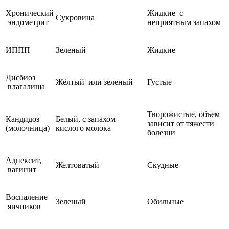
Хронический
Жидкие с
Сукровица
эндометрит
неприятным запахом
ИППП
Зеленый
Жидкие
Дисбиоз
Жёлтый или зеленый
Густые
влагалища
Творожистые, объем
Кандидоз
Белый, с запахом
зависит от тяжести
(молочница)
кислого молока
болезни
Аднексит,
Желтоватый
Скудные
вагинит
Воспаление
Зеленый
Обильные
яичников