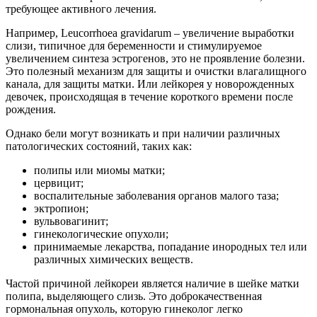
требующее активного лечения.
Например, Leucorrhoea gravidarum – увеличение выработки
слизи, типичное для беременности и стимулируемое
увеличением синтеза эстрогенов, это не проявление болезни.
Это полезный механизм для защиты и очистки влагалищного
канала, для защиты матки. Или лейкорея у новорожденных
девочек, происходящая в течение короткого времени после
рождения.
Однако бели могут возникать и при наличии различных
патологических состояний, таких как:
полипы или миомы матки;
цервицит;
воспалительные заболевания органов малого таза;
эктропион;
вульвовагинит;
гинекологические опухоли;
принимаемые лекарства, попадание инородных тел или
различных химических веществ.
Частой причиной лейкореи является наличие в шейке матки
полипа, выделяющего слизь. Это доброкачественная
гормональная опухоль, которую гинеколог легко