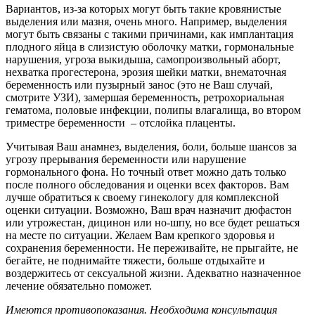
Вариантов, из-за которых могут быть такие кровянистые
выделения или мазня, очень много. Например, выделения
могут быть связаны с такими причинами, как имплантация
плодного яйца в слизистую оболочку матки, гормональные
нарушения, угроза выкидыша, самопроизвольный аборт,
нехватка прогестерона, эрозия шейки матки, внематочная
беременность или пузырный занос (это не Ваш случай,
смотрите УЗИ), замершая беременность, ретрохориальная
гематома, половые инфекции, полипы влагалища, во втором
триместре беременности – отслойка плаценты.
Учитывая Ваш анамнез, выделения, боли, больше шансов за
угрозу прерывания беременности или нарушение
гормонального фона. Но точный ответ можно дать только
после полного обследования и оценки всех факторов. Вам
лучше обратиться к своему гинекологу для комплексной
оценки ситуации. Возможно, Ваш врач назначит дюфастон
или утрожестан, дицинон или но-шпу, но все будет решаться
на месте по ситуации. Желаем Вам крепкого здоровья и
сохранения беременности. Не переживайте, не прыгайте, не
бегайте, не поднимайте тяжести, больше отдыхайте и
воздержитесь от сексуальной жизни. Адекватно назначенное
лечение обязательно поможет.
Имеются противопоказания. Необходима консультация