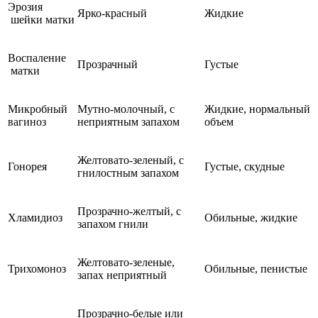
Эрозия
Ярко-красный
Жидкие
шейки матки
Воспаление
Прозрачный
Густые
матки
Микробный
Мутно-молочный, с
Жидкие, нормальный
вагиноз
неприятным запахом
объем
Желтовато-зеленый, с
Гонорея
Густые, скудные
гнилостным запахом
Прозрачно-желтый, с
Хламидиоз
Обильные, жидкие
запахом гнили
Желтовато-зеленые,
Трихомоноз
Обильные, пенистые
запах неприятный
Прозрачно-белые или