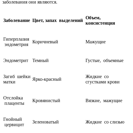
заболевания они являются.
Объем,
Заболевание
Цвет, запах выделений
консистенция
Гиперплазия
Коричневый
Мажущие
эндометрия
Эндометрит
Темный
Густые, объемные
Загиб шейки
Жидкие со
Ярко-красный
матки
сгустками крови
Отслойка
Кровянистый
Вязкие, мажущие
плаценты
Гнойный
Зеленоватый
Жидкие со слизью
цервицит