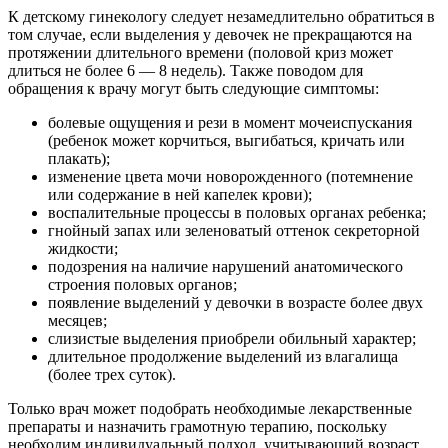
К детскому гинекологу следует незамедлительно обратиться в
том случае, если выделения у девочек не прекращаются на
протяжении длительного времени (половой криз может
длиться не более 6 — 8 недель). Также поводом для
обращения к врачу могут быть следующие симптомы:
болевые ощущения и рези в момент мочеиспускания
(ребенок может корчиться, выгибаться, кричать или
плакать);
изменение цвета мочи новорожденного (потемнение
или содержание в ней капелек крови);
воспалительные процессы в половых органах ребенка;
гнойный запах или зеленоватый оттенок секреторной
жидкости;
подозрения на наличие нарушений анатомического
строения половых органов;
появление выделений у девочки в возрасте более двух
месяцев;
слизистые выделения приобрели обильный характер;
длительное продолжение выделений из влагалища
(более трех суток).
Только врач может подобрать необходимые лекарственные
препараты и назначить грамотную терапию, поскольку
необходим индивидуальный подход, учитывающий возраст