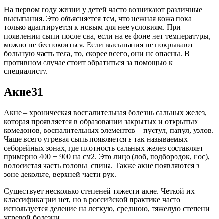
На первом году жизни у детей часто возникают различные
высыпания. Это объясняется тем, что нежная кожа пока
только адаптируется к новым для нее условиям. При
появлении сыпи после сна, если на ее фоне нет температуры,
можно не беспокоиться. Если высыпания не покрывают
большую часть тела, то, скорее всего, они не опасны. В
противном случае стоит обратиться за помощью к
специалисту.
Акне31
Акне – хроническая воспалительная болезнь сальных желез,
которая проявляется в образовании закрытых и открытых
комедонов, воспалительных элементов – пустул, папул, узлов.
Чаще всего угревая сыпь появляется в так называемых
себорейных зонах, где плотность сальных желез составляет
примерно 400 − 900 на см2. Это лицо (лоб, подбородок, нос),
волосистая часть головы, спина. Также акне появляются в
зоне декольте, верхней части рук.
Существует несколько степеней тяжести акне. Четкой их
классификации нет, но в российской практике часто
используется деление на легкую, среднюю, тяжелую степени
угревой болезни.