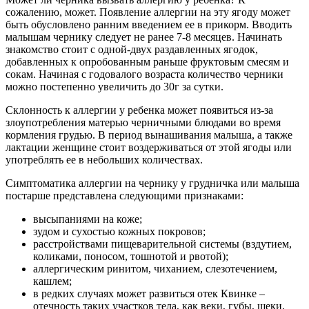
сожалению, может. Появление аллергии на эту ягоду может
быть обусловлено ранним введением ее в прикорм. Вводить
малышам чернику следует не ранее 7-8 месяцев. Начинать
знакомство стоит с одной-двух раздавленных ягодок,
добавленных к опробованным раньше фруктовым смесям и
сокам. Начиная с годовалого возраста количество черники
можно постепенно увеличить до 30г за сутки.
Склонность к аллергии у ребенка может появиться из-за
злоупотребления матерью черничными блюдами во время
кормления грудью. В период вынашивания малыша, а также
лактации женщине стоит воздерживаться от этой ягоды или
употреблять ее в небольших количествах.
Симптоматика аллергии на чернику у грудничка или малыша
постарше представлена следующими признаками:
высыпаниями на коже;
зудом и сухостью кожных покровов;
расстройствами пищеварительной системы (вздутием,
коликами, поносом, тошнотой и рвотой);
аллергическим ринитом, чиханием, слезотечением,
кашлем;
в редких случаях может развиться отек Квинке –
отечность таких участков тела, как веки, губы, щеки,