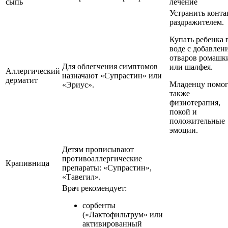
сыпь
лечение
Устранить конта
раздражителем.
Купать ребенка 
воде с добавлен
отваров ромашк
Для облегчения симптомов
или шалфея.
Аллергический
назначают «Супрастин» или
дерматит
Младенцу помог
«Эриус».
также
физиотерапия,
покой и
положительные
эмоции.
Детям прописывают
противоаллергические
Крапивница
препараты: «Супрастин»,
«Тавегил».
Врач рекомендует:
сорбенты
(«Лактофильтрум» или
активированный