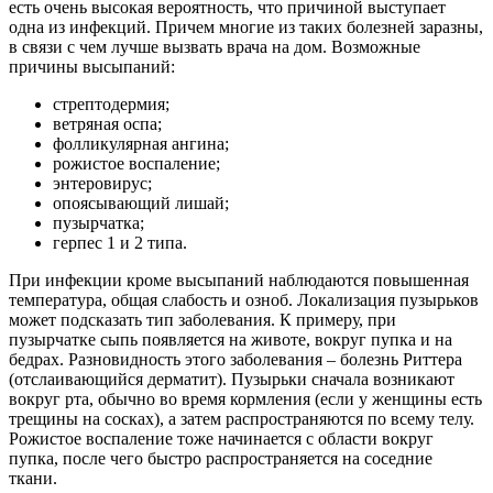
есть очень высокая вероятность, что причиной выступает
одна из инфекций. Причем многие из таких болезней заразны,
в связи с чем лучше вызвать врача на дом. Возможные
причины высыпаний:
стрептодермия;
ветряная оспа;
фолликулярная ангина;
рожистое воспаление;
энтеровирус;
опоясывающий лишай;
пузырчатка;
герпес 1 и 2 типа.
При инфекции кроме высыпаний наблюдаются повышенная
температура, общая слабость и озноб. Локализация пузырьков
может подсказать тип заболевания. К примеру, при
пузырчатке сыпь появляется на животе, вокруг пупка и на
бедрах. Разновидность этого заболевания – болезнь Риттера
(отслаивающийся дерматит). Пузырьки сначала возникают
вокруг рта, обычно во время кормления (если у женщины есть
трещины на сосках), а затем распространяются по всему телу.
Рожистое воспаление тоже начинается с области вокруг
пупка, после чего быстро распространяется на соседние
ткани.