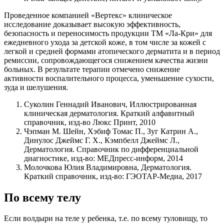
Проведенное компанией «Вертекс» клиническое
исследование доказывает высокую эффективность,
безопасность и переносимость продукции ТМ «Ла-Кри» для
ежедневного ухода за детской коже, в том числе за кожей с
легкой и средней формами атопического дерматита и в период
ремиссии, сопровождающегося снижением качества жизни
больных. В результате терапии отмечено снижение
активности воспалительного процесса, уменьшение сухости,
зуда и шелушения.
Суколин Геннадий Иванович, Иллюстрированная
клиническая дерматология. Краткий алфавитный
справочник, изд-во Люкс Принт, 2010
Чэпман М. Шейн, Хэбиф Томас П., Зуг Катрин А.,
Динулос Джеймс Г. Х., Кэмпбелл Джеймс Л.,
Дерматология. Справочник по дифференциальной
диагностике, изд-во: МЕДпресс-информ, 2014
Молочкова Юлия Владимировна, Дерматология.
Краткий справочник, изд-во: ГЭОТАР-Медиа, 2017
По всему телу
Если волдыри на теле у ребенка, т.е. по всему туловищу, то