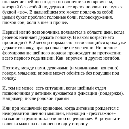
положение шейного отдела позвоночника во время сна,
который без особой поддержки все время норовит согнуться
буквой «зю». В дальнейшем это может повлечь за собой
целый букет проблем: головные боли, головокружения,
плохой сон, боли в шее и прочее.
Первый изгиб позвоночника появляется в области шеи, когда
ребенок начинает держать головку. В каком возрасте это
происходит? В 2 месяца нормально развивающийся кроха уже
держит головку, правда пока еще не уверенно. Но полное
формирование шейного лордоза происходит на протяжении
всего первого года жизни. Как, впрочем, и других изгибов.
Поэтому, между нами, девочками (и мальчиками, конечно),
говоря, младенец вполне может обойтись без подушки под
голову.
И, тем не менее, есть ситуации, когда шейный отдел
позвоночника у детишек нуждается в фиксации (поддержке).
Например, после родовой травмы.
Или при мышечной кривошее, когда дитеныш рождается с
недоразвитой шейной мышцей, имеющей «трехэтажное»
название «грудинно-ключично-сосцевидная». В результате
головка малыша наклонена в одну сторону.