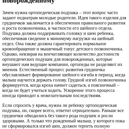
новорожденному
Зачем нужна ортопедическая подушка – этот вопрос часто
задают педиатрам молодые родители. Идея такого изделия для
грудничков заключается в обеспечении правильного развития
и роста позвоночника, в частности его шейного отдела.
Подушка должна поддерживать головку и шею ребенка,
обеспечивая сведение к минимуму нагрузки на шейный
отдел. Она также должна гарантировать нормальное
кровообращение и мышечный тонус детского позвоночника.
Однако, невзирая на впечатляющее количество достоинств
ортопедических подушек для новорожденных, которые
внушают нам ведущие компании, ортопеды не разделяют их
мнения. Естественный процесс развития грудничка
обуславливает формирование шейного изгиба в период, когда
малыш научится держать голову. Грудной изгиб позвоночника
формируется, когда кроха начнет садиться, а поясничный –
когда он будет учиться ходить. Ускорение этого процесса
иногда приводит к нежелательным последствиям.
Если спросить у врача, нужна ли ребенку ортопедическая
подушка, он, скорее всего, ответит отрицательно. Раньше все
груднички обходились без такого рода подушек и росли
здоровыми. А только что рожденный малыш, у которого пока
не сформировался изгиб шеи, должен терпеть полную