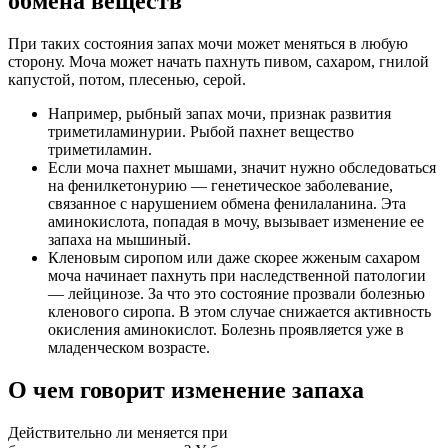
обмена веществ
При таких состояния запах мочи может меняться в любую
сторону. Моча может начать пахнуть пивом, сахаром, гнилой
капустой, потом, плесенью, серой.
Например, рыбный запах мочи, признак развития
триметиламинурии. Рыбой пахнет вещество
триметиламин.
Если моча пахнет мышами, значит нужно обследоваться
на фенилкетонурию — генетическое заболевание,
связанное с нарушением обмена фенилаланина. Эта
аминокислота, попадая в мочу, вызывает изменение ее
запаха на мышиный.
Кленовым сиропом или даже скорее жженым сахаром
моча начинает пахнуть при наследственной патологии
— лейцинозе. За что это состояние прозвали болезнью
кленового сиропа. В этом случае снижается активность
окисления аминокислот. Болезнь проявляется уже в
младенческом возрасте.
О чем говорит изменение запаха
Действительно ли меняется при