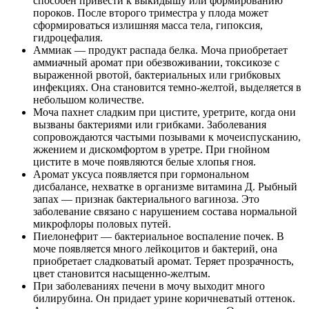
способен привести к выкидышу или формированию
пороков. После второго триместра у плода может
сформироваться излишняя масса тела, гипоксия,
гидроцефалия.
Аммиак — продукт распада белка. Моча приобретает
аммиачный аромат при обезвоживании, токсикозе с
выраженной рвотой, бактериальных или грибковых
инфекциях. Она становится темно-желтой, выделяется в
небольшом количестве.
Моча пахнет сладким при цистите, уретрите, когда они
вызваны бактериями или грибками. Заболевания
сопровождаются частыми позывами к мочеиспусканию,
жжением и дискомфортом в уретре. При гнойном
цистите в моче появляются белые хлопья гноя.
Аромат уксуса появляется при гормональном
дисбалансе, нехватке в организме витамина Д. Рыбный
запах — признак бактериального вагиноза. Это
заболевание связано с нарушением состава нормальной
микрофлоры половых путей.
Пиелонефрит — бактериальное воспаление почек. В
моче появляется много лейкоцитов и бактерий, она
приобретает сладковатый аромат. Теряет прозрачность,
цвет становится насыщенно-желтым.
При заболеваниях печени в мочу выходит много
билирубина. Он придает урине коричневатый оттенок.