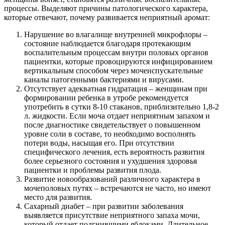
процессы. Выделяют причины патологического характера,
которые отвечают, почему развивается неприятный аромат:
Нарушение во влагалище внутренней микрофлоры –
состояние наблюдается благодаря протекающим
воспалительным процессам внутри половых органов
пациентки, которые провоцируются инфицированием
вертикальным способом через мочеиспускательные
каналы патогенными бактериями и вирусами.
Отсутствует адекватная гидратация – женщинам при
формировании ребенка в утробе рекомендуется
употребить в сутки 8-10 стаканов, приблизительно 1,8-2
л. жидкости. Если моча отдает неприятным запахом и
после диагностике свидетельствует о повышенном
уровне соли в составе, то необходимо восполнять
потери воды, насыщая его. При отсутствии
специфического лечения, есть вероятность развития
более серьезного состояния и ухудшения здоровья
пациентки и проблемы развития плода.
Развитие новообразований различного характера в
мочеполовых путях – встречаются не часто, но имеют
место для развития.
Сахарный диабет – при развитии заболевания
выявляется присутствие неприятного запаха мочи,
который отдает подгнившими яблоками. Длительное