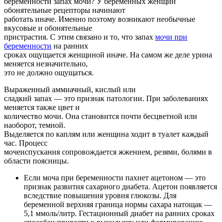
беременности запах мочи? У беременных женщин
обонятельные рецепторы начинают
работать иначе. Именно поэтому возникают необычные
вкусовые и обонятельные
пристрастия. С этим связано и то, что запах
мочи при
беременности
на ранних
сроках ощущается женщиной иначе. На самом же деле урина
меняется незначительно,
это не должно ощущаться.
Выраженный аммиачный, кислый или
сладкий запах — это признак патологии. При заболеваниях
меняется также цвет и
количество мочи. Она становится почти бесцветной или
наоборот, темной.
Выделяется по каплям или женщина ходит в туалет каждый
час. Процесс
мочеиспускания сопровождается жжением, резями, болями в
области поясницы.
Если моча при беременности пахнет ацетоном — это
признак развития сахарного диабета. Ацетон появляется
вследствие повышения уровня глюкозы. Для
беременной верхняя граница нормы сахара натощак —
5,1 ммоль/литр. Гестационный диабет на ранних сроках