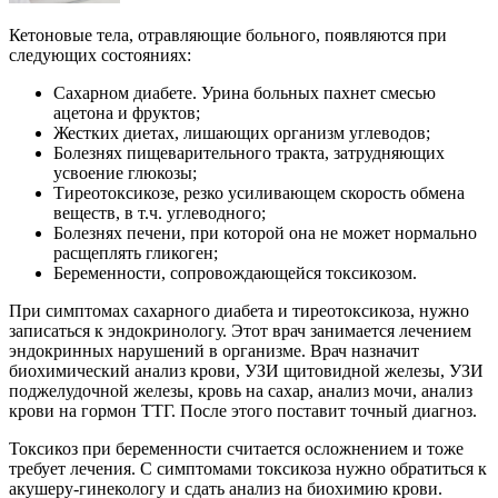
Кетоновые тела, отравляющие больного, появляются при
следующих состояниях:
Сахарном диабете. Урина больных пахнет смесью
ацетона и фруктов;
Жестких диетах, лишающих организм углеводов;
Болезнях пищеварительного тракта, затрудняющих
усвоение глюкозы;
Тиреотоксикозе, резко усиливающем скорость обмена
веществ, в т.ч. углеводного;
Болезнях печени, при которой она не может нормально
расщеплять гликоген;
Беременности, сопровождающейся токсикозом.
При симптомах сахарного диабета и тиреотоксикоза, нужно
записаться к эндокринологу. Этот врач занимается лечением
эндокринных нарушений в организме. Врач назначит
биохимический анализ крови, УЗИ щитовидной железы, УЗИ
поджелудочной железы, кровь на сахар, анализ мочи, анализ
крови на гормон ТТГ. После этого поставит точный диагноз.
Токсикоз при беременности считается осложнением и тоже
требует лечения. С симптомами токсикоза нужно обратиться к
акушеру-гинекологу и сдать анализ на биохимию крови.