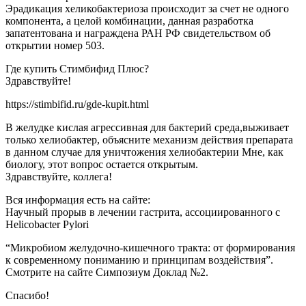
Эрадикация хеликобактериоза происходит за счет не одного
компонента, а целой комбинации, данная разработка
запатентована и награждена РАН РФ свидетельством об
открытии номер 503.
Где купить Стимбифид Плюс?
Здравствуйте!
https://stimbifid.ru/gde-kupit.html
В желудке кислая агрессивная для бактерий среда,выживает
только хелиобактер, объясните механизм действия препарата
в данном случае для уничтожения хелиобактерии Мне, как
биологу, этот вопрос остается открытым.
Здравствуйте, коллега!
Вся информация есть на сайте:
Научный прорыв в лечении гастрита, ассоциированного с
Helicobacter Pylori
“Микробиом желудочно-кишечного тракта: от формирования
к современному пониманию и принципам воздействия”.
Смотрите на сайте Симпозиум Доклад №2.
Спасибо!