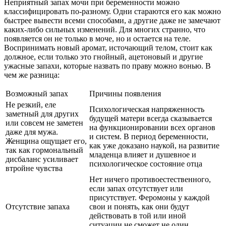
Неприятный запах мочи при беременности можно
классифицировать по-разному. Одни стараются его как можно
быстрее вывести всеми способами, а другие даже не замечают
каких-либо сильных изменений. Для многих странно, что
появляется он не только в моче, но и остается на теле.
Воспринимать новый аромат, источающий телом, стоит как
должное, если только это гнойный, ацетоновый и другие
ужасные запахи, которые назвать по праву можно вонью. В
чем же разница:
Возможный запах
Причины появления
Не резкий, еле
Психологическая напряженность
заметный для других
будущей матери всегда сказывается
или совсем не заметен
на функционировании всех органов
даже для мужа.
и систем. В период беременности,
Женщина ощущает его,
как уже доказано наукой, на развитие
так как гормональный
младенца влияет и душевное и
дисбаланс усиливает
психологическое состояние отца
втройне чувства
Нет ничего противоестественного,
если запах отсутствует или
присутствует. Феромоны у каждой
Отсутствие запаха
свои и понять, как они будут
действовать в той или иной
ситуации не сможет не один