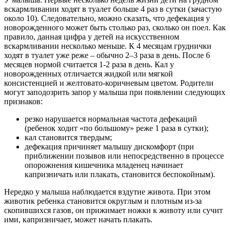
вскармливании ходят в туалет больше 4 раз в сутки (зачастую
около 10). Следовательно, можно сказать, что дефекация у
новорожденного может быть столько раз, сколько он поел. Как
правило, данная цифра у детей на искусственном
вскармливании несколько меньше. К 4 месяцам груднички
ходят в туалет уже реже – обычно 2–3 раза в день. После 6
месяцев нормой считается 1-2 раза в день. Кал у
новорожденных отличается жидкой или мягкой
консистенцией и желтовато-коричневым цветом. Родители
могут заподозрить запор у малыша при появлении следующих
признаков:
резко нарушается нормальная частота дефекаций
(ребенок ходит «по большому» реже 1 раза в сутки);
кал становится твердым;
дефекация причиняет малышу дискомфорт (при
приближении позывов или непосредственно в процессе
опорожнения кишечника младенец начинает
капризничать или плакать, становится беспокойным).
Нередко у малыша наблюдается вздутие живота. При этом
животик ребенка становится округлым и плотным из-за
скопившихся газов, он прижимает ножки к животу или сучит
ими, капризничает, может начать плакать.