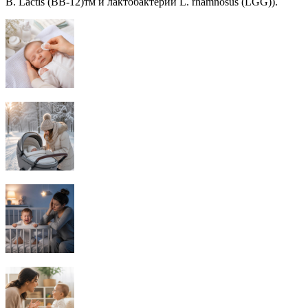
В. Lactis (BB-12)тм и лактобактерии L. rhamnosus (LGG)).