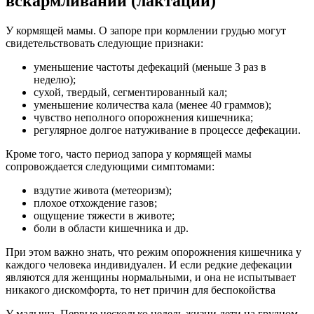
вскармливании (лактации)
У кормящей мамы. О запоре при кормлении грудью могут
свидетельствовать следующие признаки:
уменьшение частоты дефекаций (меньше 3 раз в
неделю);
сухой, твердый, сегментированный кал;
уменьшение количества кала (менее 40 граммов);
чувство неполного опорожнения кишечника;
регулярное долгое натуживание в процессе дефекации.
Кроме того, часто период запора у кормящей мамы
сопровождается следующими симптомами:
вздутие живота (метеоризм);
плохое отхождение газов;
ощущение тяжести в животе;
боли в области кишечника и др.
При этом важно знать, что режим опорожнения кишечника у
каждого человека индивидуален. И если редкие дефекации
являются для женщины нормальными, и она не испытывает
никакого дискомфорта, то нет причин для беспокойства
У малыша. Первые несколько недель жизни дети на грудном