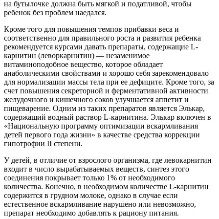
на бутылочке должна быть мягкой и податливой, чтобы
ребенок без проблем наедался.
Кроме того для повышения темпов прибавки веса и
соответственно для правильного роста и развития ребенка
рекомендуется курсами давать препараты, содержащие L-
карнитин (леворкарнитин) — незаменимое
витаминоподобное вещество, которое обладает
анаболическими свойствами и хорошо себя зарекомендовало
для нормализации массы тела при ее дефиците. Кроме того, за
счет повышения секреторной и ферментативной активности
желудочного и кишечного соков улучшается аппетит и
пищеварение. Одним из таких препаратов является Элькар,
содержащий водный раствор L-карнитина. Элькар включен в
«Национальную программу оптимизации вскармливания
детей первого года жизни» в качестве средства коррекции
гипотрофии II степени.
У детей, в отличие от взрослого организма, где левокарнитин
входит в число вырабатываемых веществ, синтез этого
соединения покрывает только 1% от необходимого
количества. Конечно, в необходимом количестве L-карнитин
содержится в грудном молоке, однако в случае если
естественное вскармливание нарушено или невозможно,
препарат необходимо добавлять к рациону питания.