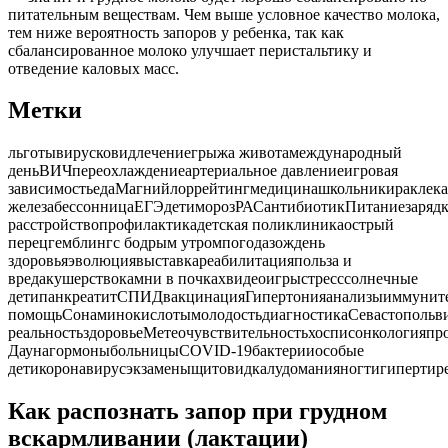
питательным веществам. Чем выше условное качество молока,
тем ниже вероятность запоров у ребенка, так как
сбалансированное молоко улучшает перистальтику и
отведение каловых масс.
Метки
льготывирусковидлечениегрыжа животамеждународный
деньВИЧпереохлаждениеартериальное давлениеигровая
зависимостьедаМагнийлоррейтингмедицинашкольникираклека
железабессонницаЕГЭдетиморозРАСантибиотикПитаниезарядк
расстройствопрофилактикадетская поликлиникаострый
перецгемблингс бодрым утромпогодазождень
здоровьяэволюциявыставкареабилитацияпольза и
вредакушерствокамни в почкахвидеоигрыстресссолнечные
детипанкреатитСПИДвакцинацияГипертонияанализыиммунитет
помощьСонаминокислотымолодостьдиагностикаСевастопольви
реальностьздоровьеМетеочувствительностьхосписонкологияп
ДаунагормоныбольницыCOVID-19бактерииособые
детикоронавирусэкзаменыщитовидкалудоманияногтигипертир
Как распознать запор при грудном
вскармливании (лактации)