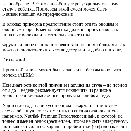
разнообразие. Всё это способствует регулярному мягкому
стулу у ребенка. Примером такой смеси может быть
Nutrilak Premium Антирефлюксный.
В блюдах прикорма предпочтение стоит отдать овощам и
овощным пюре. В меню ребенка должны присутствовать
пищевые волокна и растительная клетчатка.
Фрукты и пюре из них не являются основными блюдами. Их
можно использовать в качестве десерта или добавки в кашу.
Это важно!
Причиной запора может быть аллергия к белкам коровьего
молока (АБКМ).
При диагностике этой причины нарушения стула – на период
от 2 до 4 недель рекомендуется исключить из рациона
молочные и кисломолочные продукты в любом виде.
У детей до года на искусственном вскармливании в этом
случае обычную смесь заменить на специализированную,
например, Nutrilak Premium Гипоаллергенный, в которой не
только изменен белок (расщеплен, чтобы не быть аллергеном),
но также есть олигосахариды и пробиотики (бифидобактерии