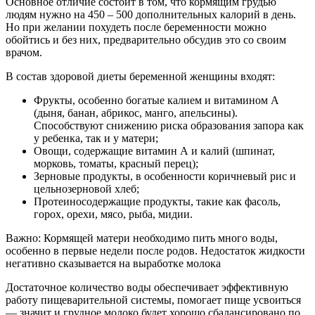
Основное отличие состоит в том, что кормящим грудью
людям нужно на 450 – 500 дополнительных калорий в день.
Но при желании похудеть после беременности можно
обойтись и без них, предварительно обсудив это со своим
врачом.
В состав здоровой диеты беременной женщины входят:
Фрукты, особенно богатые калием и витамином А
(дыня, банан, абрикос, манго, апельсины).
Способствуют снижению риска образования запора как
у ребенка, так и у матери;
Овощи, содержащие витамин А и калий (шпинат,
морковь, томаты, красный перец);
Зерновые продукты, в особенности коричневый рис и
цельнозерновой хлеб;
Протеиносодержащие продукты, такие как фасоль,
горох, орехи, мясо, рыба, мидии.
Важно: Кормящей матери необходимо пить много воды,
особенно в первые недели после родов. Недостаток жидкости
негативно сказывается на выработке молока
Достаточное количество воды обеспечивает эффективную
работу пищеварительной системы, помогает пище усвоиться
— значит и грудное молоко будет хорошо сбалансировано по