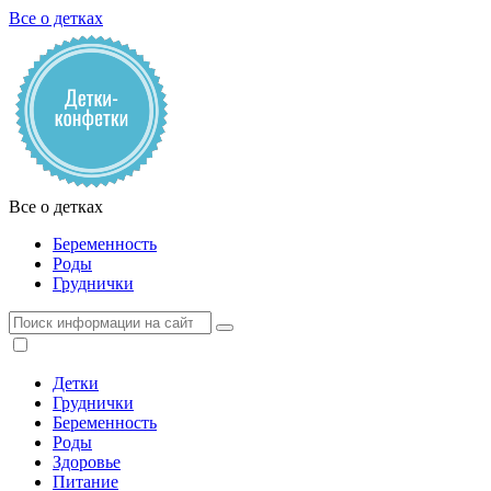
Все о детках
Все о детках
Беременность
Роды
Груднички
Детки
Груднички
Беременность
Роды
Здоровье
Питание