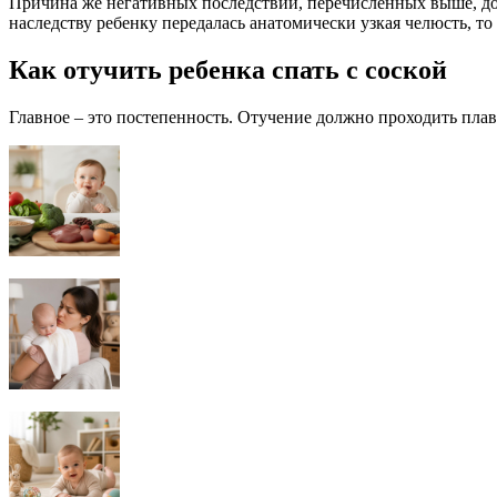
Причина же негативных последствий, перечисленных выше, док
наследству ребенку передалась анатомически узкая челюсть, то
Как отучить ребенка спать с соской
Главное – это постепенность. Отучение должно проходить плавн