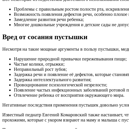
Проблемы с правильным ростом полости рта, искривлени
Возможность появления дефектов речи, особенно плохое
Замедление развития речи ребенка;
Многие дошкольные учреждения и детские сады не допус
Вред от сосания пустышки
Несмотря на такие мощные аргументы в пользу пустышки, мед
Нарушение природной привычки пережевывания пищи;
Частые колики, отрыжки;
Неправильный рост зубов;
Задержка речи и появление её дефектов, которые станов
Задержка интеллектуального развития;
Провоцирование психологической незрелости;
Появление частых инфекционных заболеваний ротовой по
Отвлечение ребенка от восприятия окружающего мира.
Негативные последствия применения пустышек довольно условн
Известный педиатр Евгений Комаровский также настаивает, что
прохожими, которые с укором взирают на маму и малыша с пу