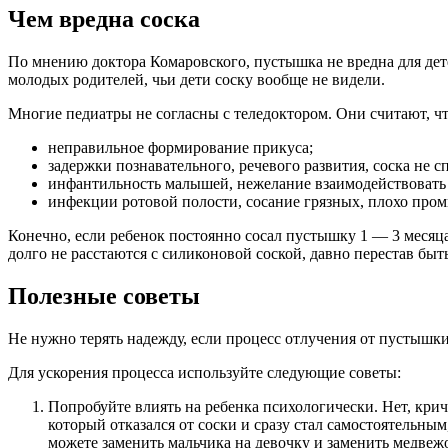
Чем вредна соска
По мнению доктора Комаровского, пустышка не вредна для дет
молодых родителей, чьи дети соску вообще не видели.
Многие педиатры не согласны с теледоктором. Они считают, ч
неправильное формирование прикуса;
задержки познавательного, речевого развития, соска не 
инфантильность малышей, нежелание взаимодействоват
инфекции ротовой полости, сосание грязных, плохо про
Конечно, если ребенок постоянно сосал пустышку 1 — 3 месяца 
долго не расстаются с силиконовой соской, давно перестав быт
Полезные советы
Не нужно терять надежду, если процесс отлучения от пустышки
Для ускорения процесса используйте следующие советы:
Попробуйте влиять на ребенка психологически. Нет, крича
который отказался от соски и сразу стал самостоятельн
можете заменить мальчика на девочку и заменить медвеж