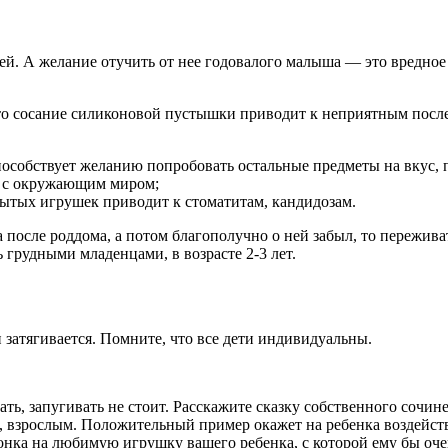
ей. А желание отучить от нее годовалого малыша — это вредное
то сосание силиконовой пустышки приводит к неприятным после
способствует желанию попробовать остальные предметы на вкус, 
ь с окружающим миром;
мытых игрушек приводит к стоматитам, кандидозам.
после роддома, а потом благополучно о ней забыл, то переживат
ь грудными младенцами, в возрасте 2-3 лет.
 затягивается. Помните, что все дети индивидуальны.
ть, запугивать не стоит. Расскажите сказку собственного сочине
ым, взрослым. Положительный пример окажет на ребенка воздейст
онка на любимую игрушку вашего ребенка, с которой ему бы очен