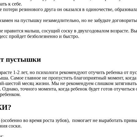
ть к себе.
 потери резинового друга он оказался в одиночестве, образовала
замен на пустышку незамедлительно, но не забудьте договориться
не нравится малыш, сосущий соску в двухгодовалом возрасте. В
цесс пройдет безболезненно и быстро.
 от пустышки
асте 1-2 лет, но психологи рекомендуют отучить ребенка от пуст
ыша. Самое главное не пропустить благоприятный момент, когда 
ий-шестой месяц жизни. Мы не рекомендуем слишком затягивать 
. Однако, точного момента, когда ребенок будет готов отучиться
 ребенком.
КИ?
 (особенно во время роста зубов), помогает не выработать прив
ния соски.
и: