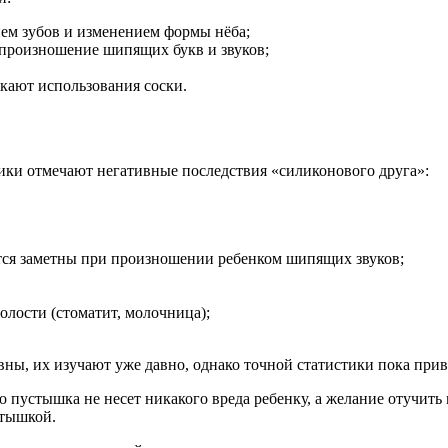
ем зубов и изменением формы нёба;
 произношение шипящих букв и звуков;
кают использования соски.
ики отмечают негативные последствия «силиконового друга»:
ятся заметны при произношении ребенком шипящих звуков;
лости (стоматит, молочница);
ы, их изучают уже давно, однако точной статистики пока приве
 пустышка не несет никакого вреда ребенку, а желание отучить
стышкой.