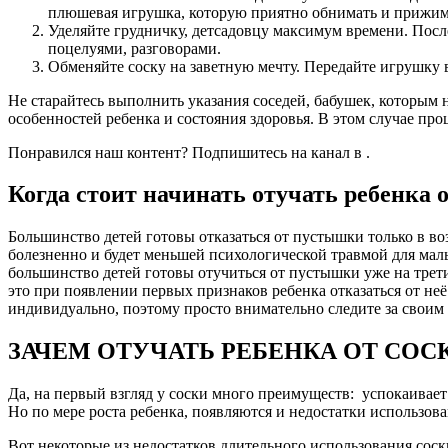
плюшевая игрушка, которую приятно обнимать и прижима
Уделяйте грудничку, детсадовцу максимум времени. После
поцелуями, разговорами.
Обменяйте соску на заветную мечту. Передайте игрушку в
Не старайтесь выполнить указания соседей, бабушек, которым 
особенностей ребенка и состояния здоровья. В этом случае про
Понравился наш контент? Подпишитесь на канал в .
Когда стоит начинать отучать ребенка
Большинство детей готовы отказаться от пустышки только в возр
болезненно и будет меньшей психологической травмой для мал
большинство детей готовы отучиться от пустышки уже на трет
это при появлении первых признаков ребенка отказаться от неё
индивидуально, поэтому просто внимательно следите за своим
ЗАЧЕМ ОТУЧАТЬ РЕБЕНКА ОТ СОС
Да, на первый взгляд у соски много преимуществ: успокаивает
Но по мере роста ребенка, появляются и недостатки использова
Вот некоторые из недостатков длительного использования соск