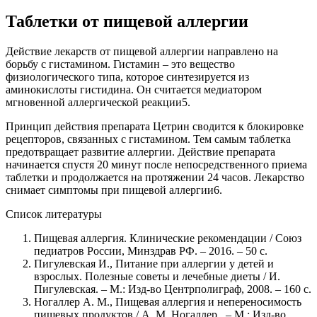
Таблетки от пищевой аллергии
Действие лекарств от пищевой аллергии направлено на
борьбу с гистамином. Гистамин – это вещество
физиологического типа, которое синтезируется из
аминокислоты гистидина. Он считается медиатором
мгновенной аллергической реакции5.
Принцип действия препарата Цетрин сводится к блокировке
рецепторов, связанных с гистамином. Тем самым таблетка
предотвращает развитие аллергии. Действие препарата
начинается спустя 20 минут после непосредственного приема
таблетки и продолжается на протяжении 24 часов. Лекарство
снимает симптомы при пищевой аллергии6.
Список литературы
Пищевая аллергия. Клинические рекомендации / Союз
педиатров России, Минздрав РФ. – 2016. – 50 с.
Пигулевская И., Питание при аллергии у детей и
взрослых. Полезные советы и лечебные диеты / И.
Пигулевская. – М.: Изд-во Центрполиграф, 2008. – 160 с.
Ногаллер А. М., Пищевая аллергия и непереносимость
пищевых продуктов / А. М. Ногаллер . – М.: Изд-во