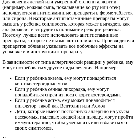
Для лечения легкой или умеренной степени аллергии
(например, кожная сыпь, покалывание во рту или отек)
используются антигистаминные препараты в форме таблеток
или сиропа. Некоторые антигистаминные препараты могут
вызвать у ребенка сонливость, которая может выглядеть как
анафилаксия и затруднить понимание реакций ребенка.
Поэтому лучше всего использовать антигистаминные
препараты, которые не вызывают сонливость. Производители
препаратов обязаны указывать все побочные эффекты на
упаковке и в инструкции к препарату.
В зависимости от типа аллергической реакции у ребенка, ему
могут потребоваться другие виды лечения. Например:
Если у ребенка экзема, ему могут понадобиться
кортикостероидные мази.
Если у ребенка сенная лихорадка, ему могут
понадобиться спреи из носа с кортикостероидами.
Если у ребенка астма, ему может понадобиться
ингалятор, такой как Вентолин или Асмол.
Дети, которые имеют постоянную аллергию на укусы
насекомых, пылевых клещей или пыльцу, могут пройти
иммунотерапию, чтобы уменьшить или избавиться от
своих симптомов.