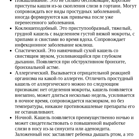
Покашливание. Это не сильно беспокоящие, короткие
приступы кашля из-за скопления слизи в гортани. Могут
сопровождать все виды простудных заболеваний,
иногда формируются как привычка после уже
перенесенного заболевания.
Коклюшеподобный. Это приступообразный, тяжелый,
грудной кашель с выделением густой вязкой мокроты, с
хрипами и свистами во время вдоха. Сопровождает
инфекционное заболевание коклюш.
Спастический. Это навязчивый сухой кашель со
свистящим звуком, усиливающийся при глубоком
дыхании. Появляется при обструктивном бронхите,
бронхиальной астме.
Аллергический. Вызывается отрицательной реакцией
организма на какой-то аллерген. Отличить простудный
кашель от аллергического можно по следующим
признакам: нет отделения мокроты, кашель появляется
внезапно, может длиться несколько недель, усиливается
в ночное время, сопровождается насморком, но без
температуры, никакие противокашлевые препараты его
не останавливают.
Ночной. Кашель появляется преимущественно ночью и
может свидетельствовать о повышенной выработке
слизи в носу из-за синусита или аденоидита.
Заложенный нос заставляет ребенка дышать ртом, а это