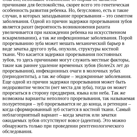
причинами для беспокойства, скорее всего это генетическая
особенность развития ребенка. Но, безусловно, есть и такие
случаи, в которых запаздывание прорезывания – это симптом
заболевания. Одной из причин задержки прорезывания зубов
является рахит (вероятность возникновения рахита
увеличивается при нахождении ребенка на искусственном
вскармливании), а так же инфекционные заболевания. Порой
прорезыванию зуба может мешать механический барьер в
виде зачатка другого зуба, опухоли, структуры костной
ткани. Что касается задержки прорезывания постоянных
зубов, то здесь причинами могут служить местные факторы,
такие как раннее удаление временных зубов (более2х лет до
прорезывания), инфекционных очаги в молочных зубах
(периодонтиты), а так же общие – эндокринные заболевания.
Еще одной из причин задержки прорезывания может быть
недоразвитие челюсти (нет места для зуба), тогда он может
прорезаться в сторону преддверия, языка или неба. Так же
возможны варианты неполного прорезывания, так называемая
полуретенция – зуб прорезывается не до конца, и ретенции –
когда сформированный зуб остается в костной ткани. Самый
неблагоприятный вариант – когда зачаток или зачатки
ожидаемых зубов отсутствуют вовсе (адентия). Это можно
обнаружить только при проведении рентгенологического
обследования.