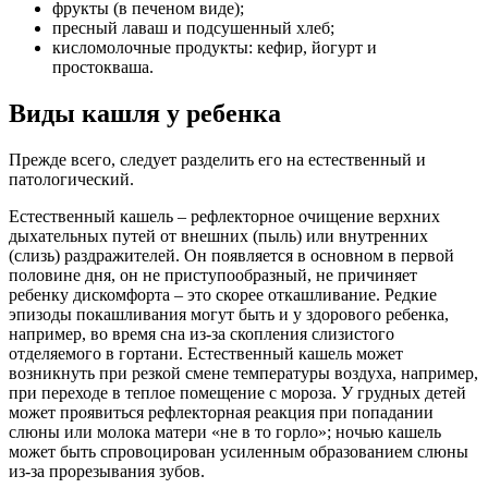
фрукты (в печеном виде);
пресный лаваш и подсушенный хлеб;
кисломолочные продукты: кефир, йогурт и
простокваша.
Виды кашля у ребенка
Прежде всего, следует разделить его на естественный и
патологический.
Естественный кашель – рефлекторное очищение верхних
дыхательных путей от внешних (пыль) или внутренних
(слизь) раздражителей. Он появляется в основном в первой
половине дня, он не приступообразный, не причиняет
ребенку дискомфорта – это скорее откашливание. Редкие
эпизоды покашливания могут быть и у здорового ребенка,
например, во время сна из-за скопления слизистого
отделяемого в гортани. Естественный кашель может
возникнуть при резкой смене температуры воздуха, например,
при переходе в теплое помещение с мороза. У грудных детей
может проявиться рефлекторная реакция при попадании
слюны или молока матери «не в то горло»; ночью кашель
может быть спровоцирован усиленным образованием слюны
из-за прорезывания зубов.