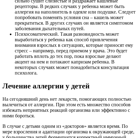
сильно сушит слизистые и раздражает кашлевые
рецепторы. В редких случаях у ребенка может быть
аллергия на наполнитель в одеяле или подушке. Следует
попробовать поменять условия сна – кашель может
прекратиться. В других случаях он является симптомом
заболевания дыхательных путей.
Психосоматический. Такая разновидность может
выработаться у ребенка как способ привлечения
внимания взрослых в ситуациях, которые приносят ему
стресс – например, перед приемом у врача. Это будет
работать вплоть до тех пор, пока взрослые делают
акцент на нем и потакают капризам ребенка. В
некоторых случаях может понадобиться консультация
психолога.
Лечение аллергии у детей
На сегодняшний день нет лекарств, помогающих полностью
вылечиться от аллергии. При этом есть множество способов
избежать неприятных реакций организма или эффективно с
ними бороться.
В случае с детьми одним из «докторов» является время. По
мере взросления и адаптации организма к окружающей среде,
у большинства детей формируется корректный иммунный