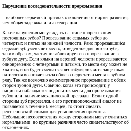
Нарушение последовательности прорезывания
– наиболее серьезный признак отклонения от нормы развития,
чем общая задержка или акселерация.
Какие нарушения могут ждать на этапе прорезывания
постоянных зубов? Прорезывание седьмых зубов до
четвертых и пятых на нижней челюсти. Рано прорезавшийся
седьмой зуб уменьшит место, отведенное для пятого зуба,
таким образом, частично заблокирует его прорезывание в
зубную дугу. Если клыки на верхней челюсти прорезываются
одновременно с четвертыми и пятыми, то места ему может не
хватить, и он будет смещаться вестибулярно, хотя чаще такая
патология возникает из-за общего недостатка места в зубном
ряду. Так же возможно асимметричное прорезывание с обеих
сторон зубной дуги. Обычно, когда это происходит, у
пациента наблюдается недостаток места для прорезывания
зубов или наличие механической преграды. Если с одной
стороны зуб прорезался, а его противоположный аналог не
появляется в течение 6 месяцев, то стоит сделать
рентгеновский снимок для установления причины.
Небольшие несоответствия между сторонами могут считаться
нормальными, но крупные различия часто свидетельствуют об
отклонениях.