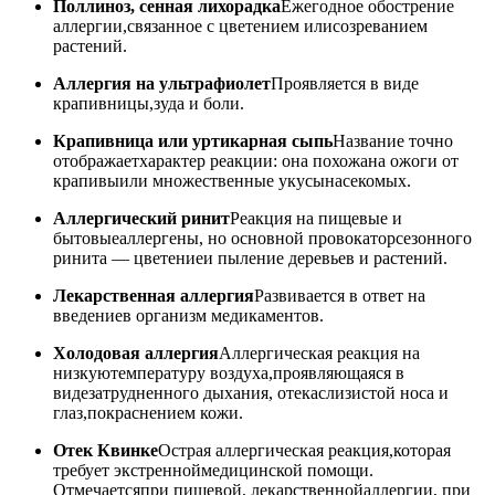
Поллиноз, сенная лихорадка
Ежегодное обострение
аллергии,связанное с цветением илисозреванием
растений.
Аллергия на ультрафиолет
Проявляется в виде
крапивницы,зуда и боли.
Крапивница или уртикарная сыпь
Название точно
отображаетхарактер реакции: она похожана ожоги от
крапивыили множественные укусынасекомых.
Аллергический ринит
Реакция на пищевые и
бытовыеаллергены, но основной провокаторсезонного
ринита — цветениеи пыление деревьев и растений.
Лекарственная аллергия
Развивается в ответ на
введениев организм медикаментов.
Холодовая аллергия
Аллергическая реакция на
низкуютемпературу воздуха,проявляющаяся в
видезатрудненного дыхания, отекаслизистой носа и
глаз,покраснением кожи.
Отек Квинке
Острая аллергическая реакция,которая
требует экстренноймедицинской помощи.
Отмечаетсяпри пищевой, лекарственнойаллергии, при