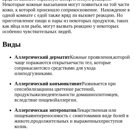
Некоторые кожные высыпания могут появиться на той части
кожи, к которой произошло соприкосновение. Нахождение в
одной комнате с едой также вряд ли вызовет реакцию. Но
приготовление пищи и пары из некоторых продуктов, таких
как яйца или рыба, могут вызвать реакцию у некоторых
особенно чувствительных людей.
Виды
Аллергический дерматит
Кожные проявления,которой
чаще поражаются открытыечасти тел, которые
соприкасаютсясо средствами для ухода
илиподгузниками.
Аллергический конъюнктивит
Развивается при
сенсибилизациина цветение растений,
продуктыжизнедеятельности домашнихпитомцев,
вследствие пищевойаллергии.
Аллергическая энтеропатия
Лекарственная или
пищеваянепереносимость с симптомамив виде болей в
животе,продолжительных и выраженныхприступов
колик.