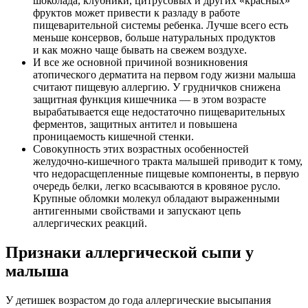
шоколада, клубники, цитрусовых и других «красных»
фруктов может привести к разладу в работе
пищеварительной системы ребенка. Лучше всего есть
меньше консервов, больше натуральных продуктов
и как можно чаще бывать на свежем воздухе.
И все же основной причиной возникновения
атопического дерматита на первом году жизни малыша
считают пищевую аллергию. У грудничков снижена
защитная функция кишечника — в этом возрасте
вырабатывается еще недостаточно пищеварительных
ферментов, защитных антител и повышена
проницаемость кишечной стенки.
Совокупность этих возрастных особенностей
желудочно-кишечного тракта малышей приводит к тому,
что недорасщепленные пищевые компоненты, в первую
очередь белки, легко всасываются в кровяное русло.
Крупные обломки молекул обладают выраженными
антигенными свойствами и запускают цепь
аллергических реакций.
Признаки аллергической сыпи у
малыша
У детишек возрастом до года аллергические высыпания