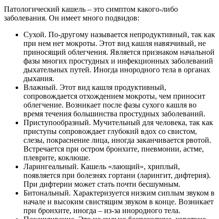
Патологический кашель – это симптом какого-либо
заболевания. Он имеет много подвидов:
Сухой. По-другому называется непродуктивный, так как
при нем нет мокроты. Этот вид кашля навязчивый, не
приносящий облегчения. Является признаком начальной
фазы многих простудных и инфекционных заболеваний
дыхательных путей. Иногда инородного тела в органах
дыхания.
Влажный. Этот вид кашля продуктивный,
сопровождается отхождением мокроты, чем приносит
облегчение. Возникает после фазы сухого кашля во
время течения большинства простудных заболеваний.
Приступообразный. Мучительный для человека, так как
приступы сопровождает глубокий вдох со свистом,
слезы, покраснение лица, иногда заканчивается рвотой.
Встречается при остром бронхите, пневмонии, астме,
плеврите, коклюше.
Ларингеальный. Кашель «лающий», хриплый,
появляется при болезнях гортани (ларингит, дифтерия).
При дифтерии может стать почти бесшумным.
Битональный. Характеризуется низким сиплым звуком в
начале и высоким свистящим звуком в конце. Возникает
при бронхите, иногда – из-за инородного тела.