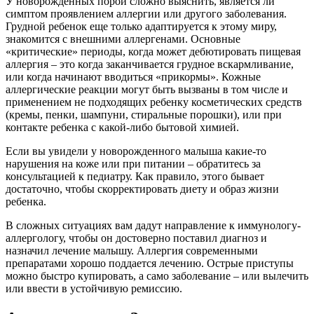
У новорожденных порой сложно выяснить, является ли
симптом проявлением аллергии или другого заболевания.
Грудной ребенок еще только адаптируется к этому миру,
знакомится с внешними аллергенами. Основные
«критические» периоды, когда может дебютировать пищевая
аллергия – это когда заканчивается грудное вскармливание,
или когда начинают вводиться «прикормы». Кожные
аллергические реакции могут быть вызваны в том числе и
применением не подходящих ребенку косметических средств
(кремы, пенки, шампуни, стиральные порошки), или при
контакте ребенка с какой-либо бытовой химией.
Если вы увидели у новорожденного малыша какие-то
нарушения на коже или при питании – обратитесь за
консультацией к педиатру. Как правило, этого бывает
достаточно, чтобы скорректировать диету и образ жизни
ребенка.
В сложных ситуациях вам дадут направление к иммунологу-
аллергологу, чтобы он достоверно поставил диагноз и
назначил лечение малышу. Аллергия современными
препаратами хорошо поддается лечению. Острые приступы
можно быстро купировать, а само заболевание – или вылечить
или ввести в устойчивую ремиссию.