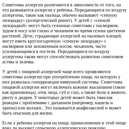
Симптомы аллергии различаются в зависимости от того, на
что развивается аллергия у ребенка. Передающиеся по воздуху
аллергены, такие как пыльца, обычно вызывают «сенную
лихорадку» (аллергический ринит). У детей с «сенной
лихорадкой» могут быть сезонные симптомы с насморком,
зудом в носу или глазах и чиханием во время сезона цветения
растений. Дети, страдающие аллергией на пылевых клещей,
могут иметь круглогодичную «сенную лихорадку» с
насморком или заложенным носом, чиханием, часто
усиливающимся в постели. Передающиеся по воздуху
аллергены также могут способствовать развитию симптомов
астмы и экземы.
У детей с пищевой аллергией чаще всего проявляются
симптомы аллергии при употреблении пищи, на которую у
них развилась гиперреакция иммунной системы. Симптомы
пищевой аллергии могут включать кожные высыпания (такие
как крапивница), отек лица, губ и глаз, а также боли в животе,
рвоту и диарея. У некоторых детей может быть тяжелая
реакция с проблемами с дыханием (например, кашель и
хрипы) или коллапс. Это называется анафилаксией и может
быть опасным для жизни.
Если у ребенка аллергия на пищу, прикосновение к этой пище
вряд ли вызовет серьезную аллергическую реакцию.