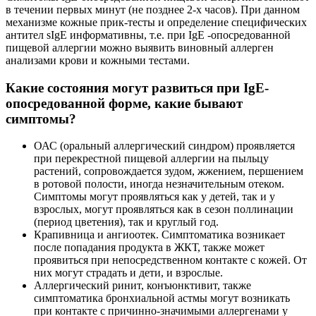
в течении первых минут (не позднее 2-х часов). При данном
механизме кожные прик-тесты и определение специфических
антител sIgE информативны, т.е. при IgE -опосредованной
пищевой аллергии можно выявить виновный аллерген
анализами крови и кожными тестами.
Какие состояния могут развиться при IgE-
опосредованной форме, какие бывают
симптомы?
ОАС (оральный аллергический синдром) проявляется
при перекрестной пищевой аллергии на пыльцу
растений, сопровождается зудом, жжением, першением
в ротовой полости, иногда незначительным отеком.
Симптомы могут проявляться как у детей, так и у
взрослых, могут проявляться как в сезон поллинации
(период цветения), так и круглый год.
Крапивница и ангиоотек. Симптоматика возникает
после попадания продукта в ЖКТ, также может
проявиться при непосредственном контакте с кожей. От
них могут страдать и дети, и взрослые.
Аллергический ринит, конъюнктивит, также
симптоматика бронхиальной астмы могут возникать
при контакте с причинно-значимыми аллергенами у