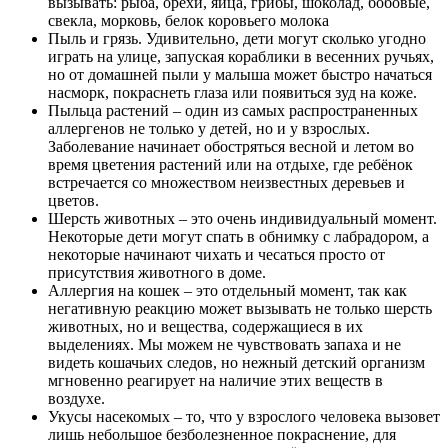
вызывать: рыба, орехи, яйца, грибы, шоколад, бобовые,
свекла, морковь, белок коровьего молока
Пыль и грязь. Удивительно, дети могут сколько угодно
играть на улице, запуская кораблики в весенних ручьях,
но от домашней пыли у малыша может быстро начаться
насморк, покраснеть глаза или появиться зуд на коже.
Пыльца растений – один из самых распространенных
аллергенов не только у детей, но и у взрослых.
Заболевание начинает обостряться весной и летом во
время цветения растений или на отдыхе, где ребёнок
встречается со множеством неизвестных деревьев и
цветов.
Шерсть животных – это очень индивидуальный момент.
Некоторые дети могут спать в обнимку с лабрадором, а
некоторые начинают чихать и чесаться просто от
присутствия животного в доме.
Аллергия на кошек – это отдельный момент, так как
негативную реакцию может вызывать не только шерсть
животных, но и вещества, содержащиеся в их
выделениях. Мы можем не чувствовать запаха и не
видеть кошачьих следов, но нежный детский организм
мгновенно реагирует на наличие этих веществ в
воздухе.
Укусы насекомых – то, что у взрослого человека вызовет
лишь небольшое безболезненное покраснение, для