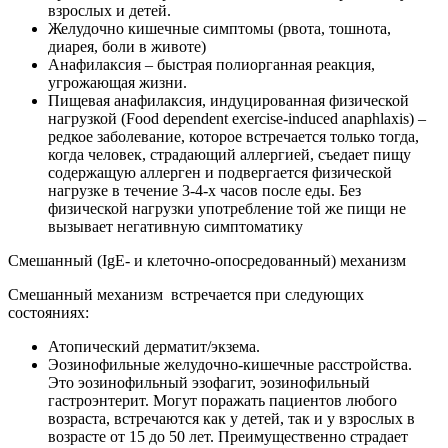
взрослых и детей.
Желудочно кишечные симптомы (рвота, тошнота,
диарея, боли в животе)
Анафилаксия – быстрая полиорганная реакция,
угрожающая жизни.
Пищевая анафилаксия, индуцированная физической
нагрузкой (Food dependent exercise-induced anaphlaxis) –
редкое заболевание, которое встречается только тогда,
когда человек, страдающий аллергией, съедает пищу
содержащую аллерген и подвергается физической
нагрузке в течение 3-4-х часов после еды. Без
физической нагрузки употребление той же пищи не
вызывает негативную симптоматику
Смешанный (IgE- и клеточно-опосредованный) механизм
Смешанный механизм встречается при следующих
состояниях:
Атопический дерматит/экзема.
Эозинофильные желудочно-кишечные расстройства.
Это эозинофильный эзофагит, эозинофильный
гастроэнтерит. Могут поражать пациентов любого
возраста, встречаются как у детей, так и у взрослых в
возрасте от 15 до 50 лет. Преимущественно страдает