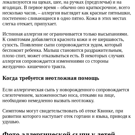
локализуются на щеках, шее, на ручках (предплечья) и на
ягодицах. В первое время – обычно оно краткосрочное, всего
несколько часов, – аллергия выглядит как красные пятнышки,
постепенно сливающиеся в одно пятно. Кожа в этих местах
слегка отекает, припухает.
Истинная аллергия не ограничивается только высыпаниями.
К симптомам добавляется краснота кожи и ее шершавость,
сухость. Появление сыпи сопровождается зудом, который
беспокоит ребенка. Малыш становится раздражительным,
плохо спит, может отказываться есть. В некоторых случаях
аллергия сопровождается изменениями со стороны
желудочно- кишечного тракта.
Когда требуется неотложная помощь
Если аллергическая сыпь у новорожденного сопровождается
слезотечением, заложенностью носа, отеками на лице,
необходимо немедленно вызвать неотложку.
Симптомы могут свидетельствовать об отеке Квинке, при
развитии которого наступает отек гортани и языка, приводя к
удушью.
Фото аллергической сыпи у детей