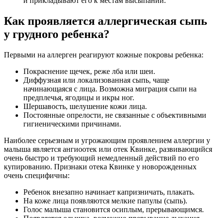
и прикладывают его к местам высыпаний.
Как проявляется аллергическая сыпь
у грудного ребенка?
Первыми на аллерген реагируют кожные покровы ребенка:
Покраснение щечек, реже лба или шеи.
Диффузная или локализованная сыпь, чаще
начинающаяся с лица. Возможна миграция сыпи на
предплечья, ягодицы и икры ног.
Шершавость, шелушение кожи лица.
Постоянные опрелости, не связанные с объективными
гигиеническими причинами.
Наиболее серьезным и угрожающим проявлением аллергии у
малыша является ангиоотек или отек Квинке, развивающийся
очень быстро и требующий немедленный действий по его
купированию. Признаки отека Квинке у новорожденных
очень специфичны:
Ребенок внезапно начинает капризничать, плакать.
На коже лица появляются мелкие папулы (сыпь).
Голос малыша становится осиплым, прерывающимся.