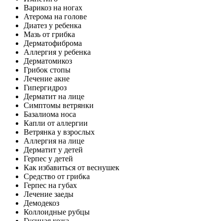
Варикоз на ногах
Атерома на голове
Диатез у ребенка
Мазь от грибка
Дерматофиброма
Аллергия у ребенка
Дерматомикоз
Грибок стопы
Лечение акне
Гипергидроз
Дерматит на лице
Симптомы ветрянки
Базалиома носа
Капли от аллергии
Ветрянка у взрослых
Аллергия на лице
Дерматит у детей
Герпес у детей
Как избавиться от веснушек
Средство от грибка
Герпес на губах
Лечение заеды
Демодекоз
Коллоидные рубцы
Гусиная кожа