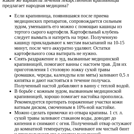
Какие же варианты лечения лекарственной крапивницы
предлагает народная медицина?
Если крапивница, появившаяся после приема
медицинских препаратов, сопровождается сильным
зудом, уменьшить его можно с помощью кашицы из
тертого сырого картофеля. Картофельный клубень
следует вымыть и натереть на терке. Полученную
кашицу прикладывают к местам высыпаний на 10-15
минут, после чего аккуратно удаляют. Остатки
картофельного сока вытирать не нужно.
Снять раздражение и зуд, вызванные медицинской
крапивницей, помогают ванны с настоем трав. Для их
приготовления 1 столовую ложку сухой травы
(ромашки, череды, календулы или мяты) заливают 0,5 л
кипятка и дают настояться в течение получаса.
Полученный настой добавляют в ванну с теплой водой.
В борьбе с кожным зудом, вызванным медицинской
крапивницей, хорошо помогает настойка прополиса.
Рекомендуется протирать пораженные участки кожи
ватным диском, смоченным в 10%-ной настойке.
Можно сделать примочки из отвара крапивы. 1 ст. л.
сухой травы заливают стаканом воды, доводят до
кипения и снимают с огня. Полученный отвар остужают
до комнатной температуры, смачивают им чистый бинт