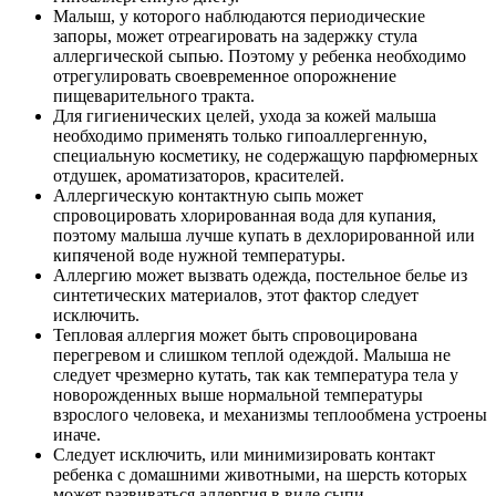
Малыш, у которого наблюдаются периодические
запоры, может отреагировать на задержку стула
аллергической сыпью. Поэтому у ребенка необходимо
отрегулировать своевременное опорожнение
пищеварительного тракта.
Для гигиенических целей, ухода за кожей малыша
необходимо применять только гипоаллергенную,
специальную косметику, не содержащую парфюмерных
отдушек, ароматизаторов, красителей.
Аллергическую контактную сыпь может
спровоцировать хлорированная вода для купания,
поэтому малыша лучше купать в дехлорированной или
кипяченой воде нужной температуры.
Аллергию может вызвать одежда, постельное белье из
синтетических материалов, этот фактор следует
исключить.
Тепловая аллергия может быть спровоцирована
перегревом и слишком теплой одеждой. Малыша не
следует чрезмерно кутать, так как температура тела у
новорожденных выше нормальной температуры
взрослого человека, и механизмы теплообмена устроены
иначе.
Следует исключить, или минимизировать контакт
ребенка с домашними животными, на шерсть которых
может развиваться аллергия в виде сыпи.