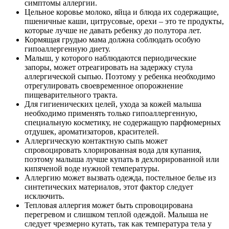
симптомы аллергии.
Цельное коровье молоко, яйца и блюда их содержащие,
пшеничные каши, цитрусовые, орехи – это те продукты,
которые лучше не давать ребенку до полутора лет.
Кормящая грудью мама должна соблюдать особую
гипоаллергенную диету.
Малыш, у которого наблюдаются периодические
запоры, может отреагировать на задержку стула
аллергической сыпью. Поэтому у ребенка необходимо
отрегулировать своевременное опорожнение
пищеварительного тракта.
Для гигиенических целей, ухода за кожей малыша
необходимо применять только гипоаллергенную,
специальную косметику, не содержащую парфюмерных
отдушек, ароматизаторов, красителей.
Аллергическую контактную сыпь может
спровоцировать хлорированная вода для купания,
поэтому малыша лучше купать в дехлорированной или
кипяченой воде нужной температуры.
Аллергию может вызвать одежда, постельное белье из
синтетических материалов, этот фактор следует
исключить.
Тепловая аллергия может быть спровоцирована
перегревом и слишком теплой одеждой. Малыша не
следует чрезмерно кутать, так как температура тела у