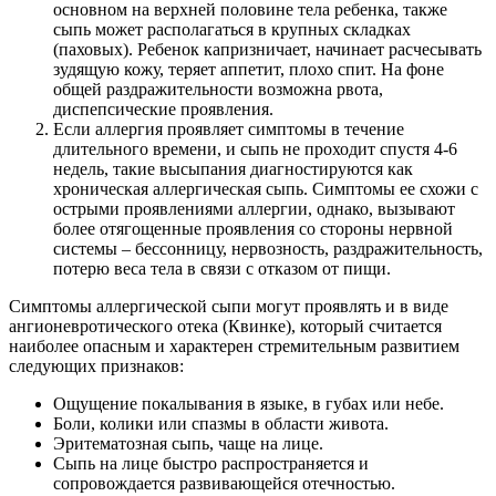
основном на верхней половине тела ребенка, также
сыпь может располагаться в крупных складках
(паховых). Ребенок капризничает, начинает расчесывать
зудящую кожу, теряет аппетит, плохо спит. На фоне
общей раздражительности возможна рвота,
диспепсические проявления.
Если аллергия проявляет симптомы в течение
длительного времени, и сыпь не проходит спустя 4-6
недель, такие высыпания диагностируются как
хроническая аллергическая сыпь. Симптомы ее схожи с
острыми проявлениями аллергии, однако, вызывают
более отягощенные проявления со стороны нервной
системы – бессонницу, нервозность, раздражительность,
потерю веса тела в связи с отказом от пищи.
Симптомы аллергической сыпи могут проявлять и в виде
ангионевротического отека (Квинке), который считается
наиболее опасным и характерен стремительным развитием
следующих признаков:
Ощущение покалывания в языке, в губах или небе.
Боли, колики или спазмы в области живота.
Эритематозная сыпь, чаще на лице.
Сыпь на лице быстро распространяется и
сопровождается развивающейся отечностью.