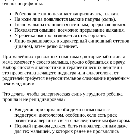
очень специфичны:
Ребенок внезапно начинает капризничать, плакать.
На коже лица появляются мелкие папулы (сыпь).
Голос малыша становится осиплым, прерывающимся.
Появляется одышка, возможно прерывание дыхания.
У ребенка быстро развивается отек гортани.
Лицо окрашивается в характерный синюшный оттенок
(цианоз), затем резко бледнеет.
При малейших тревожных симптомах, которые заботливая
мама замечает у своего малыша, нужно обращаться к врачу.
Выбор способа диагностики и терапевтических действий —
это прерогатива лечащего педиатра или аллерголога, от
родителей требуется неукоснительное следование врачебным
рекомендациям.
Что делать, чтобы аллергическая сыпь у грудного ребенка
прошла и не рецидивировала?
Введение прикорма необходимо согласовать с
педиатром, диетологом, особенно, если есть риск
развития аллергии в связи с наследственным фактором.
Первый прикорм должен быть гипоаллергенным даже
для тех малышей, у которых ранее не проявлялись