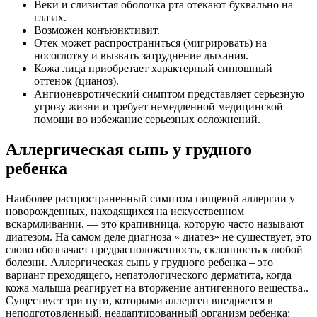
Веки и слизистая оболочка рта отекают буквально на
глазах.
Возможен конъюнктивит.
Отек может распространиться (мигрировать) на
носоглотку и вызвать затруднение дыхания.
Кожа лица приобретает характерный синюшный
оттенок (цианоз).
Ангионевротический симптом представляет серьезную
угрозу жизни и требует немедленной медицинской
помощи во избежание серьезных осложнений.
Аллергическая сыпь у грудного
ребенка
Наиболее распространенный симптом пищевой аллергии у
новорожденных, находящихся на искусственном
вскармливании, — это крапивница, которую часто называют
диатезом. На самом деле диагноза « диатез» не существует, это
слово обозначает предрасположенность, склонность к любой
болезни. Аллергическая сыпь у грудного ребенка – это
вариант преходящего, непатологического дерматита, когда
кожа малыша реагирует на вторжение антигенного вещества..
Существует три пути, которыми аллерген внедряется в
неподготовленный, неадаптированный организм ребенка: