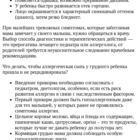
Появляется одышка, возможно прерывание дыхания.
У ребенка быстро развивается отек гортани.
Лицо окрашивается в характерный синюшный оттенок
(цианоз), затем резко бледнеет.
При малейших тревожных симптомах, которые заботливая
мама замечает у своего малыша, нужно обращаться к врачу.
Выбор способа диагностики и терапевтических действий —
это прерогатива лечащего педиатра или аллерголога, от
родителей требуется неукоснительное следование врачебным
рекомендациям.
Что делать, чтобы аллергическая сыпь у грудного ребенка
прошла и не рецидивировала?
Введение прикорма необходимо согласовать с
педиатром, диетологом, особенно, если есть риск
развития аллергии в связи с наследственным фактором.
Первый прикорм должен быть гипоаллергенным даже
для тех малышей, у которых ранее не проявлялись
симптомы аллергии.
Цельное коровье молоко, яйца и блюда их содержащие,
пшеничные каши, цитрусовые, орехи – это те продукты,
которые лучше не давать ребенку до полутора лет.
Кормящая грудью мама должна соблюдать особую
гипоаллергенную диету.