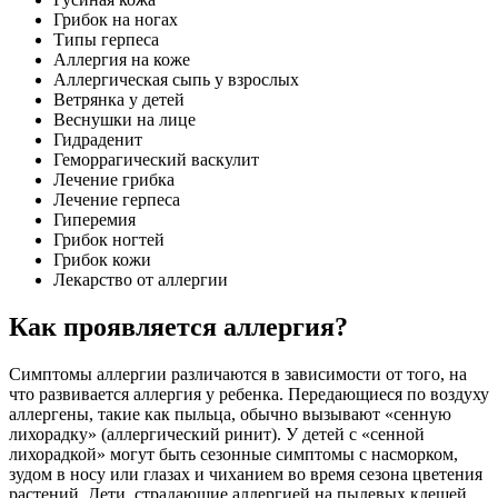
Грибок на ногах
Типы герпеса
Аллергия на коже
Аллергическая сыпь у взрослых
Ветрянка у детей
Веснушки на лице
Гидраденит
Геморрагический васкулит
Лечение грибка
Лечение герпеса
Гиперемия
Грибок ногтей
Грибок кожи
Лекарство от аллергии
Как проявляется аллергия?
Симптомы аллергии различаются в зависимости от того, на
что развивается аллергия у ребенка. Передающиеся по воздуху
аллергены, такие как пыльца, обычно вызывают «сенную
лихорадку» (аллергический ринит). У детей с «сенной
лихорадкой» могут быть сезонные симптомы с насморком,
зудом в носу или глазах и чиханием во время сезона цветения
растений. Дети, страдающие аллергией на пылевых клещей,