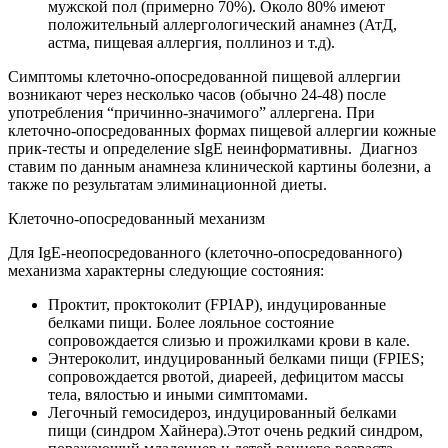
мужской пол (примерно 70%). Около 80% имеют
положительный аллергологический анамнез (АтД,
астма, пищевая аллергия, поллиноз и т.д).
Симптомы клеточно-опосредованной пищевой аллергии
возникают через несколько часов (обычно 24-48) после
употребления “причинно-значимого” аллергена. При
клеточно-опосредованных формах пищевой аллергии кожные
прик-тесты и определение sIgE неинформативны. Диагноз
ставим по данным анамнеза клинической картины болезни, а
также по результатам элиминационной диеты.
Клеточно-опосредованный механизм
Для IgE-неопосредованного (клеточно-опосредованного)
механизма характерны следующие состояния:
Проктит, проктоколит (FPIAP), индуцированные
белками пищи. Более лояльное состояние
сопровождается слизью и прожилками крови в кале.
Энтероколит, индуцированный белками пищи (FPIES;
сопровождается рвотой, диареей, дефицитом массы
тела, вялостью и иными симптомами.
Легочный гемосидероз, индуцированный белками
пищи (синдром Хайнера).Этот очень редкий синдром,