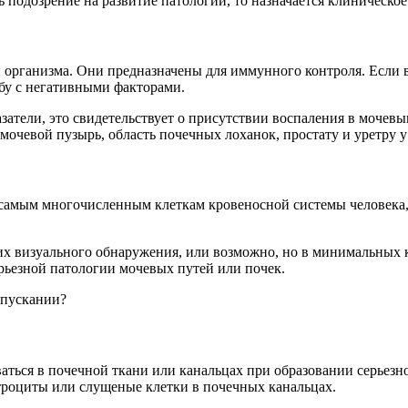
ть подозрение на развитие патологии, то назначается клиническ
 организма. Они предназначены для иммунного контроля. Если в
бу с негативными факторами.
затели, это свидетельствует о присутствии воспаления в мочев
мочевой пузырь, область почечных лоханок, простату и уретру 
 самым многочисленным клеткам кровеносной системы человека,
 визуального обнаружения, или возможно, но в минимальных кол
ерьезной патологии мочевых путей или почек.
спускании?
аться в почечной ткани или канальцах при образовании серьез
итроциты или слущеные клетки в почечных канальцах.