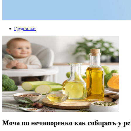
Груднички
Моча по нечипоренко как собирать у ре