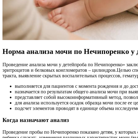
Норма анализа мочи по Нечипоренко у 
Проведение анализа мочи у детейпроба по Нечипоренко» заклю
эритроцитов и белковых конгломератов – цилиндров.Целью сп
тракта, выявление скрытых воспалительных процессов, гемату
выполняется для пациентов с момента рождения и до дос
назначается по результатам общего анализа мочи при вы
представляет собой высокоинформативный метод, позвол
для анализа используется осадок образца мочи после ее 
подсчет элементов проводят в единице объема исследуемо
Когда назначают анализ
Проведение пробы по Нечипоренко показано детям, у которых
ребенка служат:- изменения различных характеристик мочи (вы