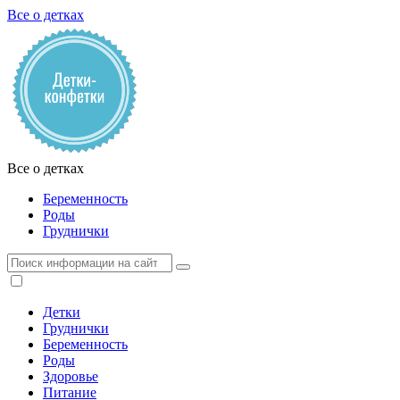
Все о детках
Все о детках
Беременность
Роды
Груднички
Детки
Груднички
Беременность
Роды
Здоровье
Питание