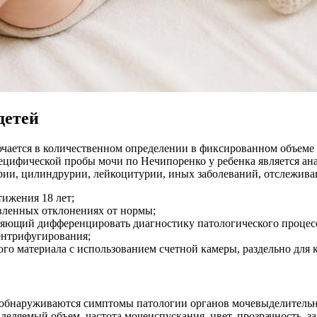
детей
чается в количественном определении в фиксированном объеме 
ецифической пробы мочи по Нечипоренко у ребенка является ан
рии, цилиндрурии, лейкоцитурии, иных заболеваний, отслеживан
тижения 18 лет;
явленных отклонениях от нормы;
яющий дифференцировать диагностику патологического процесса
центрифугирования;
го материала с использованием счетной камеры, раздельно для 
 обнаруживаются симптомы патологии органов мочевыделительн
деляемый объем, частота мочеиспускания, цвет, прозрачность, 