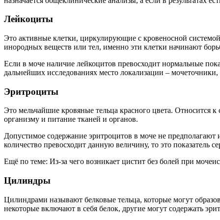
назначается общеклинические анализы, а если в результатах ес
Лейкоциты
Это активные клетки, циркулирующие с кровеносной системой
инородных веществ или тел, именно эти клетки начинают борь
Если в моче наличие лейкоцитов превосходит нормальные пока
дальнейших исследованиях место локализации – мочеточники, 
Эритроциты
Это мельчайшие кровяные тельца красного цвета. Относится к
организму и питание тканей и органов.
Допустимое содержание эритроцитов в моче не предполагают их
количество превосходит данную величину, то это показатель с
Ещё по теме: Из-за чего возникает цистит без болей при мочеи
Цилиндры
Цилиндрами называют белковые тельца, которые могут образов
некоторые включают в себя белок, другие могут содержать эр