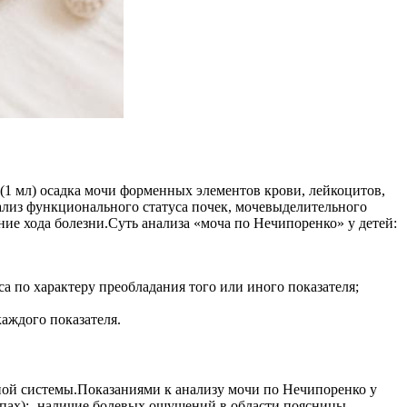
(1 мл) осадка мочи форменных элементов крови, лейкоцитов,
ализ функционального статуса почек, мочевыделительного
ие хода болезни.Суть анализа «моча по Нечипоренко» у детей:
 по характеру преобладания того или иного показателя;
каждого показателя.
ой системы.Показаниями к анализу мочи по Нечипоренко у
запах);- наличие болевых ощущений в области поясницы,