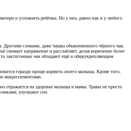
тери и успокоить ребёнка. Но у них, равно как и у любого
а. Другими словами, даже чашка обыкновенного чёрного чая,
ьё снимает напряжение и расслабляет, делая кормление более
а, то лактогонные чаи обладают ещё и общеукрепляющим
овится гораздо проще кормить своего малыша. Кроме того,
ми микроэлементами.
льно отражается на здоровье малыша и мамы. Травы не просто
оликами, улучшают сон.