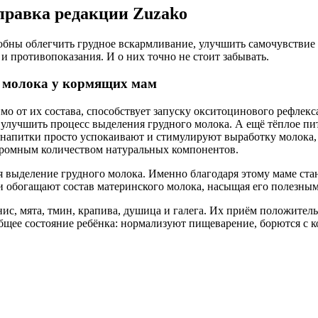
справка редакции Zuzako
ны облегчить грудное вскармливание, улучшить самочувствие ма
и противопоказания. И о них точно не стоит забывать.
а молока у кормящих мам
о от их состава, способствует запуску окситоцинового рефлекс
улучшить процесс выделения грудного молока. А ещё тёплое пит
ые напитки просто успокаивают и стимулируют выработку молок
огромным количеством натуральных компонентов.
выделение грудного молока. Именно благодаря этому маме стан
 обогащают состав материнского молока, насыщая его полезны
анис, мята, тмин, крапива, душица и галега. Их приём положите
бщее состояние ребёнка: нормализуют пищеварение, борются с к