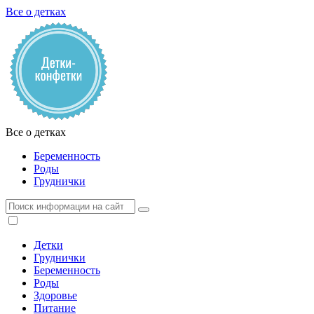
Все о детках
Все о детках
Беременность
Роды
Груднички
Детки
Груднички
Беременность
Роды
Здоровье
Питание