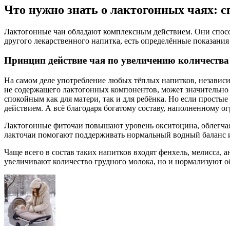
Что нужно знать о лактогонных чаях: 
Лактогонные чаи обладают комплексным действием. Они способ
другого лекарственного напитка, есть определённые показания 
Принцип действие чая по увеличению количеств
На самом деле употребление любых тёплых напитков, независим
не содержащего лактогонных компонентов, может значительно 
спокойным как для матери, так и для ребёнка. Но если прост
действием. А всё благодаря богатому составу, наполненному 
Лактогонные фиточаи повышают уровень окситоцина, облегчая 
лакточаи помогают поддерживать нормальный водный баланс и
Чаще всего в состав таких напитков входят фенхель, мелисса, 
увеличивают количество грудного молока, но и нормализуют о