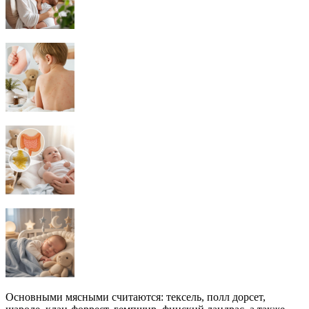
Основными мясными считаются: тексель, полл дорсет,