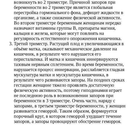
возникнуть во 2 триместре. Причиной запоров при
беременности во 2 триместре является глобальная
перестройка гормонального фона, дефицит жидкости в
организме, а также снижение физической активности.
Во втором триместре беременным женщинам нередко
назначают витамины группы B, препараты магния,
кальция и железа, которые могут повлиять на
регулярность естественного опорожнения кишечника.
Третий триместр. Растущий плод и увеличивающаяся в
объёме матка, оказывают механическое давление на
кишечник, в результате чего нарушается его
перистальтика. И матка и кишечник иннервируются
тазовым нервным сплетением. Во время беременности,
нарушается процесс иннервации, расслабляется гладкая
мускулатура матки и мускулатура кишечника, в
результате чего развиваются запоры. На поздних сроках
гестации женщине тяжело проявлять достаточную
физическую активность, поэтому гиподинамия играет
не последнюю роль в возникновении запоров при
беременности в 3 триместре. Очень часто, наряду с
запорами, в третьем триместре беременности, у женщин
развивается геморрой. Таким образом, формируется
порочный круг, в котором геморрой ухудшает течение
запоров, а запоры провоцируют обострение геморроя.