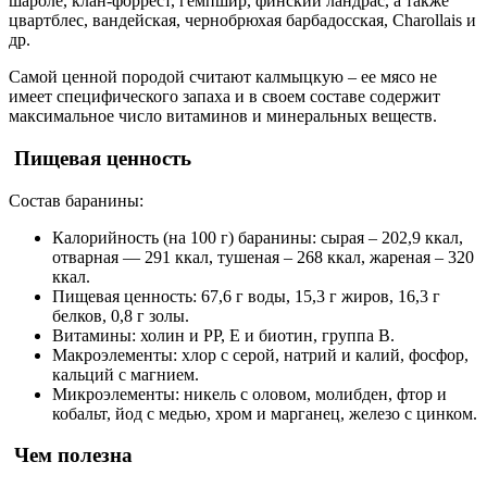
шароле, клан-форрест, гемпшир, финский ландрас, а также
цвартблес, вандейская, чернобрюхая барбадосская, Charollais и
др.
Самой ценной породой считают калмыцкую – ее мясо не
имеет специфического запаха и в своем составе содержит
максимальное число витаминов и минеральных веществ.
Пищевая ценность
Состав баранины:
Калорийность (на 100 г) баранины: сырая – 202,9 ккал,
отварная — 291 ккал, тушеная – 268 ккал, жареная – 320
ккал.
Пищевая ценность: 67,6 г воды, 15,3 г жиров, 16,3 г
белков, 0,8 г золы.
Витамины: холин и РР, Е и биотин, группа В.
Макроэлементы: хлор с серой, натрий и калий, фосфор,
кальций с магнием.
Микроэлементы: никель с оловом, молибден, фтор и
кобальт, йод с медью, хром и марганец, железо с цинком.
Чем полезна