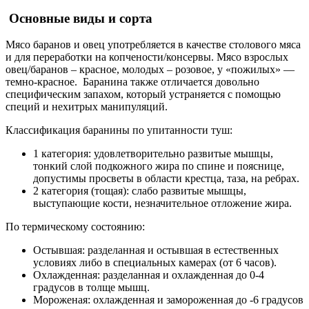
Основные виды и сорта
Мясо баранов и овец употребляется в качестве столового мяса
и для переработки на копчености/консервы. Мясо взрослых
овец/баранов – красное, молодых – розовое, у «пожилых» —
темно-красное. Баранина также отличается довольно
специфическим запахом, который устраняется с помощью
специй и нехитрых манипуляций.
Классификация баранины по упитанности туш:
1 категория: удовлетворительно развитые мышцы,
тонкий слой подкожного жира по спине и пояснице,
допустимы просветы в области крестца, таза, на ребрах.
2 категория (тощая): слабо развитые мышцы,
выступающие кости, незначительное отложение жира.
По термическому состоянию:
Остывшая: разделанная и остывшая в естественных
условиях либо в специальных камерах (от 6 часов).
Охлажденная: разделанная и охлажденная до 0-4
градусов в толще мышц.
Мороженая: охлажденная и замороженная до -6 градусов