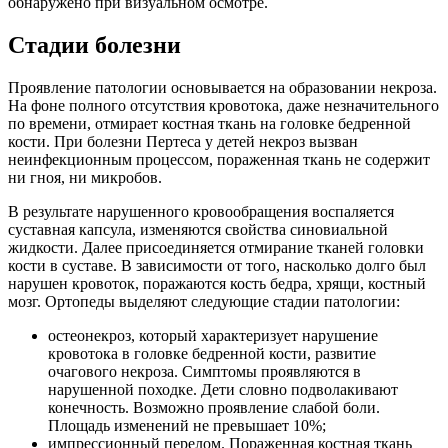
обнаружено при визуальном осмотре.
Стадии болезни
Проявление патологии основывается на образовании некроза.
На фоне полного отсутствия кровотока, даже незначительного
по времени, отмирает костная ткань на головке бедренной
кости. При болезни Пертеса у детей некроз вызван
неинфекционным процессом, пораженная ткань не содержит
ни гноя, ни микробов.
В результате нарушенного кровообращения воспаляется
суставная капсула, изменяются свойства синовиальной
жидкости. Далее присоединяется отмирание тканей головки
кости в суставе. В зависимости от того, насколько долго был
нарушен кровоток, поражаются кость бедра, хрящи, костный
мозг. Ортопеды выделяют следующие стадии патологии:
остеонекроз, который характеризует нарушение
кровотока в головке бедренной кости, развитие
очагового некроза. Симптомы проявляются в
нарушенной походке. Дети словно подволакивают
конечность. Возможно проявление слабой боли.
Площадь изменений не превышает 10%;
импрессионный перелом. Пораженная костная ткань