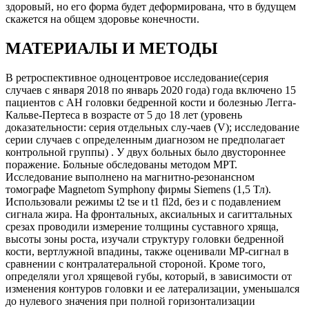
здоровый, но его форма будет деформирована, что в будущем
скажется на общем здоровье конечности.
МАТЕРИАЛЫ И МЕТОДЫ
В ретроспективное одноцентровое исследование(серия
случаев с января 2018 по январь 2020 года) года включено 15
пациентов с АН головки бедренной кости и болезнью Легга-
Кальве-Пертеса в возрасте от 5 до 18 лет (уровень
доказательности: серия отдельных слу-чаев (V); исследование
серии случаев с определенным диагнозом не предполагает
контрольной группы) . У двух больных было двустороннее
поражение. Больные обследованы методом МРТ.
Исследование выполнено на магнитно-резонансном
томографе Magnetom Symphony фирмы Siemens (1,5 Тл).
Использовали режимы t2 tse и t1 fl2d, без и с подавлением
сигнала жира. На фронтальных, аксиальных и сагиттальных
срезах проводили измерение толщины суставного хряща,
высоты зоны роста, изучали структуру головки бедренной
кости, вертлужной впадины, также оценивали МР-сигнал в
сравнении с контралатеральной стороной. Кроме того,
определяли угол хрящевой губы, который, в зависимости от
изменения контуров головки и ее латерализации, уменьшался
до нулевого значения при полной горизонтализации