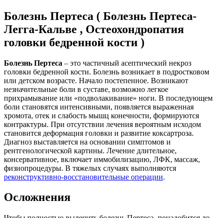
Болезнь Пертеса ( Болезнь Пертеса-
Легга-Кальве , Остеохондропатия
головки бедренной кости )
Болезнь Пертеса
– это частичный асептический некроз
головки бедренной кости. Болезнь возникает в подростковом
или детском возрасте. Начало постепенное. Возникают
незначительные боли в суставе, возможно легкое
прихрамывание или «подволакивание» ноги. В последующем
боли становятся интенсивными, появляется выраженная
хромота, отек и слабость мышц конечности, формируются
контрактуры. При отсутствии лечения вероятным исходом
становится деформация головки и развитие коксартроза.
Диагноз выставляется на основании симптомов и
рентгенологической картины. Лечение длительное,
консервативное, включает иммобилизацию, ЛФК, массаж,
физиопроцедуры. В тяжелых случаях выполняются
реконструктивно-восстановительные операции
.
Осложнения
Чтобы полностью вылечить болезнь Пертеса, понадобится до