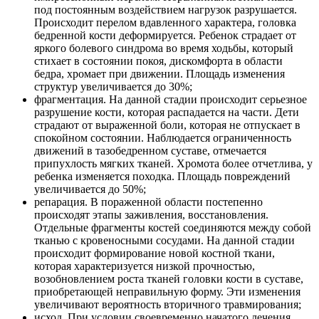
под постоянным воздействием нагрузок разрушается.
Происходит перелом вдавленного характера, головка
бедренной кости деформируется. Ребенок страдает от
яркого болевого синдрома во время ходьбы, который
стихает в состоянии покоя, дискомфорта в области
бедра, хромает при движении. Площадь изменения
структур увеличивается до 30%;
фрагментация. На данной стадии происходит серьезное
разрушение кости, которая распадается на части. Дети
страдают от выраженной боли, которая не отпускает в
спокойном состоянии. Наблюдается ограниченность
движений в тазобедренном суставе, отмечается
припухлость мягких тканей. Хромота более отчетлива, у
ребенка изменяется походка. Площадь повреждений
увеличивается до 50%;
репарация. В пораженной области постепенно
происходят этапы заживления, восстановления.
Отдельные фрагменты костей соединяются между собой
тканью с кровеносными сосудами. На данной стадии
происходит формирование новой костной ткани,
которая характеризуется низкой прочностью,
возобновлением роста тканей головки кости в суставе,
приобретающей неправильную форму. Эти изменения
увеличивают вероятность вторичного травмирования;
исход. При условии своевременно начатого лечения