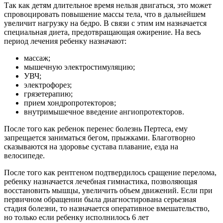
Так как детям длительное время нельзя двигаться, это может
спровоцировать повышение массы тела, что в дальнейшем
увеличит нагрузку на бедро. В связи с этим им назначается
специальная диета, предотвращающая ожирение. На весь
период лечения ребенку назначают:
массаж;
мышечную электростимуляцию;
УВЧ;
электрофорез;
грязетерапию;
прием хондропротекторов;
внутримышечное введение ангиопротекторов.
После того как ребенок перенес болезнь Пертеса, ему
запрещается заниматься бегом, прыжками. Благотворно
сказываются на здоровье сустава плавание, езда на
велосипеде.
После того как рентгеном подтвердилось сращение перелома,
ребенку назначается лечебная гимнастика, позволяющая
восстановить мышцы, увеличить объем движений. Если при
первичном обращении была диагностирована серьезная
стадия болезни, то назначается оперативное вмешательство,
но только если ребенку исполнилось 6 лет