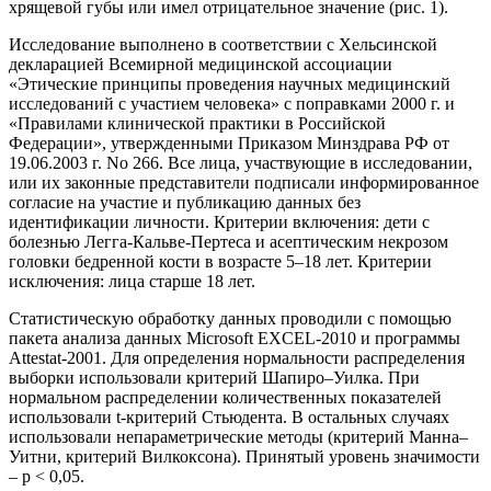
хрящевой губы или имел отрицательное значение (рис. 1).
Исследование выполнено в соответствии с Хельсинской
декларацией Всемирной медицинской ассоциации
«Этические принципы проведения научных медицинский
исследований с участием человека» с поправками 2000 г. и
«Правилами клинической практики в Российской
Федерации», утвержденными Приказом Минздрава РФ от
19.06.2003 г. No 266. Все лица, участвующие в исследовании,
или их законные представители подписали информированное
согласие на участие и публикацию данных без
идентификации личности. Критерии включения: дети с
болезнью Легга-Кальве-Пертеса и асептическим некрозом
головки бедренной кости в возрасте 5–18 лет. Критерии
исключения: лица старше 18 лет.
Статистическую обработку данных проводили с помощью
пакета анализа данных Microsoft EXСEL-2010 и программы
Attestat-2001. Для определения нормальности распределения
выборки использовали критерий Шапиро–Уилка. При
нормальном распределении количественных показателей
использовали t-критерий Стьюдента. В остальных случаях
использовали непараметрические методы (критерий Манна–
Уитни, критерий Вилкоксона). Принятый уровень значимости
– р < 0,05.