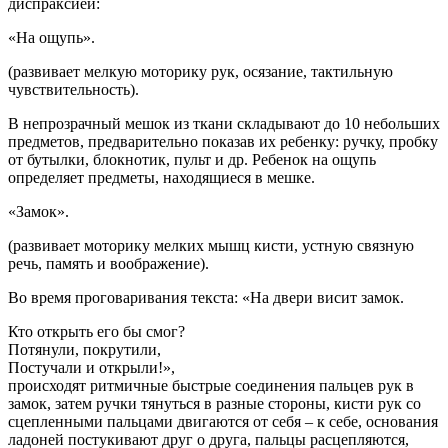
диспраксией:
«На ощупь».
(развивает мелкую моторику рук, осязание, тактильную
чувствительность).
В непрозрачный мешок из ткани складывают до 10 небольших
предметов, предварительно показав их ребенку: ручку, пробку
от бутылки, блокнотик, пульт и др. Ребенок на ощупь
определяет предметы, находящиеся в мешке.
«Замок».
(развивает моторику мелких мышц кисти, устную связную
речь, память и воображение).
Во время проговаривания текста: «На двери висит замок.
Кто открыть его бы смог?
Потянули, покрутили,
Постучали и открыли!»,
происходят ритмичные быстрые соединения пальцев рук в
замок, затем ручки тянуться в разные стороны, кисти рук со
сцепленными пальцами двигаются от себя – к себе, основания
ладоней постукивают друг о друга, пальцы расцепляются,