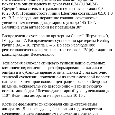
показатель эпифизарного индекса был 0,24 (0,18-0,34).
Средний показатель латерального смещения составил 0,3
(0,25-0,4). Прерывистость линии Шентона составляла 0,5,0-1,0
см. В 7 наблюдениях поражение головки сочеталось с
увеличением шеечно-диафизарного угла до 145-150°.
Величина угла антеверсии не превышала 30°.
Распределение суставов по критериям Catterall:IIIгруппа – 9,
IV группа – 7. Распределение суставов по критериям Herring:
группа В/С – 10, группа С – 6. Во всех наблюдениях
рентгенологическая картина соответствовала IV (в) стадии по
классификации Веселовского.
Технология включала спицевую туннелизацию суставных
компонентов; введение через сформированные каналы в
эпифиз и в субэпифизарные отделы шейки 2-3 мл клеточно-
тканевой суспензии, полученной из костномозговой полости
пациента. Затем производили центрацию головки бедра во
впадине, межвертельную деторсионно – варизирующую
остеотомию бедра. Шеечно-диафизарный угол уменьшали до
110°. Величина деторсии не превышала 10-15°.
Костные фрагменты фиксировали спице-стержневым
аппаратом. Для последующей фиксации и декомпрессии
сочленения в центрированном положении применяли