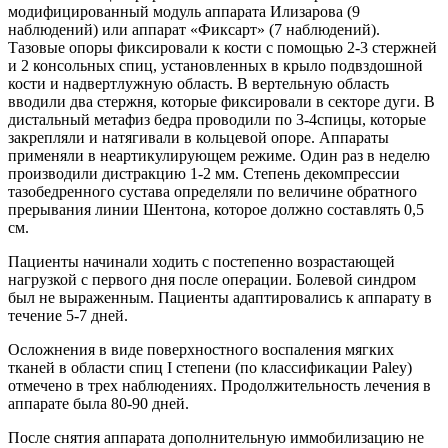
модифицированный модуль аппарата Илизарова (9
наблюдений) или аппарат «Фиксарт» (7 наблюдений).
Тазовые опоры фиксировали к кости с помощью 2-3 стержней
и 2 консольных спиц, установленных в крыло подвздошной
кости и надвертлужную область. В вертельную область
вводили два стержня, которые фиксировали в секторе дуги. В
дистальный метафиз бедра проводили по 3-4спицы, которые
закрепляли и натягивали в кольцевой опоре. Аппараты
применяли в неартикулирующем режиме. Один раз в неделю
производили дистракцию 1-2 мм. Степень декомпрессии
тазобедренного сустава определяли по величине обратного
прерывания линии Шентона, которое должно составлять 0,5
см.
Пациенты начинали ходить с постепенно возрастающей
нагрузкой с первого дня после операции. Болевой синдром
был не выраженным. Пациенты адаптировались к аппарату в
течение 5-7 дней.
Осложнения в виде поверхностного воспаления мягких
тканей в области спиц I степени (по классификации Paley)
отмечено в трех наблюдениях. Продолжительность лечения в
аппарате была 80-90 дней.
После снятия аппарата дополнительную иммобилизацию не