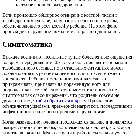
наступает полное выздоровление.
Если произошло обширное отмирание костной ткани в
тазобедренном суставе, нарушается целостность хряща,
обеспечивающего рост костей у ребенка. На этом фоне
происходит нарушение походки из-за разной длины ног.
Симптоматика
Вначале возникают несильные тупые болезненные ощущения
во время передвижений. Зачастую боль появляется в районе
тазобедренного сустава, но в отдельных ситуациях может
локализоваться в районе коленного или по всей нижней
конечности. Ребенок постепенно начинает слегка
прихрамывать, припадать на пораженную ногу или
подволакивать ее. Обычно в этот момент клинические
симптомы так слабо выражены, что родители совсем не
думают о том,
чтобы обратиться к врачу
. Проявления
объясняются ушибами, чрезмерной нагрузкой, последствиями
инфекционной болезни и прочими нарушениями.
Когда разрушение головки продолжается дальше и появляется
импрессионный перелом, боль заметно возрастает, а хромота
заметна выражена. Мягкие ткани в районе сустава опухают.