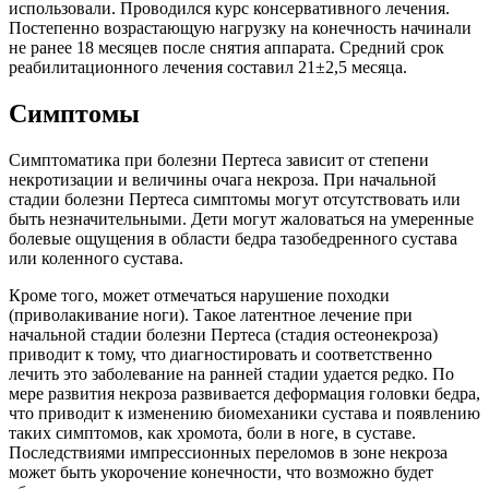
использовали. Проводился курс консервативного лечения.
Постепенно возрастающую нагрузку на конечность начинали
не ранее 18 месяцев после снятия аппарата. Средний срок
реабилитационного лечения составил 21±2,5 месяца.
Симптомы
Симптоматика при болезни Пертеса зависит от степени
некротизации и величины очага некроза. При начальной
стадии болезни Пертеса симптомы могут отсутствовать или
быть незначительными. Дети могут жаловаться на умеренные
болевые ощущения в области бедра тазобедренного сустава
или коленного сустава.
Кроме того, может отмечаться нарушение походки
(приволакивание ноги). Такое латентное лечение при
начальной стадии болезни Пертеса (стадия остеонекроза)
приводит к тому, что диагностировать и соответственно
лечить это заболевание на ранней стадии удается редко. По
мере развития некроза развивается деформация головки бедра,
что приводит к изменению биомеханики сустава и появлению
таких симптомов, как хромота, боли в ноге, в суставе.
Последствиями импрессионных переломов в зоне некроза
может быть укорочение конечности, что возможно будет