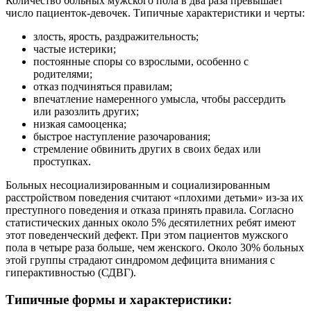
Количество больных мужского пола в два раза превышает
число пациенток-девочек. Типичные характеристики и черты:
злость, ярость, раздражительность;
частые истерики;
постоянные споры со взрослыми, особенно с
родителями;
отказ подчиняться правилам;
впечатление намеренного умысла, чтобы рассердить
или разозлить других;
низкая самооценка;
быстрое наступление разочарования;
стремление обвинить других в своих бедах или
проступках.
Больных несоциализированным и социализированным
расстройством поведения считают «плохими детьми» из-за их
преступного поведения и отказа принять правила. Согласно
статистических данных около 5% десятилетних ребят имеют
этот поведенческий дефект. При этом пациентов мужского
пола в четыре раза больше, чем женского. Около 30% больных
этой группы страдают синдромом дефицита внимания с
гиперактивностью (СДВГ).
Типичные формы и характеристики: