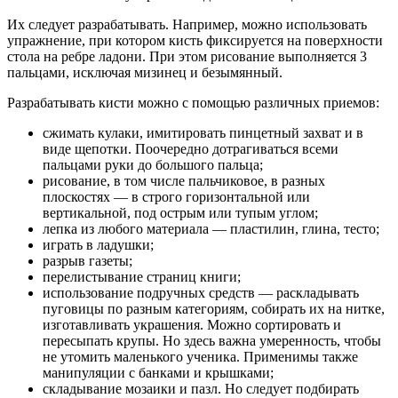
Их следует разрабатывать. Например, можно использовать
упражнение, при котором кисть фиксируется на поверхности
стола на ребре ладони. При этом рисование выполняется 3
пальцами, исключая мизинец и безымянный.
Разрабатывать кисти можно с помощью различных приемов:
сжимать кулаки, имитировать пинцетный захват и в
виде щепотки. Поочередно дотрагиваться всеми
пальцами руки до большого пальца;
рисование, в том числе пальчиковое, в разных
плоскостях — в строго горизонтальной или
вертикальной, под острым или тупым углом;
лепка из любого материала — пластилин, глина, тесто;
играть в ладушки;
разрыв газеты;
перелистывание страниц книги;
использование подручных средств — раскладывать
пуговицы по разным категориям, собирать их на нитке,
изготавливать украшения. Можно сортировать и
пересыпать крупы. Но здесь важна умеренность, чтобы
не утомить маленького ученика. Применимы также
манипуляции с банками и крышками;
складывание мозаики и пазл. Но следует подбирать