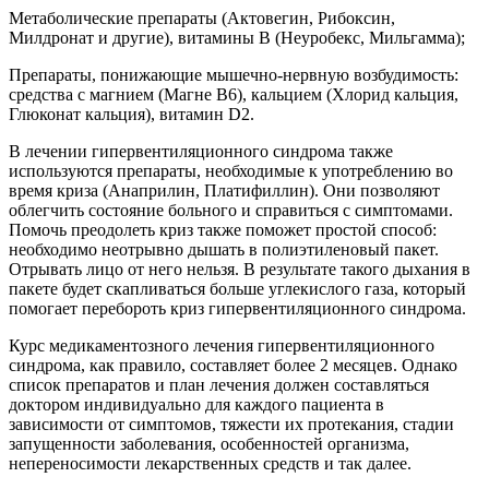
Метаболические препараты (Актовегин, Рибоксин,
Милдронат и другие), витамины В (Неуробекс, Мильгамма);
Препараты, понижающие мышечно-нервную возбудимость:
средства с магнием (Магне В6), кальцием (Хлорид кальция,
Глюконат кальция), витамин D2.
В лечении гипервентиляционного синдрома также
используются препараты, необходимые к употреблению во
время криза (Анаприлин, Платифиллин). Они позволяют
облегчить состояние больного и справиться с симптомами.
Помочь преодолеть криз также поможет простой способ:
необходимо неотрывно дышать в полиэтиленовый пакет.
Отрывать лицо от него нельзя. В результате такого дыхания в
пакете будет скапливаться больше углекислого газа, который
помогает перебороть криз гипервентиляционного синдрома.
Курс медикаментозного лечения гипервентиляционного
синдрома, как правило, составляет более 2 месяцев. Однако
список препаратов и план лечения должен составляться
доктором индивидуально для каждого пациента в
зависимости от симптомов, тяжести их протекания, стадии
запущенности заболевания, особенностей организма,
непереносимости лекарственных средств и так далее.