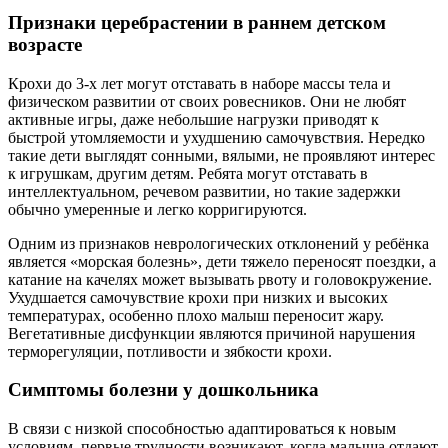
Признаки церебрастении в раннем детском
возрасте
Крохи до 3-х лет могут отставать в наборе массы тела и
физическом развитии от своих ровесников. Они не любят
активные игры, даже небольшие нагрузки приводят к
быстрой утомляемости и ухудшению самочувствия. Нередко
такие дети выглядят сонными, вялыми, не проявляют интерес
к игрушкам, другим детям. Ребята могут отставать в
интеллектуальном, речевом развитии, но такие задержки
обычно умеренные и легко корригируются.
Одним из признаков неврологических отклонений у ребёнка
является «морская болезнь», дети тяжело переносят поездки, а
катание на качелях может вызывать рвоту и головокружение.
Ухудшается самочувствие крохи при низких и высоких
температурах, особенно плохо малыш переносит жару.
Вегетативные дисфункции являются причиной нарушения
терморегуляции, потливости и зябкости крохи.
Симптомы болезни у дошкольника
В связи с низкой способностью адаптироваться к новым
условиям, первые трудности возникают, когда малыша отдают