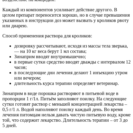
Каждый из компонентов усиливает действие другого. В
целом препарат переносится хорошо, но в случае превышения
указанных в инструкции доз может вызвать у кроликов рвоту
или диарею.
Способ применения раствора для кроликов:
дозировку рассчитывают, исходя из массы тела зверька,
— на 10 кг веса берут 1 мл состава;
Зинаприм вводят внутримышечно;
в первые сутки средство вводят дважды с интервалом 12
часов;
в последующие дни лечения делают 1 инъекцию утром
или вечером;
длительность курса терапии определяет ветеринар.
Зинаприм в виде порошка растворяют в питьевой воде в
пропорции 1 г/1л. Питьём заполняют поилку. На следующие
сутки готовят раствор с меньшей концентрацией лекарства –
0,5 г/1 л. Водой наполняют поилку каждый день. Во время
лечения питомцам нельзя давать чистую питьевую воду, кроме
той, что содержит лекарство. Длительность терапии – от 3 до
5 дней.