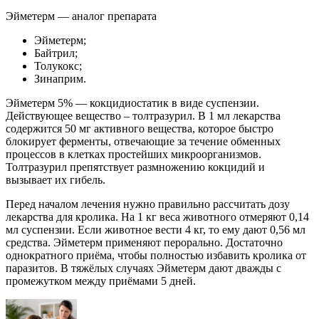
Эйметерм — аналог препарата
Эйметерм;
Байтрил;
Толукокс;
Зинаприм.
Эйметерм 5% — кокцидиостатик в виде суспензии.
Действующее вещество – толтразурил. В 1 мл лекарства
содержится 50 мг активного вещества, которое быстро
блокирует ферменты, отвечающие за течение обменных
процессов в клетках простейших микроорганизмов.
Толтразурил препятствует размножению кокцидий и
вызывает их гибель.
Перед началом лечения нужно правильно рассчитать дозу
лекарства для кролика. На 1 кг веса животного отмеряют 0,14
мл суспензии. Если животное вести 4 кг, то ему дают 0,56 мл
средства. Эйметерм применяют перорально. Достаточно
однократного приёма, чтобы полностью избавить кролика от
паразитов. В тяжёлых случаях Эйметерм дают дважды с
промежутком между приёмами 5 дней.