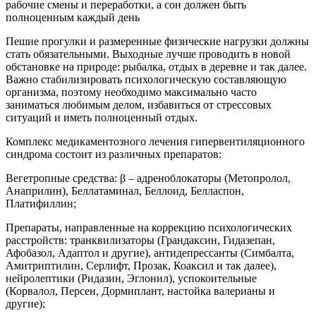
рабочие смены и переработки, а сон должен быть
полноценным каждый день
Пешие прогулки и размеренные физические нагрузки должны
стать обязательными. Выходные лучше проводить в новой
обстановке на природе: рыбалка, отдых в деревне и так далее.
Важно стабилизировать психологическую составляющую
организма, поэтому необходимо максимально часто
заниматься любимым делом, избавиться от стрессовых
ситуаций и иметь полноценный отдых.
Комплекс медикаментозного лечения гипервентиляционного
синдрома состоит из различных препаратов:
Вегетропные средства: β – адреноблокаторы (Метопролол,
Анаприлин), Беллатаминал, Беллоид, Белласпон,
Платифиллин;
Препараты, направленные на коррекцию психологических
расстройств: транквилизаторы (Грандаксин, Гидазепан,
Афобазол, Адаптол и другие), антидепрессанты (Симбалта,
Амитриптилин, Серлифт, Прозак, Коаксил и так далее),
нейролептики (Ридазин, Эглонил), успокоительные
(Корвалол, Персен, Дормиплант, настойка валерианы и
другие);