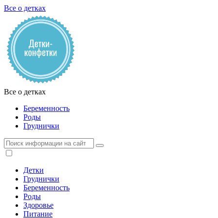
Все о детках
Все о детках
Беременность
Роды
Груднички
Детки
Груднички
Беременность
Роды
Здоровье
Питание