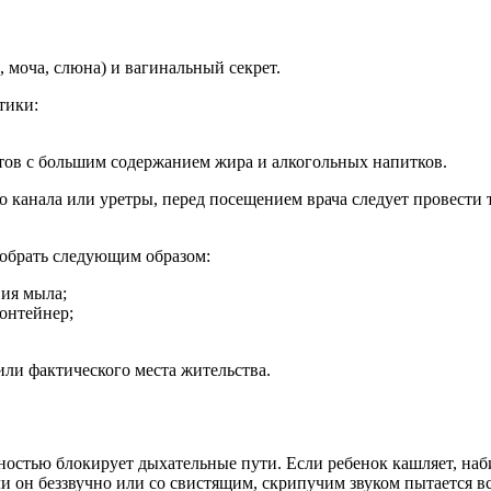
 моча, слюна) и вагинальный секрет.
тики:
дуктов с большим содержанием жира и алкогольных напитков.
о канала или уретры, перед посещением врача следует провести
 собрать следующим образом:
ния мыла;
онтейнер;
или фактического места жительства.
ностью блокирует дыхательные пути. Если ребенок кашляет, наб
и он беззвучно или со свистящим, скрипучим звуком пытается всо