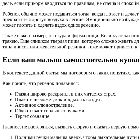
деле, если прикорм вводиться по правилам, не спеша и спокойно
Ребенок обычно может подавиться тогда, когда глотает и делает
прекратиться доступ воздуха в легкие. Эмоционально возбужде
может глотать и сделать вздох одновременно.
Также важен размер, текстура и форма пищи. Если кусочки пищ
трахею. Еще слишком твердая пища, которую сложно жевать для 
типа ирисок или жевательной резинки, тоже может привести к
Если ваш малыш самостоятельно кушает,
В контексте данной статьи мы поговорим о таких понятиях, ка
Как понять, что ребенок подавился:
Глазки широко раскрыты, в них читается страх.
Плакать не может, как и вдыхать воздух.
Активное слюноотделение.
Обхватывает горлышко ручками.
Теряет сознание.
Главное, не растеряться, вызвать скорую и оказать первую пом
Подними ручки малыша вверх, чтобы дыхательные пути 