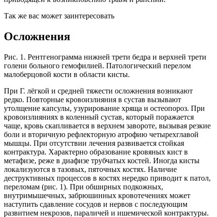
Так же вас может заинтересовать
Осложнения
Рис. 1. Рентгенограмма нижней трети бедра и верхней трети
голени больного гемофилией. Патологический перелом
малоберцовой кости в области кисты.
При Г. лёгкой и средней тяжести осложнения возникают
редко. Повторные кровоизлияния в сустав вызывают
утолщение капсулы, узурирование хряща и остеопороз. При
кровоизлияниях в коленный сустав, который поражается
чаще, кровь скапливается в верхнем завороте, вызывая резкие
боли и вторичную рефлекторную атрофию четырехглавой
мышцы. При отсутствии лечения развивается стойкая
контрактура. Характерно образование кровяных кист в
метафизе, реже в диафизе трубчатых костей. Иногда кисты
локализуются в тазовых, пяточных костях. Наличие
деструктивных процессов в костях нередко приводит к патол,
переломам (рис. 1). При обширных подкожных,
внутримышечных, забрюшинных кровотечениях может
наступить сдавление сосудов и нервов с последующим
развитием некрозов, параличей и ишемической контрактуры.