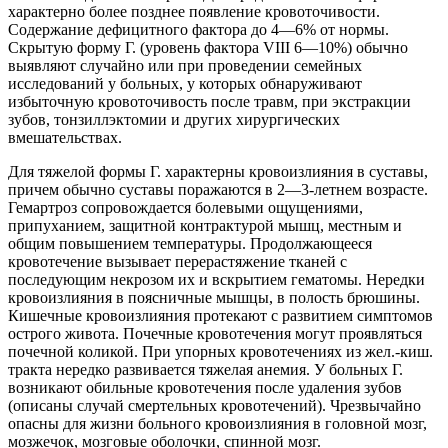
характерно более позднее появление кровоточивости.
Содержание дефицитного фактора до 4—6% от нормы.
Скрытую форму Г. (уровень фактора VIII 6—10%) обычно
выявляют случайно или при проведении семейных
исследований у больных, у которых обнаруживают
избыточную кровоточивость после травм, при экстракции
зубов, тонзиллэктомии и других хирургических
вмешательствах.
Для тяжелой формы Г. характерны кровоизлияния в суставы,
причем обычно суставы поражаются в 2—3-летнем возрасте.
Гемартроз сопровождается болевыми ощущениями,
припуханием, защитной контрактурой мышц, местным и
общим повышением температуры. Продолжающееся
кровотечение вызывает перерастяжение тканей с
последующим некрозом их и вскрытием гематомы. Нередки
кровоизлияния в поясничные мышцы, в полость брюшины.
Кишечные кровоизлияния протекают с развитием симптомов
острого живота. Почечные кровотечения могут проявляться
почечной коликой. При упорных кровотечениях из жел.-киш.
тракта нередко развивается тяжелая анемия. У больных Г.
возникают обильные кровотечения после удаления зубов
(описаны случай смертельных кровотечений). Чрезвычайно
опасны для жизни больного кровоизлияния в головной мозг,
мозжечок, мозговые оболочки, спинной мозг.