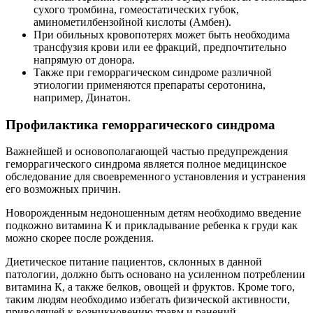
сухого тромбина, гомеостатических губок,
аминометилбензойной кислоты (Амбен).
При обильных кровопотерях может быть необходима
трансфузия крови или ее фракций, предпочтительно
напрямую от донора.
Также при геморрагическом синдроме различной
этиологии применяются препараты серотонина,
например, Динатон.
Профилактика геморрагического синдрома
Важнейшей и основополагающей частью предупреждения
геморрагического синдрома является полное медицинское
обследование для своевременного установления и устранения
его возможных причин.
Новорожденным недоношенным детям необходимо введение
подкожно витамина К и прикладывание ребенка к груди как
можно скорее после рождения.
Диетическое питание пациентов, склонных в данной
патологии, должно быть основано на усиленном потреблении
витамина К, а также белков, овощей и фруктов. Кроме того,
таким людям необходимо избегать физической активности,
приводящей к возникновению травм и ранений.