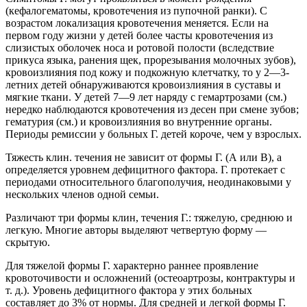
(кефалогематомы, кровотечения из пупочной ранки). С
возрастом локализация кровотечения меняется. Если на
первом году жизни у детей более часты кровотечения из
слизистых оболочек носа и ротовой полости (вследствие
прикуса языка, ранения щек, прорезывания молочных зубов),
кровоизлияния под кожу и подкожную клетчатку, то у 2—3-
летних детей обнаруживаются кровоизлияния в суставы и
мягкие ткани. У детей 7—9 лет наряду с гемартрозами (см.)
нередко наблюдаются кровотечения из десен при смене зубов;
гематурия (см.) и кровоизлияния во внутренние органы.
Периоды ремиссии у больных Г. детей короче, чем у взрослых.
Тяжесть клин. течения не зависит от формы Г. (А или В), а
определяется уровнем дефицитного фактора. Г. протекает с
периодами относительного благополучия, неодинаковыми у
нескольких членов одной семьи.
Различают три формы клин, течения Г.: тяжелую, среднюю и
легкую. Многие авторы выделяют четвертую форму —
скрытую.
Для тяжелой формы Г. характерно раннее проявление
кровоточивости и осложнений (остеоартрозы, контрактуры и
т. д.). Уровень дефицитного фактора у этих больных
составляет до 3% от нормы. Для средней и легкой формы Г.