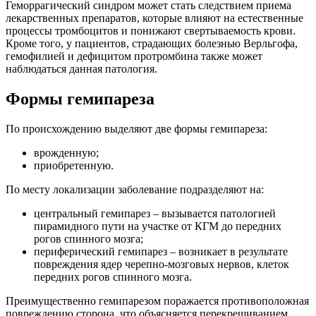
Геморрагический синдром может стать следствием приема
лекарственных препаратов, которые влияют на естественные
процессы тромбоцитов и понижают свертываемость крови.
Кроме того, у пациентов, страдающих болезнью Верльгофа,
гемофилией и дефицитом протромбина также может
наблюдаться данная патология.
Формы гемипареза
По происхождению выделяют две формы гемипареза:
врожденную;
приобретенную.
По месту локализации заболевание подразделяют на:
центральный гемипарез – вызывается патологией
пирамидного пути на участке от КГМ до передних
рогов спинного мозга;
периферический гемипарез – возникает в результате
повреждения ядер черепно-мозговых нервов, клеток
передних рогов спинного мозга.
Преимущественно гемипарезом поражается противоположная
повреждению сторона, что объясняется перекрещиванием