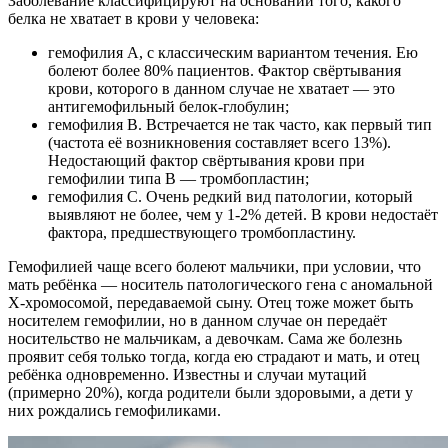
Заболевание классифицируют на основании того, какого
белка не хватает в крови у человека:
гемофилия А, с классическим вариантом течения. Ею
болеют более 80% пациентов. Фактор свёртывания
крови, которого в данном случае не хватает — это
антигемофильный белок-глобулин;
гемофилия В. Встречается не так часто, как первый тип
(частота её возникновения составляет всего 13%).
Недостающий фактор свёртывания крови при
гемофилии типа В — тромбопластин;
гемофилия С. Очень редкий вид патологии, который
выявляют не более, чем у 1-2% детей. В крови недостаёт
фактора, предшествующего тромбопластину.
Гемофилией чаще всего болеют мальчики, при условии, что
мать ребёнка — носитель патологического гена с аномальной
Х-хромосомой, передаваемой сыну. Отец тоже может быть
носителем гемофилии, но в данном случае он передаёт
носительство не мальчикам, а девочкам. Сама же болезнь
проявит себя только тогда, когда ею страдают и мать, и отец
ребёнка одновременно. Известны и случаи мутаций
(примерно 20%), когда родители были здоровыми, а дети у
них рождались гемофиликами.