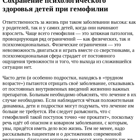
Сохранение психологического
здоровья детей при гемофилии
Ответственность за жизнь при таком заболевании высока: как
у родителей, так и у самих детей, когда они начинают
взрослеть. Чаще всего гемофилия — это затяжная патология,
провоцирующая ряд ограничений — как физических, так и
психоэмоциональных. Физические ограничения — это
невозможность двигаться и играть вместе со сверстниками, а
психоэмоциональная сфера страдает от постоянного
ощущения тревожности и того, что выхода из сложившейся
ситуации нет.
Часто дети (и особенно подростки, находясь в «трудном
возрасте») пытаются отрицать своё заболевание, отказываясь
от постоянных внутривенных введений жизненно важных
препаратов. Больным необходимо объяснять, что лечение в их
случае необходимо. Если наблюдается чёткая положительная
динамика, дети и подростки могут подумать, что лечение им
больше не требуется. Им следует разъяснить, что с
гемофилией такой поступок точно «не прокатит», поскольку
речь идёт об опасном и коварном заболевании, с которым,
увы, придётся иметь дело всю жизнь. Тем не менее, надо
рассказывать пациентам и о достижениях современной
медицины, благодаря которым они могут жить почти так же,