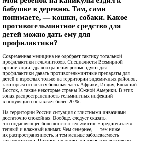
Мой ребенок на каникулы ездил к
бабушке в деревню. Там, сами
понимаете, — кошки, собаки. Какое
противогельминтное средство для
детей можно дать ему для
профилактики?
Современная медицина не одобряет тактику тотальной
профилактики гельминтозов. Специалисты Всемирной
организации здравоохранения рекомендуют для
профилактики давать противогельминтные препараты для
детей и взрослых только на территории эндемичных районов,
к которым относятся большая часть Африки, Индия, Ближний
Восток, а также некоторые страны Южной Америки. В этих
зонах распространенность гельминтных инфекций
в популяции составляет более 20 % .
На территории России ситуация с глистными инвазиями
достаточно спокойная. Вообще, следует сказать,
что подавляющее большинство гельминтов «предпочитает»
теплый и влажный климат. Чем севернее, — тем ниже
их распространенность, и тем меньше заболеваемость
гельминтозами. Поэтому ни детям, ни взрослым россиянам