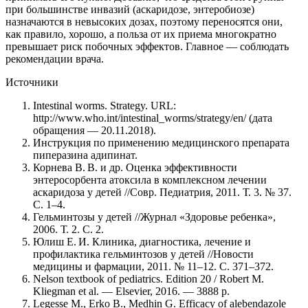
при большинстве инвазий (аскаридозе, энтеробиозе)
назначаются в невысоких дозах, поэтому переносятся они,
как правило, хорошо, а польза от их приема многократно
превышает риск побочных эффектов. Главное — соблюдать
рекомендации врача.
Источники
Intestinal worms. Strategy. URL:
http://www.who.int/intestinal_worms/strategy/en/ (дата
обращения — 20.11.2018).
Инструкция по применению медицинского препарата
пиперазина адипинат.
Корнева В. В. и др. Оценка эффективности
энтеросорбента атоксила в комплексном лечении
аскаридоза у детей //Совр. Педиатрия, 2011. Т. 3. № 37.
С. 1–4.
Гельминтозы у детей //Журнал «Здоровье ребенка»,
2006. Т. 2. С. 2.
Юлиш Е. И. Клиника, диагностика, лечение и
профилактика гельминтозов у детей //Новости
медицины и фармации, 2011. № 11–12. С. 371–372.
Nelson textbook of pediatrics. Edition 20 / Robert M.
Kliegman et al. — Elsevier, 2016. — 3888 p.
Legesse M., Erko B., Medhin G. Efficacy of alebendazole