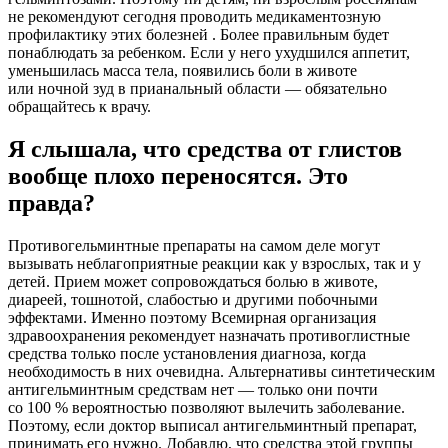
не рекомендуют сегодня проводить медикаментозную
профилактику этих болезней . Более правильным будет
понаблюдать за ребенком. Если у него ухудшился аппетит,
уменьшилась масса тела, появились боли в животе
или ночной зуд в прианальный области — обязательно
обращайтесь к врачу.
Я слышала, что средства от глистов
вообще плохо переносятся. Это
правда?
Противогельминтные препараты на самом деле могут
вызывать неблагоприятные реакции как у взрослых, так и у
детей. Прием может сопровождаться болью в животе,
диареей, тошнотой, слабостью и другими побочными
эффектами. Именно поэтому Всемирная организация
здравоохранения рекомендует назначать противоглистные
средства только после установления диагноза, когда
необходимость в них очевидна. Альтернативы синтетическим
антигельминтным средствам нет — только они почти
со 100 % вероятностью позволяют вылечить заболевание.
Поэтому, если доктор выписал антигельминтный препарат,
принимать его нужно. Добавлю, что средства этой группы