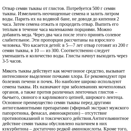
Отвар семян тыквы от глистов. Потребуется 500 г семян
тыквы. Измельчить неочищенные семена и залить литром
воды. Парить их на водяной бане, не доводя до кипения 2
часа. Затем семена отжать и процедить отвар. Выпить его
теплым в течение часа маленькими порциями. Можно
добавить меда. Через два часа после этого принять солевое
слабительное. Эти пропорции рассчитаны на взрослого
человека. Что касается детей: в 5—7 лет отвар готовят из 200 г
семян тыквы, в 10 — из 300. Соответственно следует
уменьшить и количество воды. Глисты начнут выходить через
3-5 часов.
Мякоть тыквы действует как мочегонное средство, вызывает
интенсивное выделение почками хлора. Ее рекомендуют при
болезнях печени и почек. Но наиболее широко используют
семена тыквы. Их назначают при заболеваниях мочеполовых
органов, а также против различных ленточных глистов –
бычьего, свиного и карликового цепней, широкого лентеца.
Основное преимущество семян тыквы перед другими
антигельминтными препаратами (эфирный экстракт мужского
папоротника, фенасал, аминоакрихин) – отсутствие
противопоказаний и токсического действия.Антигельминтное
действие семян тыквы обусловлено наличием в них
кукурбитина – достаточно редкой аминокислоты. Кроме того,