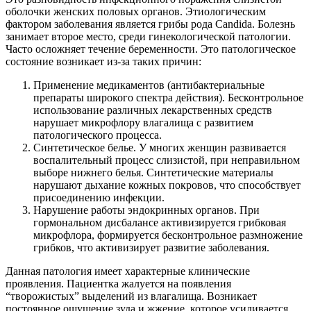
оболочки женских половых органов. Этиологическим
фактором заболевания является грибы рода Candida. Болезнь
занимает второе место, среди гинекологической патологии.
Часто осложняет течение беременности. Это патологическое
состояние возникает из-за таких причин:
Применение медикаментов (антибактериальные
препараты широкого спектра действия). Бесконтрольное
использование различных лекарственных средств
нарушает микрофлору влагалища с развитием
патологического процесса.
Синтетическое белье. У многих женщин развивается
воспалительный процесс слизистой, при неправильном
выборе нижнего белья. Синтетические материалы
нарушают дыхание кожных покровов, что способствует
присоединению инфекции.
Нарушение работы эндокринных органов. При
гормональном дисбалансе активизируется грибковая
микрофлора, формируется бесконтрольное размножение
грибков, что активизирует развитие заболевания.
Данная патология имеет характерные клинические
проявления. Пациентка жалуется на появления
“творожистых” выделений из влагалища. Возникает
постоянное ощущение зуда и жжение, которое усиливается