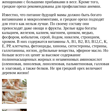
женщинами с большими прибавками в весе. Кроме того,
грецкие орехи рекомендованы для профилактики анемии.
Известно, что питание будущей мамы должно быть богато
витаминами и микроэлементами, и грецкие орехи подходят
для этого как нельзя лучше. По своему составу они
превосходят даже овощи и фрукты. Зрелые ядра богаты
кальцием, железом, калием, магнием, цинком, медью,
фосфором, кобальтом, серой, йодом, никелем, стронцием,
хромом. В них содержатся витамины А, B1, B2, В3, B12,С, К,
Е, РР, клетчатка, фитонциды, хиноны, ситостероны, стерины,
галлотанины, юглон, дубильные вещества, эфирное масло. Но
больше всего их ценят за высокое содержание
полиненасыщенных жирных и незаменимых аминокислот
(олеиновая, линолевая, линоленовая, пальмитиновая, галловая
и элаговая), а также белков. Не зря грецкий орех величают
деревом жизни!