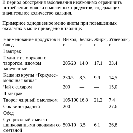
В период обострения заболевания необходимо ограничить
потребление молока и молочных продуктов, содержащих
значительное количество кальция.
Примерное однодневное меню диеты при повышенных
оксалатах в моче приведено в таблице:
Наименование продуктов и
Выход,
Белки,
Жиры,
Углеводы,
блюд
г
г
г
г
I завтрак
Пудинг из моркови с
творогом, изюмом
205/20
14,0
17,1
33,4
запеченный
Каша из крупы «Геркулес»
230/5
8,3
9,9
14,5
молочная вязкая
Чай с сахаром
200
—
—
15,0
II завтрак
Творог жирный с молоком
105/100
16,8
21,2
7,4
Сок виноградный
200
—
—
27,6
Обед
Суп рисовый с мелко
шинкован­ными овощами со
500/10
3,5
6,1
26,8
сметаной