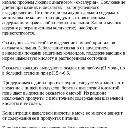
немало проблем людям с диагнозом «оксалурия». Соблюдение
диеты при камнях и оксалатах – залог успешного
выздоровления. Питание при оксалурии должно содержать
минимальное количество продуктов с повышенным
содержанием щавелевой кислоты и кальция. Каши и мучные
изделия (в ограниченном количестве), наоборот,
приветствуются.
Оксалурия — это стойкое выделение с мочой кристаллов
оксалата кальция. Заболевание связано с нарушением
выделения почками защитных коллоидов, поддерживающих в
норме щавелевую кислоту в растворенном состоянии.
Оксалаты кальция выпадают в осадок при любом рН мочи, но
в большей степени при рН 5,4-6,6.
Придерживаясь диеты при оксалурии, следует учитывать, что
введение с пищей продуктов, богатых щавелевой кислотой,
повышает выделение оксалатов с мочой. Из рациона
исключают продукты с избыточным содержанием щавелевой
кислоты и ее солей.
Концентрация щавелевой кислоты в моче во многом зависит
от содержания ее в продуктах питания.
К числу продуктов, содержащих большое количество