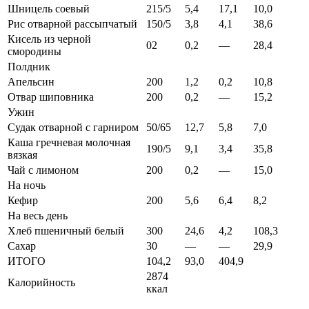
Шницель соевый
215/5
5,4
17,1
10,0
Рис отварной рассыпчатый
150/5
3,8
4,1
38,6
Кисель из черной
02
0,2
—
28,4
смородины
Полдник
Апельсин
200
1,2
0,2
10,8
Отвар шиповника
200
0,2
—
15,2
Ужин
Судак отварной с гарниром
50/65
12,7
5,8
7,0
Каша гречневая молочная
190/5
9,1
3,4
35,8
вязкая
Чай с лимоном
200
0,2
—
15,0
На ночь
Кефир
200
5,6
6,4
8,2
На весь день
Хлеб пшеничный белый
300
24,6
4,2
108,3
Сахар
30
—
—
29,9
ИТОГО
104,2
93,0
404,9
2874
Калорийность
ккал