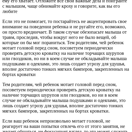
ему его хватает. Отложите все свои важные дела и поиграйте
с малышом, чаще обнимайте кроху и говорите, как вы его
любите
Если это не помогает, то постарайтесь не акцентировать свое
внимание на поведении ребенка и не ругайте его, возможно,
он просто вредничает. В таком случае обезопасьте малыша от
травм, проследив, чтобы вокруг него не было вещей, об
которые он бы мог пораниться. Тем родителям, чей ребенок
мотает головой перед сном, посоветуем периодически
проверять детскую кроватку на наличие торчащих шурупов
или гвоздиков, но ни в коем случае не обкладывайте малыша
подушками и одеялами, это лишь создает угрозу для удушья,
вполне достаточно тонких мягких бамперов, закрепленных на
бортах кроватки
Тем родителям, чей ребенок мотает головой перед сном,
посоветуем периодически проверять детскую кроватку на
наличие торчащих шурупов или гвоздиков, но ни в коем
случае не обкладывайте малыша подушками и одеялами, это
лишь создает угрозу для удушья, вполне достаточно тонких
мягких бамперов, закрепленных на бортах кроватки.
Если ваш ребенок непроизвольно мотает головой, не
реагирует на ваши попытки отвлечь его от этого занятия, не
желает общаться, не фокусирует взгляд, то это может служить