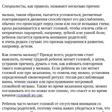
Специалисты, как правило, называют несколько причин:
малыш, таким образом, пытается успокоиться, ритмичные
повторяющиеся движения способствуют его расслаблению,
обычно это происходит перед сном или после вспышки гнева;
кроха раскачивается и мотает головой, чтобы отвлечь себя от
неприятных ощущений, например, зубной или ушной боли;
ребенок пытается привлечь внимание родителей;
в очень редких случаях это признак нарушения в развитии,
например, аутизм.
Как помочь малышу? Прежде всего, родителям стоит
выяснить, почему грудной ребенок мотает головой, а затем,
устранив причину, думать о том, как избежать повторения
такого поведения у малыша. Если ребенок во сне мотает
головой или при засыпании, то помочь ему можно, установив
определенный ежевечерний ритуал: теплая расслабляющая
ванна, чтение сказки или прослушивание негромкой
спокойной музыки. Также во время засыпания крохи, можно
поглаживать его по ножке или спинке, это спасет и во время
качания
головой во сне
.
Ребенок часто мотает головой от отсутствия внимания со
стороны родителей, поэтому очень важно убедиться в том, что