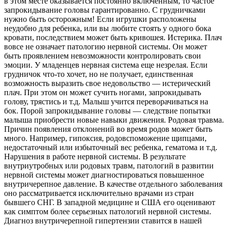
в этом месте оказывается постоянно включенным, то частое
запрокидывание головы гарантированно. С грудничками
нужно быть осторожным! Если игрушки расположены
неудобно для ребенка, или вы любите стоять у одного бока
кровати, последствием может быть кривошея. Истерика. Плач
вовсе не означает патологию нервной системы. Он может
быть проявлением невозможности контролировать свои
эмоции. У младенцев нервная система еще незрелая. Если
грудничок что-то хочет, но не получает, единственная
возможность выразить свое недовольство — истерический
плач. При этом он может сучить ногами, запрокидывать
голову, трястись и т.д. Малыш учится переворачиваться на
бок. Порой запрокидывание головы — следствие попытки
малыша приобрести новые навыки движения. Родовая травма.
Причин появления отклонений во время родов может быть
много. Например, гипоксия, родовспоможение щипцами,
недостаточный или избыточный вес ребенка, гематома и т.д.
Нарушения в работе нервной системы. В результате
внутриутробных или родовых травм, патологий в развитии
нервной системы может диагностироваться повышенное
внутричерепное давление. В качестве отдельного заболевания
оно рассматривается исключительно врачами из стран
бывшего СНГ. В западной медицине и США его оценивают
как симптом более серьезных патологий нервной системы.
Диагноз внутричерепной гипертензии ставится в нашей