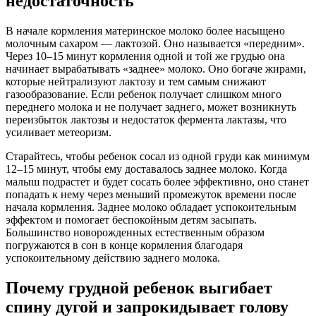
недостаточность
В начале кормления материнское молоко более насыщено
молочным сахаром — лактозой. Оно называется «передним».
Через 10–15 минут кормления одной и той же грудью она
начинает вырабатывать «заднее» молоко. Оно богаче жирами,
которые нейтрализуют лактозу и тем самым снижают
газообразование. Если ребенок получает слишком много
переднего молока и не получает заднего, может возникнуть
переизбыток лактозы и недостаток фермента лактазы, что
усиливает метеоризм.
Старайтесь, чтобы ребенок сосал из одной груди как минимум
12–15 минут, чтобы ему доставалось заднее молоко. Когда
малыш подрастет и будет сосать более эффективно, оно станет
попадать к нему через меньший промежуток времени после
начала кормления. Заднее молоко обладает успокоительным
эффектом и помогает беспокойным детям засыпать.
Большинство новорожденных естественным образом
погружаются в сон в конце кормления благодаря
успокоительному действию заднего молока.
Почему грудной ребенок выгибает
спину дугой и запрокидывает голову