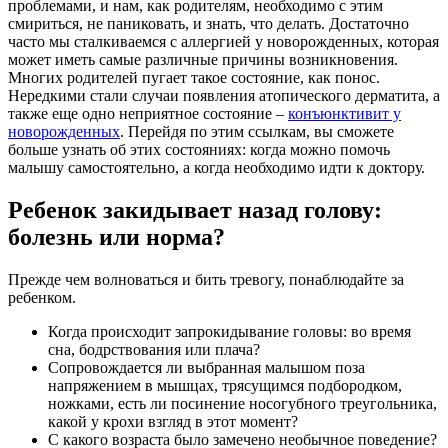
проблемами, и нам, как родителям, необходимо с этим
смириться, не паниковать, и знать, что делать. Достаточно
часто мы сталкиваемся с аллергией у новорожденных, которая
может иметь самые различные причины возникновения.
Многих родителей пугает такое состояние, как понос.
Нередкими стали случаи появления атопического дерматита, а
также еще одно неприятное состояние –
конъюнктивит у
новорожденных
. Перейдя по этим ссылкам, вы сможете
больше узнать об этих состояниях: когда можно помочь
малышу самостоятельно, а когда необходимо идти к доктору.
Ребенок закидывает назад голову:
болезнь или норма?
Прежде чем волноваться и бить тревогу, понаблюдайте за
ребенком.
Когда происходит запрокидывание головы: во время
сна, бодрствования или плача?
Сопровождается ли выбранная малышом поза
напряжением в мышцах, трясущимся подбородком,
ножками, есть ли посинение носогубного треугольника,
какой у крохи взгляд в этот момент?
С какого возраста было замечено необычное поведение?