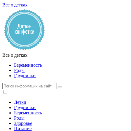
Все о детках
Все о детках
Беременность
Роды
Груднички
Детки
Груднички
Беременность
Роды
Здоровье
Питание